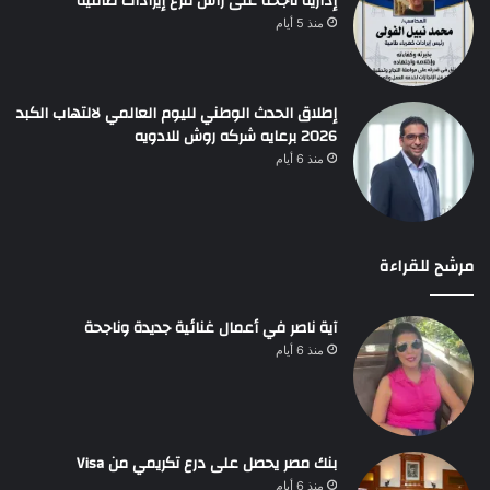
إدارية ناجحة على رأس فرع إيرادات طامية
منذ 5 أيام
إطلاق الحدث الوطني لليوم العالمي لالتهاب الكبد
2026 برعايه شركه روش للادويه
منذ 6 أيام
مرشح للقراءة
آية ناصر في أعمال غنائية جديدة وناجحة
منذ 6 أيام
بنك مصر يحصل على درع تكريمي من Visa
منذ 6 أيام