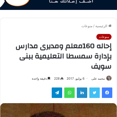
الرئيسية
/
منوعات
منوعات
إحاله 160معلم ومديرى مدارس
بإدارة سمسطا التعليمية ببنى
سويف
محمد على
6 يوليو، 2017
228
دقيقة واحدة
فيسبوك
تويتر
لينكدإن
واتساب
تيلقرام