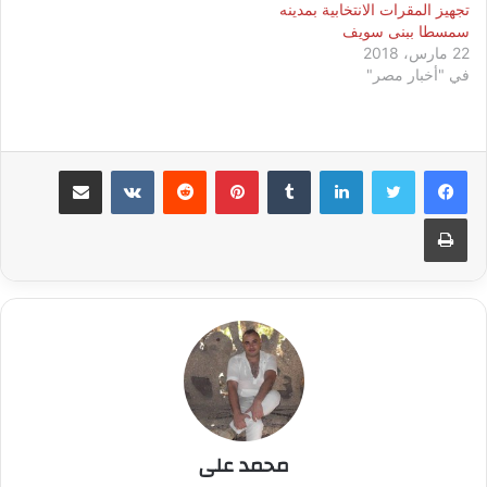
تجهيز المقرات الانتخابية بمدينه
سمسطا ببنى سويف
22 مارس، 2018
في "أخبار مصر"
لينكدإن
بينتيريست
مشاركة عبر البريد
طباعة
محمد على