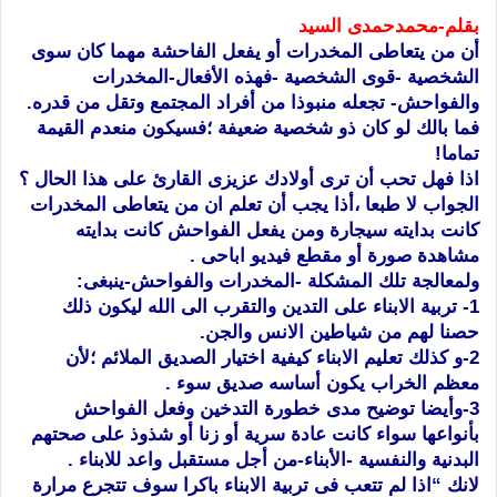
بقلم-محمدحمدى السيد
أن من يتعاطى المخدرات أو يفعل الفاحشة مهما كان سوى
الشخصية -قوى الشخصية -فهذه الأفعال-المخدرات
والفواحش- تجعله منبوذا من أفراد المجتمع وتقل من قدره.
فما بالك لو كان ذو شخصية ضعيفة ؛فسيكون منعدم القيمة
تماما!
اذا فهل تحب أن ترى أولادك عزيزى القارئ على هذا الحال ؟
الجواب لا طبعا ،أذا يجب أن تعلم ان من يتعاطى المخدرات
كانت بدايته سيجارة ومن يفعل الفواحش كانت بدايته
مشاهدة صورة أو مقطع فيديو اباحى .
ولمعالجة تلك المشكلة -المخدرات والفواحش-ينبغى:
1- تربية الابناء على التدين والتقرب الى الله ليكون ذلك
حصنا لهم من شياطين الانس والجن.
2-و كذلك تعليم الابناء كيفية اختيار الصديق الملائم ؛لأن
معظم الخراب يكون أساسه صديق سوء .
3-وأيضا توضيح مدى خطورة التدخين وفعل الفواحش
بأنواعها سواء كانت عادة سرية أو زنا أو شذوذ على صحتهم
البدنية والنفسية -الأبناء-من أجل مستقبل واعد للابناء .
لانك “اذا لم تتعب فى تربية الابناء باكرا سوف تتجرع مرارة