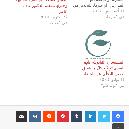
المدارس، أو غيرها، للتحذير من
وحلولها…بقلم الدكتور عادل
11 أغسطس، 2022
الخطر الذي ينجم عنه، والذي
عامر
في "منوعات"
يهدد مستقبل الأجيال، حيث إن
22 أكتوبر، 2019
الإدمان أحد أهم العناصر التي
في "مقالات"
تهدم المجتمع، في حال
الاستهتار به، وعدم معالجته
بشكل فعال. الإدمان عبارة
عن…
المستشارة القانونيّة غادة
العيدي توضّح كلّ ما يتعلَّق
بقضايا التخلّي عن الحضانة
11 يوليو، 2020
في "توك شو"
لينكدإن
بينتيريست
مشاركة عبر البريد
طباعة