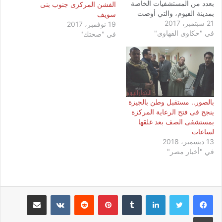
بعدد من المستشفيات الخاصة
الفشن المركزى جنوب بنى
بمدينة الفيوم، والتي أوصت
سويف
21 سبتمبر، 2017
هيئة الرقابة الإدارية بغلقها،
19 نوفمبر، 2017
في "حكاوى القهاوى"
خلال الأسابيع الماضية، بسبب
في "صحتك"
ملاحظات عليها. رافق حملة
الرقابة الإدارية، مسئولين من
إدارة التفتيش الصيدلي، والعلاج
الحر، حيث تفقدت الحملة،
غرفة العناية المركزة، بإحدى
المستشفيات…
بالصور.. مستقبل وطن بالجيزة
ينجح فى فتح الرعاية المركزة
بمستشفى الصف بعد غلقها
لساعات
13 ديسمبر، 2018
في "أخبار مصر"
لينكدإن
بينتيريست
مشاركة عبر البريد
طباعة