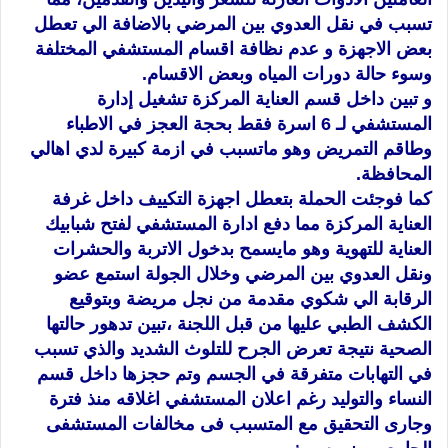
تسبب في نقل العدوي بين المرضي بالاضافة الي تعطل
بعض الاجهزة و عدم نظافة اقسام المستشفي المختلفة
وسوء حالة دورات المياه وبعض الاقسام.
و تبين داخل قسم ا
لعناية المركزة تشغيل إدارة
المستشفي لـ 6 اسرة فقط بحجة العجز في الاطباء
وطاقم التمريض وهو ماتسبب في ازمة كبيرة لدي اهالي
المحافظة.
كما فوجئت الحملة بتعطل اجهزة التكييف داخل غرفة
العناية المركزة مما دفع ادارة المستشفي لفتح شبابيك
العناية للتهوية وهو مايسمح بدخول الاتربة والحشرات
ونقل العدوي بين المرضي وخلال الجولة استمع عضو
الرقابة الي شكوي مقدمة من نجل مريضة وبتوقيع
الكشف الطبي عليها من قبل اللجنة ،تبين تدهور حالتها
الصحية نتيجة تعرض الجرح للتلوث الشديد والذي تسبب
في التهابات متفرقة في الجسم وتم حجزها داخل قسم
النساء والتوليد رغم اعلان المستشفي اغلاقه منذ فترة
وجارى التحقيق مع المتسبب فى مخالفات المستشفى