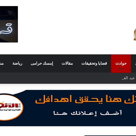
حوادث
قضايا وتحقيقات
مقالات
إمسك حرامى
رياضة
من
د الغفار فولي.. قيادة إدارية ناجحة على رأس فرع إيرادات طامية