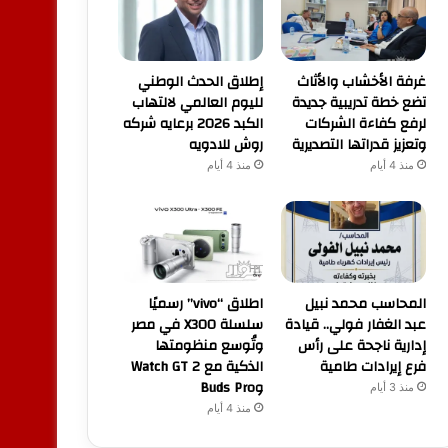
غرفة الأخشاب والأثاث
إطلاق الحدث الوطني
تضع خطة تدريبية جديدة
لليوم العالمي لالتهاب
لرفع كفاءة الشركات
الكبد 2026 برعايه شركه
وتعزيز قدراتها التصديرية
روش للادويه
منذ 4 أيام
منذ 4 أيام
المحاسب محمد نبيل
اطلاق “vivo” رسميًا
عبد الغفار فولي.. قيادة
سلسلة X300 في مصر
إدارية ناجحة على رأس
وتُوسع منظومتها
فرع إيرادات طامية
الذكية مع Watch GT 2
وBuds Pro
منذ 3 أيام
منذ 4 أيام