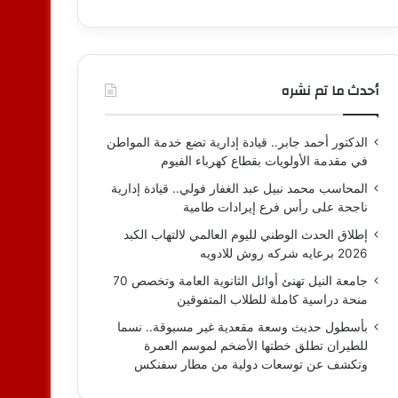
أحدث ما تم نشره
الدكتور أحمد جابر.. قيادة إدارية تضع خدمة المواطن
في مقدمة الأولويات بقطاع كهرباء الفيوم
المحاسب محمد نبيل عبد الغفار فولي.. قيادة إدارية
ناجحة على رأس فرع إيرادات طامية
إطلاق الحدث الوطني لليوم العالمي لالتهاب الكبد
2026 برعايه شركه روش للادويه
جامعة النيل تهنئ أوائل الثانوية العامة وتخصص 70
منحة دراسية كاملة للطلاب المتفوقين
بأسطول حديث وسعة مقعدية غير مسبوقة.. نسما
للطيران تطلق خطتها الأضخم لموسم العمرة
وتكشف عن توسعات دولية من مطار سفنكس