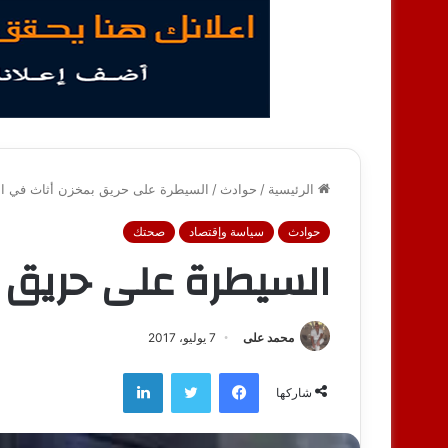
الرئيسية
/
حوادث
/
السيطرة على حريق بمخزن أثاث في ال
حوادث
سياسة وإقتصاد
صحتك
السيطرة على حريق ب
محمد على
7 يوليو، 2017
فيسبوك
تويتر
لينكدإن
شاركها