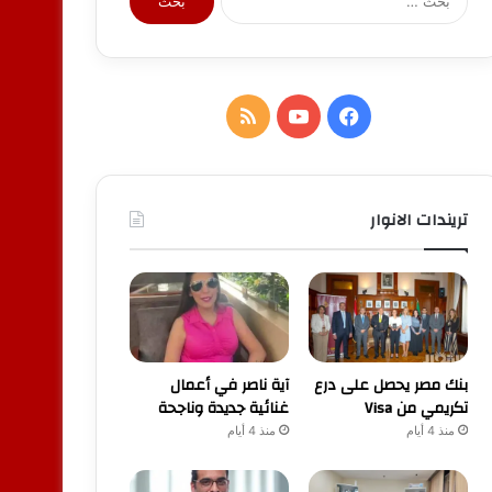
عن:
فيسبوك
يوتيوب
ملخص
الموقع
RSS
تريندات الانوار
بنك مصر يحصل على درع
آية ناصر في أعمال
تكريمي من Visa
غنائية جديدة وناجحة
منذ 4 أيام
منذ 4 أيام