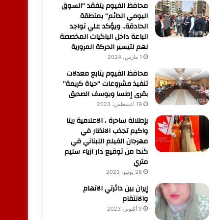
محافظ الفيوم يتفقد “السوق
اليومي الدائم” بمنطقة
الحادقة.. ويؤكد علي تواجد
الباعة داخل الباكيات المخصصة
لهم لتيسير الحركة المرورية
1 مارس، 2024
محافظ الفيوم يتابع معدلات
تنفيذ مشروعات “حياة كريمة”
بقرى إطسا ويوسف الصديق
19 أغسطس، 2023
بإطلالة ساحرة ، الاعلامية ريتا
واكيم تجذب الانظار في
مهرجان الفيلم اللبناني في
كندا من توقيع دار ازياء سليم
متري
28 يونيو، 2023
إيران بين دائرتي الاتهام
والانتقام
9 أكتوبر، 2023