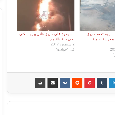
 بالفيوم تخمد حريق
السيطرة على حريق هائل ببرج سكنى
بمدرسة طامية
بحى دالة بالفيوم
2 سبتمبر، 2017
في "حوادث"
"
لينكدإن
بينتيريست
مشاركة عبر البريد
طباعة