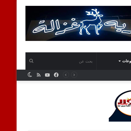
بحث
وعات
فيسبوك
يوتيوب
ملخص
الوضع
عن
الموقع
المظلم
RSS