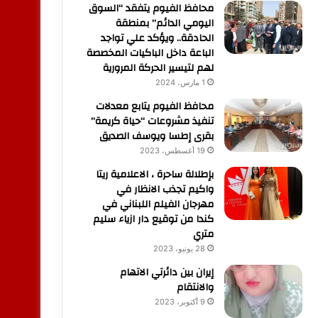
محافظ الفيوم يتفقد “السوق
اليومي الدائم” بمنطقة
الحادقة.. ويؤكد علي تواجد
الباعة داخل الباكيات المخصصة
لهم لتيسير الحركة المرورية
1 مارس، 2024
محافظ الفيوم يتابع معدلات
تنفيذ مشروعات “حياة كريمة”
بقرى إطسا ويوسف الصديق
19 أغسطس، 2023
بإطلالة ساحرة ، الاعلامية ريتا
واكيم تجذب الانظار في
مهرجان الفيلم اللبناني في
كندا من توقيع دار ازياء سليم
متري
28 يونيو، 2023
إيران بين دائرتي الاتهام
والانتقام
9 أكتوبر، 2023