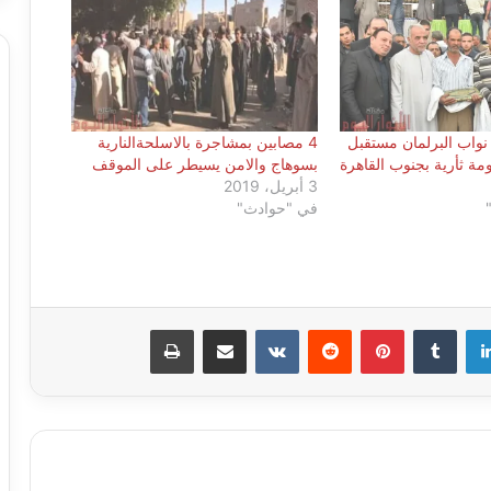
نواب البرلمان مستقبل
4 مصابين بمشاجرة بالاسلحةالنارية
 ثأرية بجنوب القاهرة
بسوهاج والامن يسيطر على الموقف
3 أبريل، 2019
في "حوادث"
لينكدإن
بينتيريست
مشاركة عبر البريد
طباعة