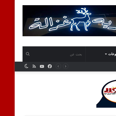
بحث
وعات
فيسبوك
يوتيوب
ملخص
الوضع
عن
الموقع
المظلم
RSS