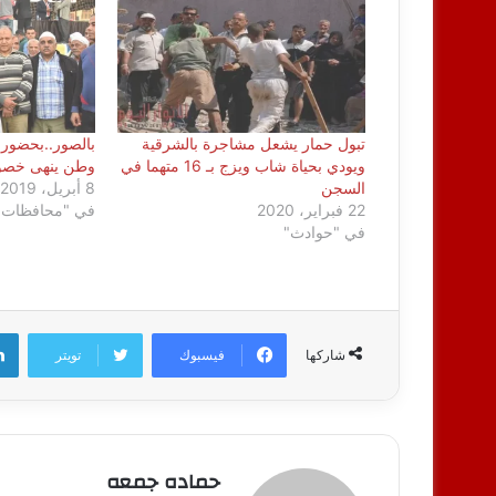
تبول حمار يشعل مشاجرة بالشرقية
بالصور..بحضور 
ويودي بحياة شاب ويزج بـ 16 متهما في
وطن ينهى خصومة
السجن
8 أبريل، 2019
22 فبراير، 2020
في "محافظات"
في "حوادث"
فيسبوك
تويتر
شاركها
حماده جمعه