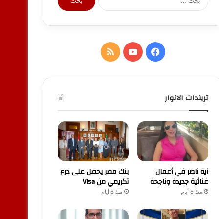
عن:
فيسبوك
يوتيوب
ملخص
الموقع
RSS
تريندات الانوار
آية ناصر في أعمال
بنك مصر يحصل على درع
غنائية جديدة وناجحة
تكريمي من Visa
منذ 6 أيام
منذ 6 أيام