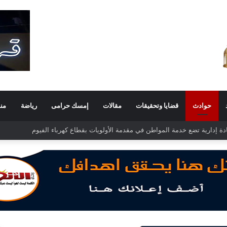
حوادث
قضايا وتحقيقات
مقالات
إمسك حرامى
رياضة
من
 الغفار فولي.. قيادة إدارية ناجحة على رأس فرع إيرادات طامية