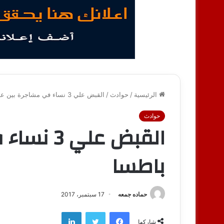
الرئيسية
/
حوادث
/
القبض علي 3 نساء في مشاجرة بين عائلتين باطسا
حوادث
القبض علي
باطسا
حماده جمعه
17 سبتمبر، 2017
فيسبوك
تويتر
لينكدإن
شاركها