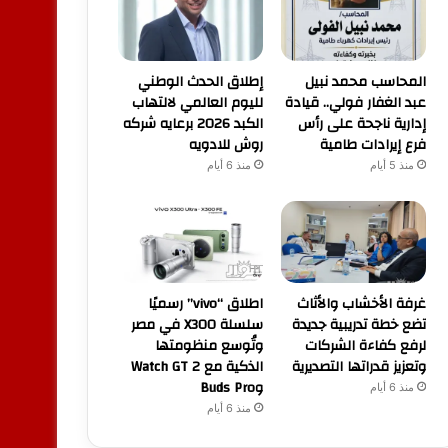
المحاسب محمد نبيل
إطلاق الحدث الوطني
عبد الغفار فولي.. قيادة
لليوم العالمي لالتهاب
إدارية ناجحة على رأس
الكبد 2026 برعايه شركه
فرع إيرادات طامية
روش للادويه
منذ 5 أيام
منذ 6 أيام
غرفة الأخشاب والأثاث
اطلاق “vivo” رسميًا
تضع خطة تدريبية جديدة
سلسلة X300 في مصر
لرفع كفاءة الشركات
وتُوسع منظومتها
وتعزيز قدراتها التصديرية
الذكية مع Watch GT 2
وBuds Pro
منذ 6 أيام
منذ 6 أيام