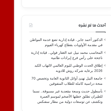
أحدث ما تم نشره
الدكتور أحمد جابر.. قيادة إدارية تضع خدمة المواطن
في مقدمة الأولويات بقطاع كهرباء الفيوم
المحاسب محمد نبيل عبد الغفار فولي.. قيادة إدارية
ناجحة على رأس فرع إيرادات طامية
إطلاق الحدث الوطني لليوم العالمي لالتهاب الكبد
2026 برعايه شركه روش للادويه
جامعة النيل تهنئ أوائل الثانوية العامة وتخصص 70
منحة دراسية كاملة للطلاب المتفوقين
بأسطول حديث وسعة مقعدية غير مسبوقة.. نسما
للطيران تطلق خطتها الأضخم لموسم العمرة
وتكشف عن توسعات دولية من مطار سفنكس