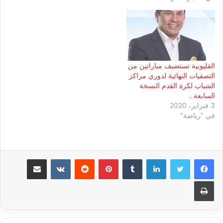
القليوبية تستضيف مباراتين من
التصفيات النهائية لدوري مراكز
الشباب لكرة القدم النسخة
السابعة .
3 فبراير، 2020
في "رياضة"
لينكدإن
بينتيريست
مشاركة عبر البريد
طباعة