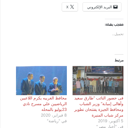
البريد الإلكتروني
X
معجب بهذه:
تحميل...
مرتبط
فى حضور النائب “طارق سعيد
محافظ الغربيه يكرم اللاعبين
وأهالى إمبابة” وزير الشباب
الرياضيين علي مسرح نادي
ومحافظ الجيزة يفتتحان تطوير
23يوليو بالمحله
مركز شباب المنيرة
8 فبراير، 2020
5 أكتوبر، 2019
في "رياضة"
في "أخبار مصر"