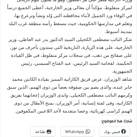
لمركز منفلوط، مؤكداً أن معالى وزير الخارجية، أعطى الجميع درساً
في الوفاء ورد الجميل لأبناء محافظته التى وُلد ونشأ وترعرع بها،
وتعلم في مدارسها الحكومية، حيث مسقط رأسه منطقة غرب البلد
بمدينة أسيوط.
شكر النائب مصطفى الكحيلى السيد الدكتور بدر عبد العاطي، وزير
الخارجية، على هذه الزيارة، التاريخية التى ستدون بأحرف من نور،
على صفائح من ذهب، فى سجلات مركز منفلوط، فى ظل القيادة
الحكيمة، لفخامة السيد الرئيس، عبد الفتاح السيسي، رئيس
الجمهورية.
شاهد الوزيران، عرض فريق الكاراتيه المميز بقيادة الكابتن محمد
جابر عبده، والذى يضم بين صفوفه بعضاً من ذوى الهمم، الذين سبق
وكرمهم النائب مصطفى الكحيلى، وابدى الوزيران إعحابهما بفريق
الكاراتيه، وفى لفتة إنسانية، أمر الوزيران، بمنح الأبطال من ذوى
الهمم كراسى كهربائية، وعصا متقدمة لأحد اللاعببن المكفوفين.
شارك هذا الموضوع:
فيس بوك
WhatsApp
طباعة