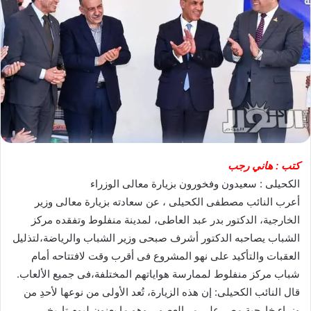
كتب : هاني رجب
الكحيلى : سعيدون وفخورون بزيارة معالى الوزراء
أعرب النائب مصطفى الكحيلى ، عن سعادته بزيارة معالى وزير
الخارجية، الدكتور بدر عبد العاطى، لمدينة منفلوط وتفقده مركز
الشباب يصاحبه الدكتور أشرف صبحى وزير الشباب والرياضة،لتذليل
العقبات والتأكيد على نهو المشروع فى أقرب وقت لافتتاحه أمام
شباب مركز منفلوط لممارسة هواياتهم المختلفة،فى جميع الألعاب.
قال النائب الكحيلى: إن هذه الزيارة، تُعد الأولى من نوعها لأحدِ من
وزراء خارجية مصر على مر العصور، وهو ما يعنون ليوم تاريخى