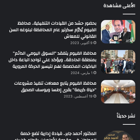
الأعلى مشاهدة
بحضور حشد من القيادات التنفيذية.. محافظ
الفيوم يُكرّم سكرتير عام المحافظة لبلوغه السن
القانوني للمعاش
9 أكتوبر، 2023
محافظ الفيوم يتفقد “السوق اليومي الدائم”
بمنطقة الحادقة.. ويؤكد علي تواجد الباعة داخل
الباكيات المخصصة لهم لتيسير الحركة المرورية
1 مارس، 2024
محافظ الفيوم يتابع معدلات تنفيذ مشروعات
“حياة كريمة” بقرى إطسا ويوسف الصديق
19 أغسطس، 2023
نشر حديثاً
الدكتور أحمد جابر.. قيادة إدارية تضع خدمة