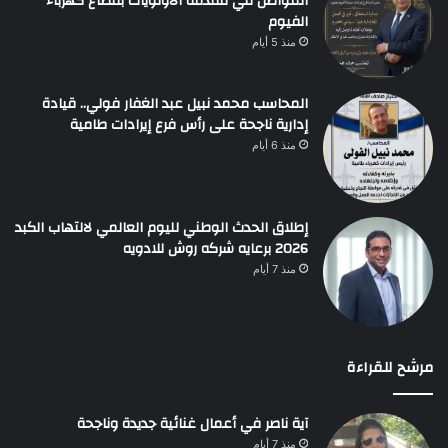
المواطن في مقدمة الأولويات بقطاع كهرباء
الفيوم
منذ 5 أيام
المحاسب محمد نبيل عبد الغفار فولي.. قيادة
إدارية ناجحة على رأس فرع إيرادات طامية
منذ 6 أيام
إطلاق الحدث الوطني لليوم العالمي لالتهاب الكبد
2026 برعايه شركه روش للادويه
منذ 7 أيام
مرشح للقراءة
آية ناصر في أعمال غنائية جديدة وناجحة
منذ 7 أيام