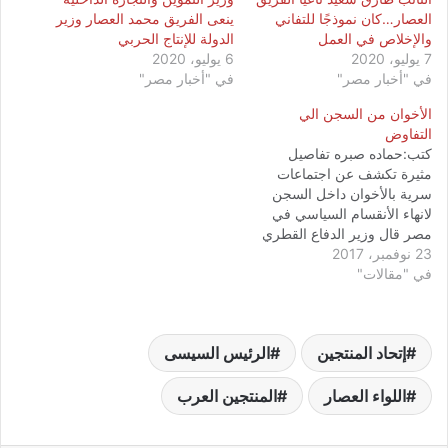
العصار…كان نموذجًا للتفاني
ينعى الفريق محمد العصار وزير
والإخلاص في العمل
الدولة للإنتاج الحربي
7 يوليو، 2020
6 يوليو، 2020
في "أخبار مصر"
في "أخبار مصر"
الأخوان من السجن الي
التفاوض
كتب:حماده صبره تفاصيل
مثيرة تكشف عن اجتماعات
سرية بالأخوان داخل السجن
لانهاء الأنقسام السياسي في
مصر قال وزير الدفاع القطري
23 نوفمبر، 2017
"خالد العطية"خلال مقابلة معه
في "مقالات"
في برنامج"الحقيقة"الذي يبثه
التلفزيون الرسمي القطري
مساء الأحد الماضي. انه تلقي
اتصال من وزير الخارجية
إتحاد المنتجين
الرئيس السيسى
السابق "جون كيري" حيث
طلب من العطية استئذان سمو
الأمير القطري…
اللواء العصار
المنتجين العرب