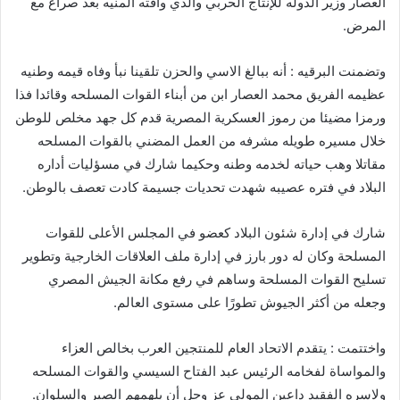
العصار وزير الدوله للإنتاج الحربي والذي وافته المنيه بعد صراع مع
المرض.
وتضمنت البرقيه : أنه ببالغ الاسي والحزن تلقينا نبأ وفاه قيمه وطنيه
عظيمه الفريق محمد العصار ابن من أبناء القوات المسلحه وقائدا فذا
ورمزا مضيئا من رموز العسكرية المصرية قدم كل جهد مخلص للوطن
خلال مسيره طويله مشرفه من العمل المضني بالقوات المسلحه
مقاتلا وهب حياته لخدمه وطنه وحكيما شارك في مسؤليات أداره
البلاد في فتره عصيبه شهدت تحديات جسيمة كادت تعصف بالوطن.
شارك في إدارة شئون البلاد كعضو في المجلس الأعلى للقوات
المسلحة وكان له دور بارز في إدارة ملف العلاقات الخارجية وتطوير
تسليح القوات المسلحة وساهم في رفع مكانة الجيش المصري
وجعله من أكثر الجيوش تطورًا على مستوى العالم.
واختتمت : يتقدم الاتحاد العام للمنتجين العرب بخالص العزاء
والمواساة لفخامه الرئيس عبد الفتاح السيسي والقوات المسلحه
ولاسره الفقيد داعين المولى عز وجل أن يلهمهم الصبر والسلوان.