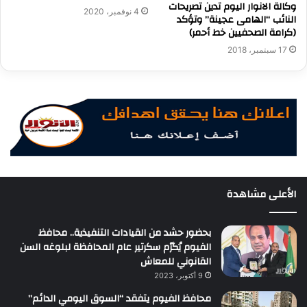
وكالة الانوار اليوم تدين تصريحات
4 نوفمبر، 2020
النائب “الهامى عجينة” وتؤكد
(كرامة الصحفيين خط أحمر)
17 سبتمبر، 2018
الأعلى مشاهدة
بحضور حشد من القيادات التنفيذية.. محافظ
الفيوم يُكرّم سكرتير عام المحافظة لبلوغه السن
القانوني للمعاش
9 أكتوبر، 2023
محافظ الفيوم يتفقد “السوق اليومي الدائم”