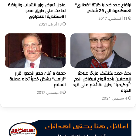
ارتفاع عدد ضحايا كارثة “قطارى”
عاجل..تعرض وزير الشباب والرياضة
الاسكندرية الى 29 شخص
لحادث على طريق مصر-
الاسكندرية الصحراوى
11 أغسطس، 2017
18 أبريل، 2021
بحث جديد يكتشف مزيجًا علاجيًا
حملة يا أبناء مصر اتحدوا: قرار
للمصابين بأحد أنواع ابيضاض الدم
“ترامب” يشكل خطراً تجاه عملية
“لُوكيميا” يطيل بقائهم على قيد
السلام
الحياة
6 ديسمبر، 2017
4 سبتمبر، 2024