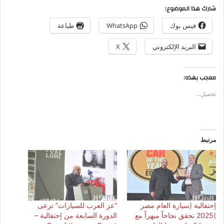
شارك هذا الموضوع:
فيس بوك
WhatsApp
طباعة
البريد الإلكتروني
X
معجب بهذه:
تحميل...
مرتبط
إحتفالية (سيارة العام مصر
“عز العرب للسيارات” ترعى
)2025 تحقق نجاحاً مبهراً مع
الدورة السابعة من إحتفالية –