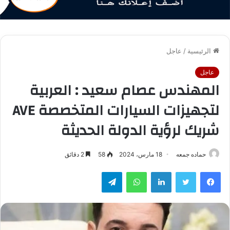
الرئيسية
/
عاجل
عاجل
المهندس عصام سعيد : العربية
لتجهيزات السيارات المتخصصة AVE
شريك لرؤية الدولة الحديثة
حماده جمعه
18 مارس، 2024
58
2 دقائق
فيسبوك
تويتر
لينكدإن
واتساب
تيلقرام