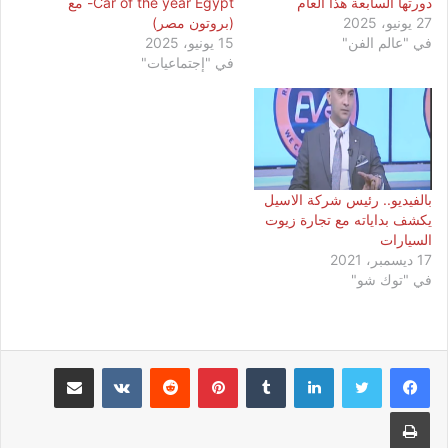
دورتها السابعة هذا العام
Car of the year Egypt- مع
27 يونيو، 2025
(بروتون مصر)
في "عالم الفن"
15 يونيو، 2025
في "إجتماعيات"
بالفيديو.. رئيس شركة الاسيل
يكشف بداياته مع تجارة زيوت
السيارات
17 ديسمبر، 2021
في "توك شو"
لينكدإن
بينتيريست
مشاركة عبر البريد
طباعة