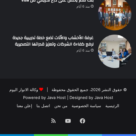
بنك مصر يحصل على درع تكريمي من Visa
منذ 6 أيام
غرفة الأخشاب والأثاث تضع خطة تدريبية جديدة
لرفع كفاءة الشركات وتعزيز قدراتها التصديرية
منذ 6 أيام
© حقوق النشر 2026، جميع الحقوق محفوظة |
وكالة الانوار اليوم
Powered by
Java Host
| Designed by
Java Host
الرئيسية
سياسة الخصوصية
من نحن
اتصل بنا
إعلن معنا
فيسبوك
يوتيوب
ملخص
الموقع