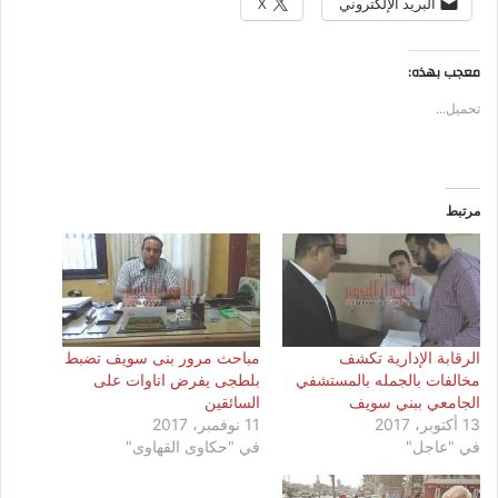
البريد الإلكتروني
X
معجب بهذه:
تحميل...
مرتبط
الرقابة الإدارية تكشف
مباحث مرور بنى سويف تضبط
مخالفات بالجمله بالمستشفي
بلطجى يفرض اتاوات على
الجامعي ببني سويف
السائقين
13 أكتوبر، 2017
11 نوفمبر، 2017
في "عاجل"
في "حكاوى القهاوى"