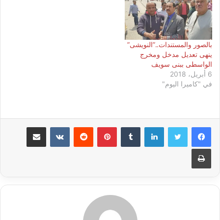
بالصور والمستندات..”النويشى”
ينهى تعديل مدخل ومخرج
الواسطى ببنى سويف
6 أبريل، 2018
في "كاميرا اليوم"
لينكدإن
بينتيريست
مشاركة عبر البريد
طباعة