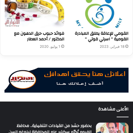
القومي للإعاقة يطلق المبادرة
فوائد حبوب حرق الدهون مع
القومية ” اسرتي قوتي “
الدكتور / أحمد العطار
18 فبراير، 2023
1 يوليو، 2020
الأعلى مشاهدة
بحضور حشد من القيادات التنفيذية.. محافظ
الفيوم يُكرّم سكرتير عام المحافظة لبلوغه السن