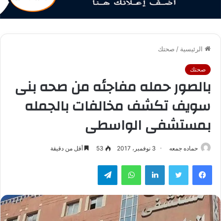
الرئيسية
/
صحتك
صحتك
بالصور حمله مفاجئه من صحه بنى
سويف تكشف مخالفات بالجمله
بمستشفى الواسطى
حماده جمعه
3 نوفمبر، 2017
53
أقل من دقيقة
فيسبوك
تويتر
لينكدإن
واتساب
تيلقرام