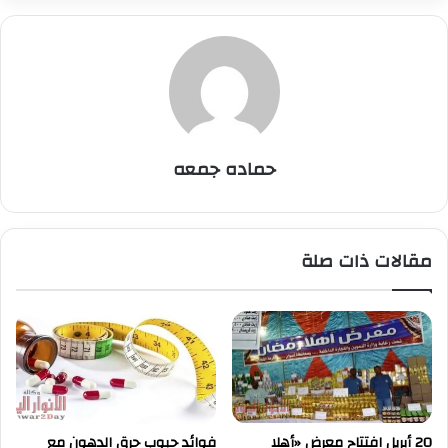
حماده جمعه
مقالات ذات صلة
20 أبريل افتتاح معرض «أهلا
فوائد حبوب حرق الدهون مع