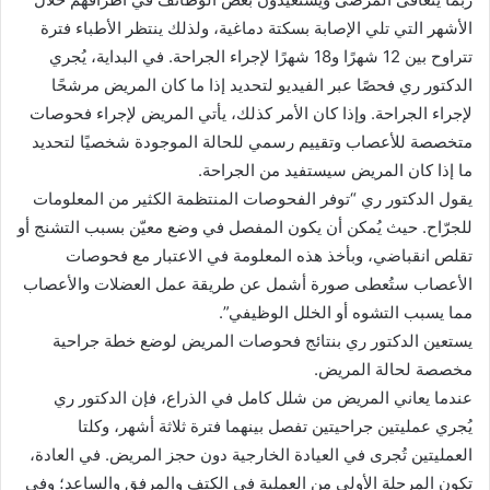
الأشهر التي تلي الإصابة بسكتة دماغية، ولذلك ينتظر الأطباء فترة
تتراوح بين 12 شهرًا و18 شهرًا لإجراء الجراحة. في البداية، يُجري
الدكتور ري فحصًا عبر الفيديو لتحديد إذا ما كان المريض مرشحًا
لإجراء الجراحة. وإذا كان الأمر كذلك، يأتي المريض لإجراء فحوصات
متخصصة للأعصاب وتقييم رسمي للحالة الموجودة شخصيًا لتحديد
ما إذا كان المريض سيستفيد من الجراحة.
يقول الدكتور ري “توفر الفحوصات المنتظمة الكثير من المعلومات
للجرّاح. حيث يُمكن أن يكون المفصل في وضع معيّن بسبب التشنج أو
تقلص انقباضي، وبأخذ هذه المعلومة في الاعتبار مع فحوصات
الأعصاب ستُعطى صورة أشمل عن طريقة عمل العضلات والأعصاب
مما يسبب التشوه أو الخلل الوظيفي”.
يستعين الدكتور ري بنتائج فحوصات المريض لوضع خطة جراحية
مخصصة لحالة المريض.
عندما يعاني المريض من شلل كامل في الذراع، فإن الدكتور ري
يُجري عمليتين جراحيتين تفصل بينهما فترة ثلاثة أشهر، وكلتا
العمليتين تُجرى في العيادة الخارجية دون حجز المريض. في العادة،
تكون المرحلة الأولى من العملية في الكتف والمرفق والساعد؛ وفي