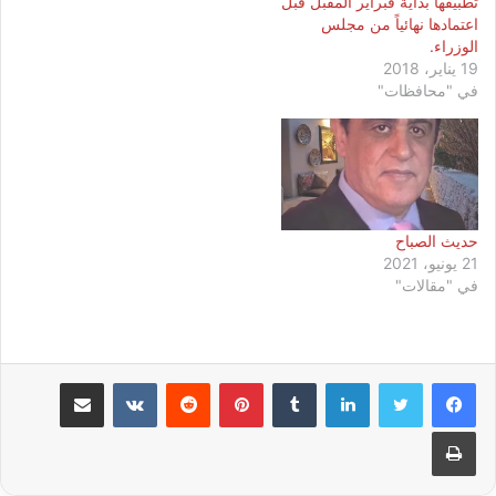
تطبيقها بداية فبراير المقبل قبل
اعتمادها نهائياً من مجلس
الوزراء.
19 يناير، 2018
في "محافظات"
حديث الصباح
21 يونيو، 2021
في "مقالات"
لينكدإن
بينتيريست
مشاركة عبر البريد
طباعة