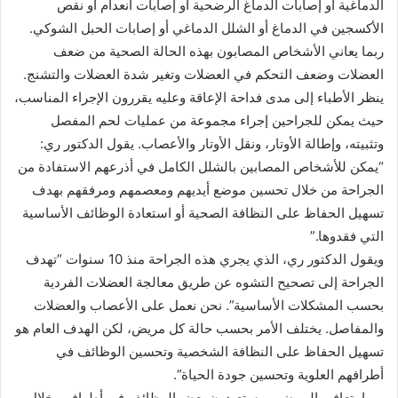
الدماغية أو إصابات الدماغ الرضحية أو إصابات انعدام أو نقص
الأكسجين في الدماغ أو الشلل الدماغي أو إصابات الحبل الشوكي.
ربما يعاني الأشخاص المصابون بهذه الحالة الصحية من ضعف
العضلات وضعف التحكم في العضلات وتغير شدة العضلات والتشنج.
ينظر الأطباء إلى مدى فداحة الإعاقة وعليه يقررون الإجراء المناسب،
حيث يمكن للجراحين إجراء مجموعة من عمليات لحم المفصل
وتثبيته، وإطالة الأوتار، ونقل الأوتار والأعصاب. يقول الدكتور ري:
“يمكن للأشخاص المصابين بالشلل الكامل في أذرعهم الاستفادة من
الجراحة من خلال تحسين موضع أيديهم ومعصمهم ومرفقهم بهدف
تسهيل الحفاظ على النظافة الصحية أو استعادة الوظائف الأساسية
التي فقدوها.”
ويقول الدكتور ري، الذي يجري هذه الجراحة منذ 10 سنوات “تهدف
الجراحة إلى تصحيح التشوه عن طريق معالجة العضلات الفردية
بحسب المشكلات الأساسية”. نحن نعمل على الأعصاب والعضلات
والمفاصل. يختلف الأمر بحسب حالة كل مريض، لكن الهدف العام هو
تسهيل الحفاظ على النظافة الشخصية وتحسين الوظائف في
أطرافهم العلوية وتحسين جودة الحياة”.
ربما يتعافى المرضى ويستعيدون بعض الوظائف في أطرافهم خلال