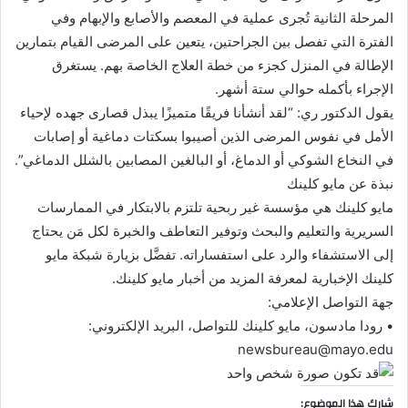
المرحلة الثانية تُجرى عملية في المعصم والأصابع والإبهام وفي
الفترة التي تفصل بين الجراحتين، يتعين على المرضى القيام بتمارين
الإطالة في المنزل كجزء من خطة العلاج الخاصة بهم. يستغرق
الإجراء بأكمله حوالي ستة أشهر.
يقول الدكتور ري: “لقد أنشأنا فريقًا متميزًا يبذل قصارى جهده لإحياء
الأمل في نفوس المرضى الذين أصيبوا بسكتات دماغية أو إصابات
في النخاع الشوكي أو الدماغ، أو البالغين المصابين بالشلل الدماغي”.
نبذة عن مايو كلينك
مايو كلينك هي مؤسسة غير ربحية تلتزم بالابتكار في الممارسات
السريرية والتعليم والبحث وتوفير التعاطف والخبرة لكل مَن يحتاج
إلى الاستشفاء والرد على استفساراته. تفضَّل بزيارة شبكة مايو
كلينك الإخبارية لمعرفة المزيد من أخبار مايو كلينك.
جهة التواصل الإعلامي:
• رودا مادسون، مايو كلينك للتواصل، البريد الإلكتروني:
newsbureau@mayo.edu
شارك هذا الموضوع: