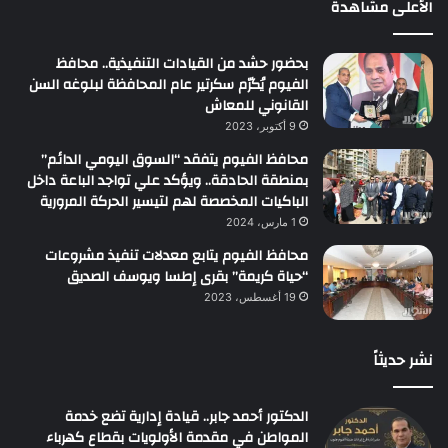
الأعلى مشاهدة
بحضور حشد من القيادات التنفيذية.. محافظ
الفيوم يُكرّم سكرتير عام المحافظة لبلوغه السن
القانوني للمعاش
9 أكتوبر، 2023
محافظ الفيوم يتفقد “السوق اليومي الدائم”
بمنطقة الحادقة.. ويؤكد علي تواجد الباعة داخل
الباكيات المخصصة لهم لتيسير الحركة المرورية
1 مارس، 2024
محافظ الفيوم يتابع معدلات تنفيذ مشروعات
“حياة كريمة” بقرى إطسا ويوسف الصديق
19 أغسطس، 2023
نشر حديثاً
الدكتور أحمد جابر.. قيادة إدارية تضع خدمة
المواطن في مقدمة الأولويات بقطاع كهرباء