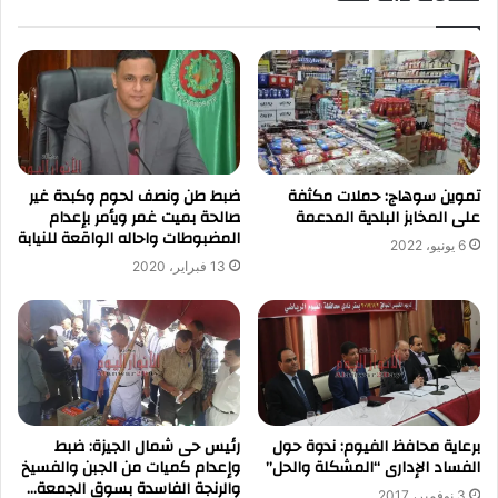
تموين سوهاج: حملات مكثفة
ضبط طن ونصف لحوم وكبدة غير
على المخابز البلدية المدعمة
صالحة بميت غمر ويأمر بإعدام
المضبوطات واحاله الواقعة للنيابة
6 يونيو، 2022
13 فبراير، 2020
رئيس حى شمال الجيزة: ضبط
برعاية محافظ الفيوم: ندوة حول
وإعدام كميات من الجبن والفسيخ
الفساد الإدارى “المشكلة والحل”
والرنجة الفاسدة بسوق الجمعة…
3 نوفمبر، 2017