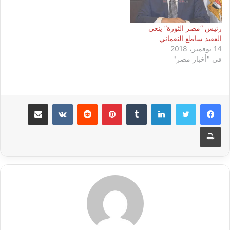
الجودة…
رئيس “مصر الثورة” ينعي
العقيد ساطع النعماني
14 نوفمبر، 2018
في "أخبار مصر"
لينكدإن
بينتيريست
مشاركة عبر البريد
طباعة