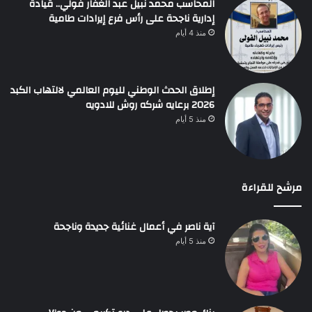
المحاسب محمد نبيل عبد الغفار فولي.. قيادة
إدارية ناجحة على رأس فرع إيرادات طامية
منذ 4 أيام
إطلاق الحدث الوطني لليوم العالمي لالتهاب الكبد
2026 برعايه شركه روش للادويه
منذ 5 أيام
مرشح للقراءة
آية ناصر في أعمال غنائية جديدة وناجحة
منذ 5 أيام