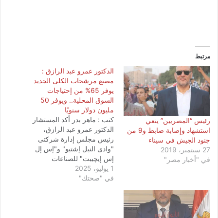
مرتبط
الدكتور عمرو عبد الرازق :
مصنع مرشحات الكلى الجديد
يوفر 65% من إحتياجات
السوق المحلية.. ويوفر 50
مليون دولار سنويًا
كتب : ماهر بدر أكد المستشار
رئيس “المصريين” ينعي
الدكتور عمرو عبد الرازق،
استشهاد وإصابة ضابط و9 من
رئيس مجلس إدارة شركتى
جنود الجيش في سيناء
"وادى النيل إشتيو" و"إس إل
27 سبتمبر، 2019
إس إيچيبت" للصناعات
في "أخبار مصر"
1 يوليو، 2025
الدوائية، أنه قد تم الإنتهاء من
في "صحتك"
إنشاء مصنع جديد متخصص فى
توطين صناعة مرشحات الكلى،
باستثمارات بلغت 160 مليون
جنيه، وفقًا لأحدث المعايير
العالمية، وحصوله على شهادة