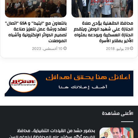
محافظ الدقهلية يؤدى صلاة
بالتعاون مع “ايتيدا” و GSA “اتصال”
الجنازة علي شهيد الوطن ويتقدم
تعقد ورشة عمل لتعزيز صناعة
الجنازة العسكرية ويودعه بمثواه
تصميم الدوائر الإلكترونية وأشباه
الأخير بمقابر الأسرة
الموصلات
29 يوليو، 2018
10 أغسطس، 2023
الأعلى مشاهدة
بحضور حشد من القيادات التنفيذية.. محافظ
الفيوم يُكرّم سكرتير عام المحافظة لبلوغه السن