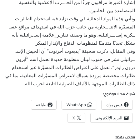
إشارة اعتبرها مراقبون جزءًا من الحـ ــرب الإعلامية والنفسية
المتصاعدة بين الجانبين.
وتأتي هذه المواد الدعائية في وقت تزايد فيه استخدام الطائرات
المسيّرة الانتـ ــحارية من جانب حزب الله في استهداف مواقع عسـ
ــكرية إسـ ـــرائيلية، وهو ما وصفته تقارير إعلامية إسـ ـرائيلية بأنه
يشكل تحديًا متناميًا لمنظومات الدفاع والإنذار المبكر.
وفي المقابل، ذكرت صحيفة “يديعوت أحرنوت” أن الجيش الإسـ
ــرائيلي نشر في جنوب لبنان منظومة جديدة تحمل اسم “آيرون
درون رايدر”، تعمل على اعتراض الطائرات المسيّرة عبر استخدام
طائرات مخصصة مزودة بشباك لاعتراض المسيّرات المعادية، بما في
ذلك الطائرات الموجهة بالألياف الضوئية التابعة لحزب الله.
شارك هذا الموضوع:
فيس بوك
WhatsApp
طباعة
البريد الإلكتروني
X
معجب بهذه: