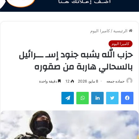
الرئيسية
/
كاميرا اليوم
كاميرا اليوم
حزب الله يشبه جنود إسـ ـــرائيل
بالسحالي هاربة من صقوره
حماده جمعه
8 مايو، 2026
12
دقيقة واحدة
فيسبوك
تويتر
لينكدإن
واتساب
تيلقرام