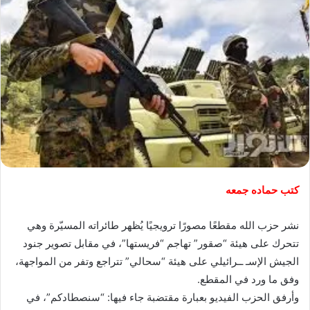
كتب حماده جمعه
نشر حزب الله مقطعًا مصورًا ترويجيًا يُظهر طائراته المسيّرة وهي
تتحرك على هيئة “صقور” تهاجم “فريستها”، في مقابل تصوير جنود
الجيش الإسـ ــرائيلي على هيئة “سحالي” تتراجع وتفر من المواجهة،
وفق ما ورد في المقطع.
وأرفق الحزب الفيديو بعبارة مقتضبة جاء فيها: “سنصطادكم”، في