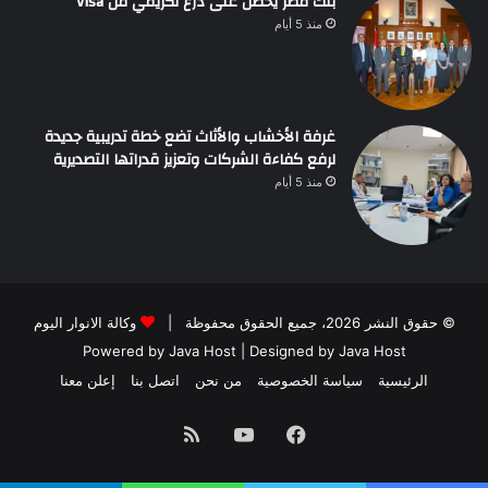
بنك مصر يحصل على درع تكريمي من Visa
منذ 5 أيام
غرفة الأخشاب والأثاث تضع خطة تدريبية جديدة
لرفع كفاءة الشركات وتعزيز قدراتها التصديرية
منذ 5 أيام
© حقوق النشر 2026، جميع الحقوق محفوظة |
وكالة الانوار اليوم
Powered by
Java Host
| Designed by
Java Host
الرئيسية
سياسة الخصوصية
من نحن
اتصل بنا
إعلن معنا
فيسبوك
يوتيوب
ملخص
الموقع