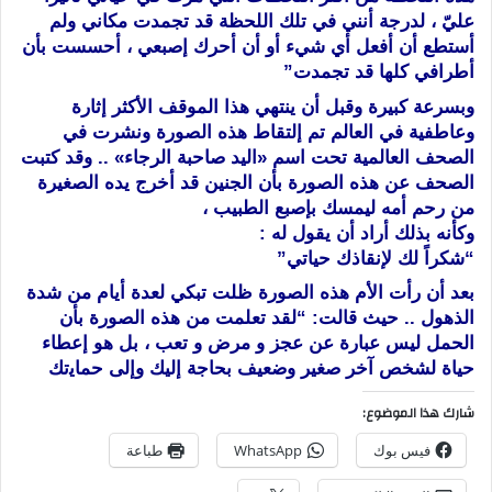
ﻋﻠﻲّ ، ﻟﺪﺭﺟﺔ ﺃﻧﻨﻲ ﻓﻲ ﺗﻠﻚ ﺍﻟﻠﺤﻈﺔ ﻗﺪ ﺗﺠﻤﺪﺕ ﻣﻜﺎﻧﻲ ﻭﻟﻢ
ﺃﺳﺘﻄﻊ ﺃﻥ ﺃﻓﻌﻞ ﺃﻱ ﺷﻲﺀ ﺃﻭ ﺃﻥ ﺃﺣﺮﻙ ﺇﺻﺒﻌﻲ ، ﺃﺣﺴﺴﺖ ﺑﺄﻥ
ﺃﻃﺮﺍﻓﻲ ﻛﻠﻬﺎ ﻗﺪ ﺗﺠﻤﺪﺕ”
ﻭﺑﺴﺮﻋﺔ ﻛﺒﻴﺮﺓ ﻭﻗﺒﻞ ﺃﻥ ﻳﻨﺘﻬﻲ ﻫﺬﺍ ﺍﻟﻤﻮﻗﻒ ﺍﻷ‌ﻛﺜﺮ ﺇﺛﺎﺭﺓ
ﻭﻋﺎﻃﻔﻴﺔ ﻓﻲ ﺍﻟﻌﺎﻟﻢ ﺗﻢ إلتقاط ﻫﺬﻩ ﺍﻟﺼﻮﺭﺓ ﻭﻧﺸﺮﺕ ﻓﻲ
ﺍﻟﺼﺤﻒ العالمية ﺗﺤﺖ ﺍﺳﻢ «ﺍﻟﻴﺪ ﺻﺎﺣﺒﺔ ﺍﻟﺮﺟﺎﺀ» .. ﻭﻗﺪ ﻛﺘﺒﺖ
ﺍﻟﺼﺤﻒ ﻋﻦ ﻫﺬﻩ ﺍﻟﺼﻮﺭﺓ ﺑﺄﻥ ﺍﻟﺠﻨﻴﻦ ﻗﺪ ﺃﺧﺮﺝ ﻳﺪﻩ ﺍﻟﺼﻐﻴﺮﺓ
ﻣﻦ ﺭﺣﻢ ﺃﻣﻪ ﻟﻴﻤﺴﻚ ﺑﺈﺻﺒﻊ ﺍﻟﻄﺒﻴﺐ ،
ﻭﻛﺄﻧﻪ ﺑﺬﻟﻚ ﺃﺭﺍﺩ ﺃﻥ ﻳﻘﻮﻝ ﻟﻪ :
“ﺷﻜﺮﺍً ﻟﻚ ﻹ‌ﻧﻘﺎﺫﻙ ﺣﻴﺎﺗﻲ”
ﺑﻌﺪ ﺃﻥ ﺭﺃﺕ الأم هذه ﺍﻟﺼﻮﺭﺓ ﻇﻠﺖ ﺗﺒﻜﻲ ﻟﻌﺪﺓ ﺃﻳﺎﻡ من شدة
الذهول .. حيث قالت: “ﻟﻘﺪ ﺗﻌﻠﻤﺖ ﻣﻦ ﻫﺬﻩ ﺍﻟﺼﻮﺭﺓ ﺑﺄﻥ
ﺍﻟﺤﻤﻞ ﻟﻴﺲ ﻋﺒﺎﺭﺓ ﻋﻦ ﻋﺠﺰ ﻭ ﻣﺮﺽ ﻭ ﺗﻌﺐ ، ﺑﻞ ﻫﻮ ﺇﻋﻄﺎﺀ
ﺣﻴﺎﺓ ﻟﺸﺨﺺ ﺁﺧﺮ ﺻﻐﻴﺮ ﻭﺿﻌﻴﻒ ﺑﺤﺎﺟﺔ ﺇﻟﻴﻚ ﻭﺇﻟﻰ ﺣﻤﺎﻳتك
شارك هذا الموضوع:
فيس بوك
WhatsApp
طباعة