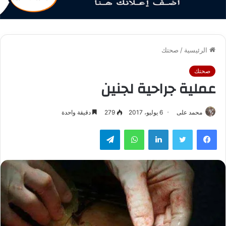
الرئيسية
/
صحتك
صحتك
عملية جراحية لجنين
محمد على
6 يوليو، 2017
279
دقيقة واحدة
فيسبوك
تويتر
لينكدإن
واتساب
تيلقرام