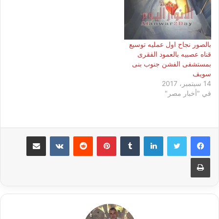
بالصور نجاح اول عمليه توسيع
قناه عصبيه بالعمود الفقرى
بمستشفى الفشن جنوب بنى
سويف
14 سبتمبر، 2017
في "أخبار مصر"
لينكدإن
بينتيريست
مشاركة عبر البريد
طباعة