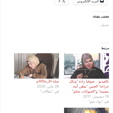
البريد الإلكتروني
X
معجب بهذه:
تحميل...
مرتبط
بالفيديو .. صوفيا زادة “وبكل
صلة الأرحاااااام
جراءة” الجنين “ببطن أمة
28 يناير، 2020
مصيبة” و”الحيوانات تحلم”
في "مقالات"
19 ديسمبر، 2017
في "توك شو"