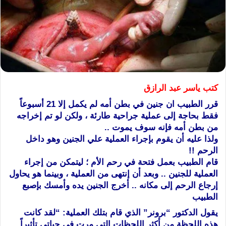
كتب ياسر عبد الرازق
قرر الطبيب ان ﺟﻨﻴﻦ ﻓﻲ ﺑﻄﻦ ﺃﻣﻪ ﻟﻢ ﻳﻜﻤﻞ إلا 21 أﺳﺒﻮﻋﺎً
فقط ﺑﺤﺎﺟﺔ ﺇﻟﻰ ﻋﻤﻠﻴﺔ ﺟﺮﺍﺣﻴﺔ طارئة ، ﻭﻟﻜﻦ ﻟﻮ ﺗﻢ ﺇﺧﺮﺍﺟﻪ
ﻣﻦ ﺑﻄﻦ ﺃﻣﻪ ﻓﺈﻧﻪ ﺳﻮﻑ ﻳﻤﻮﺕ ..
ﻭﻟﺬﺍ ﻋﻠﻴﻪ ﺃﻥ ﻳﻘﻮﻡ ﺑﺈﺟﺮﺍﺀ ﺍﻟﻌﻤﻠﻴﺔ علي الجنين ﻭﻫﻮ ﺩﺍﺧﻞ
ﺍﻟﺮﺣﻢ !!
ﻗﺎﻡ ﺍﻟﻄﺒﻴﺐ ﺑﻌﻤﻞ ﻓﺘﺤﺔ ﻓﻲ ﺭﺣﻢ ﺍﻷ‌ﻡ ؛ ﻟﻴﺘﻤﻜﻦ ﻣﻦ ﺇﺟﺮﺍﺀ
ﺍﻟﻌﻤﻠﻴﺔ ﻟﻠﺠﻨﻴﻦ .. ﻭﺑﻌﺪ ﺃﻥ ﺇﻧﺘﻬﻰ ﻣﻦ ﺍﻟﻌﻤﻠﻴﺔ ، ﻭﺑﻴﻨﻤﺎ ﻫﻮ ﻳﺤﺎﻭﻝ
ﺇﺭﺟﺎﻉ ﺍﻟﺮﺣﻢ ﺇﻟﻰ ﻣﻜﺎﻧﻪ .. ﺃﺧﺮﺝ ﺍﻟﺠﻨﻴﻦ ﻳﺪﻩ ﻭﺃﻣﺴﻚ ﺑﺈﺻﺒﻊ
ﺍﻟﻄﺒﻴﺐ
ﻳﻘﻮﻝ ﺍﻟﺪﻛﺘﻮﺭ “ﺑﺮﻭﻧﺮ” الذي قام بتلك العملية: “ﻟﻘﺪ ﻛﺎﻧﺖ
ﻫﺬﻩ ﺍﻟﻠﺤﻈﺔ ﻣﻦ ﺃﻛﺜﺮ ﺍﻟﻠﺤﻈﺎﺕ ﺍﻟﺘﻲ ﻣﺮﺕ ﻓﻲ ﺣﻴﺎﺗﻲ ﺗﺄﺛﻴﺮﺍً