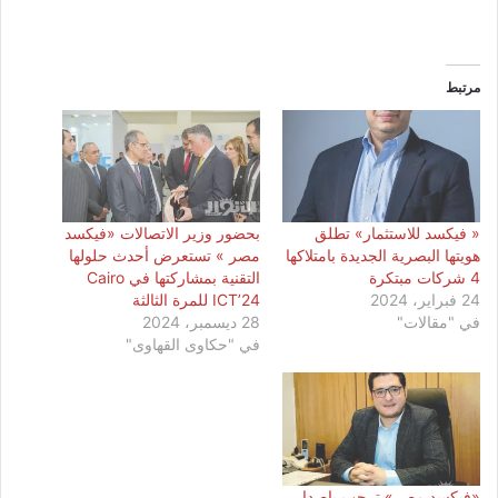
مرتبط
« فيكسد للاستثمار» تطلق
بحضور وزير الاتصالات «فيكسد
هويتها البصرية الجديدة بامتلاكها
مصر » تستعرض أحدث حلولها
4 شركات مبتكرة
التقنية بمشاركتها في Cairo
24 فبراير، 2024
ICT’24 للمرة الثالثة
في "مقالات"
28 ديسمبر، 2024
في "حكاوى القهاوى"
«فيكسد مصر» ترحب بإصدار