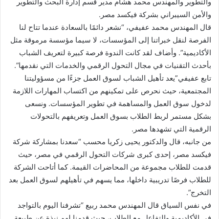
والتطوير والمهندس محمد هشام مدير قسم إدارة البحث والتطوير
والأمن السيبراني بشركة فيكسد مصر.
قال المهندس محمد عفيفي، “نشعر دائمًا بالسعادة عندما تتاح لنا
الفرصة لنقل خبراتنا إلى المؤسسات، لا سيما مؤسسة مرموقة مثل
الأكاديمية”. وأضاف لقد كانت الندوة فرصة كبيرة لتعريف الشباب
بأحدث التقنيات في مجال التحول الرقمي والخدمات التي نقدمها”.
تابع عفيفي”يعد تأهيل الشباب لسوق العمل جزءًا من مسؤوليتنا
المجتمعية، حيث نحرص على تمكينهم من اكتساب المهارات اللازمة
لدخول سوق العمل والمساهمة في تطوير المؤسسات. ونسعى
بشكل مستمر لربط الطلاب بسوق العمل وتعريفهم بالتحولات
الرقمية التي تشهدها مصر.
من جانبه، قال والدكتور يحيى زكريا محسب “سعدنا بمشاركة شركة
فيكسد مصر، إحدى كبرى شركات التحول الرقمي في مصر، حيث
قدمت للطلاب مجموعة من المحاضرات القيمة. كما أتاحت الشركة
للطلاب فرصًا تدريبية داخلها، مما يسهم في تأهيلهم لسوق العمل بعد
التخرج”.
في نفس السياق قال المهندس محمد ربيع “تشرفنا اليوم بالتواجد
في الأكاديمية والتفاعل مع الطلاب، حيث قدمنا لهم نبذة عن طبيعة