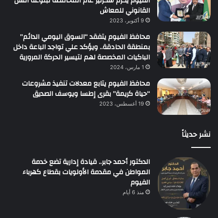
الفيوم يُكرّم سكرتير عام المحافظة لبلوغه السن
القانوني للمعاش
9 أكتوبر، 2023
محافظ الفيوم يتفقد “السوق اليومي الدائم”
بمنطقة الحادقة.. ويؤكد علي تواجد الباعة داخل
الباكيات المخصصة لهم لتيسير الحركة المرورية
1 مارس، 2024
محافظ الفيوم يتابع معدلات تنفيذ مشروعات
“حياة كريمة” بقرى إطسا ويوسف الصديق
19 أغسطس، 2023
نشر حديثاً
الدكتور أحمد جابر.. قيادة إدارية تضع خدمة
المواطن في مقدمة الأولويات بقطاع كهرباء
الفيوم
منذ 6 أيام