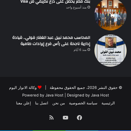
بنك مصر يحصل على درع تكريمي من Visa
منذ أسبوع واحد
المحاسب محمد نبيل عبد الغفار فولي.. قيادة
إدارية ناجحة على رأس فرع إيرادات طامية
منذ 6 أيام
© حقوق النشر 2026، جميع الحقوق محفوظة |
وكالة الانوار اليوم
Powered by
Java Host
| Designed by
Java Host
الرئيسية
سياسة الخصوصية
من نحن
اتصل بنا
إعلن معنا
فيسبوك
يوتيوب
ملخص