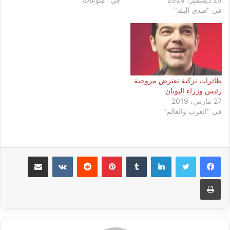
في "صدى البلد"
طائرات تركية تعترض مروحية
رئيس وزراء اليونان
27 مارس، 2019
في "العرب والعالم"
لينكدإن
بينتيريست
مشاركة عبر البريد
طباعة