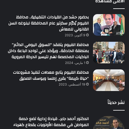
الأعلى مشاهدة
بحضور حشد من القيادات التنفيذية.. محافظ
الفيوم يُكرّم سكرتير عام المحافظة لبلوغه السن
القانوني للمعاش
9 أكتوبر، 2023
محافظ الفيوم يتفقد “السوق اليومي الدائم”
بمنطقة الحادقة.. ويؤكد علي تواجد الباعة داخل
الباكيات المخصصة لهم لتيسير الحركة المرورية
1 مارس، 2024
محافظ الفيوم يتابع معدلات تنفيذ مشروعات
“حياة كريمة” بقرى إطسا ويوسف الصديق
19 أغسطس، 2023
نشر حديثاً
الدكتور أحمد جابر.. قيادة إدارية تضع خدمة
المواطن في مقدمة الأولويات بقطاع كهرباء