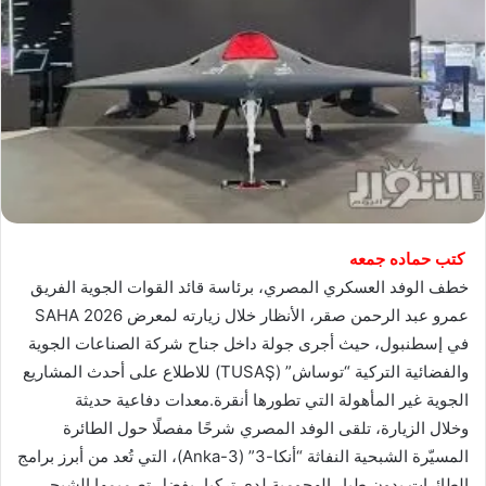
كتب حماده جمعه
خطف الوفد العسكري المصري، برئاسة قائد القوات الجوية الفريق
عمرو عبد الرحمن صقر، الأنظار خلال زيارته لمعرض SAHA 2026
في إسطنبول، حيث أجرى جولة داخل جناح شركة الصناعات الجوية
والفضائية التركية “توساش” (TUSAŞ) للاطلاع على أحدث المشاريع
الجوية غير المأهولة التي تطورها أنقرة.معدات دفاعية حديثة
وخلال الزيارة، تلقى الوفد المصري شرحًا مفصلًا حول الطائرة
المسيّرة الشبحية النفاثة “أنكا-3” (Anka-3)، التي تُعد من أبرز برامج
الطائرات بدون طيار الهجومية لدى تركيا، بفضل تصميمها الشبحي