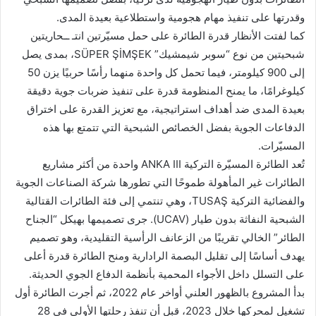
وقدرتها على تنفيذ مهام هجومية واستطلاعية بعيدة المدى.
كما لفتت الأنظار قدرة الطائرة على حمل مسيّرتين انتـ ــحاريتين
شبحيتين من نوع “سوبر شيمشيك” SÜPER ŞİMŞEK، بمدى يصل
إلى 900 كيلومتر، فيما تحمل كل واحدة منهما رأسًا حربيًا يزن 50
كيلوغرامًا، ما يمنح المنظومة قدرة على تنفيذ ضربات جوية دقيقة
بعيدة المدى ضد أهداف استراتيجية، مع تعزيز القدرة على اختراق
الدفاعات الجوية بفضل الخصائص الشبحية التي تتمتع بها هذه
المسيّرات.
تُعد الطائرة المسيّرة التركية ANKA III واحدة من أكثر مشاريع
الطائرات غير المأهولة طموحًا التي تطورها شركة الصناعات الجوية
والفضائية التركية TUSAŞ، وهي تنتمي إلى فئة الطائرات القتالية
الشبحية النفاثة بدون طيار (UCAV). جرى تصميمها بهيكل “الجناح
الطائر” الخالي تقريبًا من الزعانف الرأسية التقليدية، وهو تصميم
يهدف أساسًا إلى تقليل البصمة الرادارية ومنح الطائرة قدرة أعلى
على التسلل داخل الأجواء المحمية بأنظمة الدفاع الجوي الحديثة.
بدأ المشروع بالظهور العلني أواخر عام 2022، ثم أجرت الطائرة أول
تشغيل لمحركها خلال 2023، قبل أن تنفذ رحلتها الأولى في 28