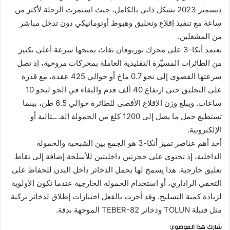
ديسمبر 2023 بشكل ذاتي بالكامل، حيث استمرت الرحلة لأكثر من
ساعة مع تنفيذ إقلاع وتحليق وهبوط أوتوماتيكي دون تدخل مباشر
من المشغلين.
تعتمد أنكا-3 على محرك توربوفان نفاث يمنحها سرعة أعلى بكثير
من الطائرات المسيّرة التقليدية العاملة بمحركات مروحية، إذ تصل
سرعتها القصوى إلى نحو 0.7 ماخ أو حوالي 425 عقدة، مع قدرة
على التحليق حتى ارتفاع 40 ألف قدم والبقاء في الجو لنحو 10
ساعات. ويبلغ وزن الإقلاع الأقصى للطائرة حوالي 6.5 طن، بينما
تستطيع حمل ما يصل إلى 1200 كلغ من الحمولة القـ ــتالية أو
الإلكترونية.
أحد أهم عناصر تميز أنكا-3 هو الجمع بين الشبحية والحمولة
الداخلية، إذ تحتوي على حجرتين داخليتين للأسلحة إضافة إلى نقاط
تعليق خارجية. هذا يسمح لها بحمل الذخائر داخل البدن للحفاظ على
التخفي الراداري، أو استخدام الحمولة الخارجية عندما تكون الأولوية
لزيادة كمية التسليح. وقد أجرت بالفعل اختبارات إطلاق لذخائر تركية
مثل قنبلة TOLUN وذخائر TEBER-82 الموجهة بدقة.
شارك هذا الموضوع: