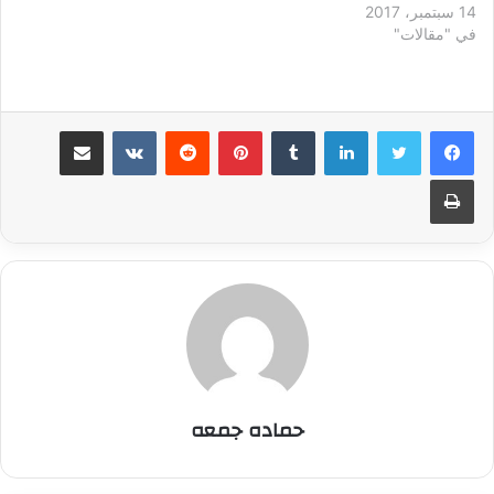
14 سبتمبر، 2017
وعندما تقدّم العمر بالساحر،
في "مقالات"
طلب من الملك أن يبعث له
غلاما يعلّمه السحر ليحلّ محله
بعد موته، فاختير هذا الغلام
وأُرسل للساحر. فكان الغلام
يذهب للساحر…
لينكدإن
بينتيريست
مشاركة عبر البريد
طباعة
حماده جمعه