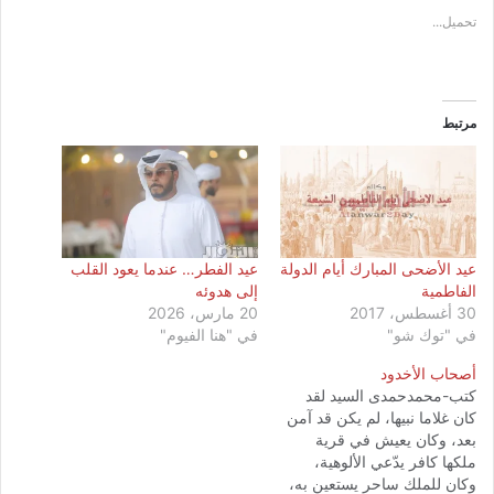
تحميل...
مرتبط
عيد الأضحى المبارك أيام الدولة
عيد الفطر… عندما يعود القلب
الفاطمية
إلى هدوئه
30 أغسطس، 2017
20 مارس، 2026
في "توك شو"
في "هنا الفيوم"
أصحاب الأخدود
كتب-محمدحمدى السيد لقد
كان غلاما نبيها، لم يكن قد آمن
بعد، وكان يعيش في قرية
ملكها كافر يدّعي الألوهية،
وكان للملك ساحر يستعين به،