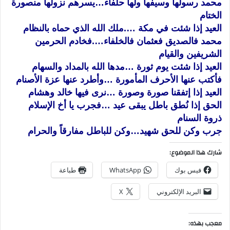
محمد رسولها وسيفها ولها حلفاء…يسرهم نزولها منصورة
الختام
العيد إذا شئت في مكة ….ملك الله الذي حماه بالنظام
محمد فالصديق فعثمان فالخلفاء….فخادم الحرمين
الشريفين والقيام
العيد إذا شئت يوم ثورة …مدها الله بالمداد والسهام
فأكتب عنها الأحرف المأمورة …وأطرد عنها عزة الأصنام
العيد إذا إتفقنا صورة وصورة …نرى فيها خالد وهشام
الحق إذا نُطق باطل يبقى عيد …فجرب يا أخ الإسلام
ذروة السنام
جرب وكن للحق شهيد…وكن للباطل مفارقاً والحرام
شارك هذا الموضوع:
فيس بوك
WhatsApp
طباعة
البريد الإلكتروني
X
معجب بهذه: