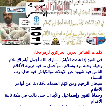
كلمات الشاعر العربي الجزائري لزهر دخان
في العيدِ إذا شئتَ الأيامُ ….بارك الله أجمل أيام الإسلام
رحيله وحله برد وسلام …وأجمل ما فيه ترويه الأقلام
الناس فيه شهود عن الإبتلاء…والكباش فيه هدايا رب
السماء
سبحان الرحيم ومن فَهّمَ السماء…فَعَادتْ عَن أوامرَ
الأحلامِ
وحمانا القوي وإسماعيل والأبناء…حتى دالت في مكة ثابتة
الأقدام