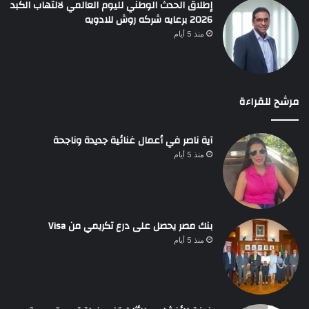
إطلاق الحدث الوطني لليوم العالمي لالتهاب الكبد
2026 برعايه شركه روش للادويه
منذ 5 أيام
مرشح للقراءة
آية ناصر في أعمال غنائية جديدة وناجحة
منذ 5 أيام
بنك مصر يحصل على درع تكريمي من Visa
منذ 5 أيام