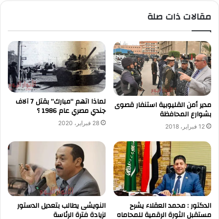
مقالات ذات صلة
لماذا اتهم “مبارك” بقتل 7 آلاف
مدير أمن القليوبية استنفار قصوى
جندي مصري عام 1986 ؟
بشوارع المحافظة
28 فبراير، 2020
12 فبراير، 2018
الدكتور : محمد العقلاء يشرح
النويشى يطالب بتعديل الدستور
مستقبل الثورة الرقمية للمحاماه
لزيادة فترة الرئاسة