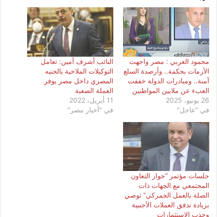
محمود العربي : مصر واجهت
النائب أشرف أمين: تعامل
الأزمات بحكمة.. وأرصدة السلع
التوكيلات الملاحية بالجنيه
آمنة.. ومبادرات الدولة خففت
المصري داخل مصر يوفر
العبء عن ملايين المواطنين
العملة الصعبة
26 يونيو، 2025
11 أبريل، 2022
في "عاجل"
في "أخبار مصر"
جلسات مؤتمر “حوار التعاون
المجتمعي مع الجهات ذات
الصلة بالعمل الجمركي” توصي
بزيادة تدفق العملات الأجنبية
وجذب الاستثمارات