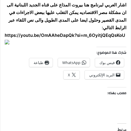
اشار العربي لبرنامج هنا بيروت المذاع على قناه الجديد اللبنانية الى
ان مشكلة مصر الاقتصاديه يمكن التغلب عليها ببعض الاجراءات في
المدى القصير وحلول ايضا على المدى الطويل والى نص اللقاء عبر
الرابط التالي:
https://youtu.be/OmAAheDapQk?si=m_6OyitjQEqQsKoU
شارك هذا الموضوع:
فيس بوك
WhatsApp
طباعة
البريد الإلكتروني
X
معجب بهذه:
مرتبط