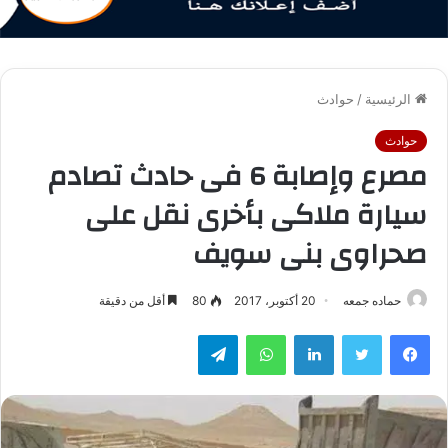
الرئيسية
/
حوادث
حوادث
مصرع وإصابة 6 فى حادث تصادم
سيارة ملاكى بأخرى نقل على
صحراوى بنى سويف
حماده جمعه
20 أكتوبر، 2017
80
أقل من دقيقة
فيسبوك
تويتر
لينكدإن
واتساب
تيلقرام