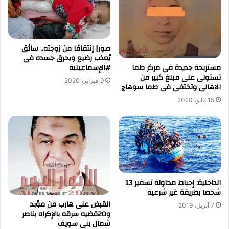
صور| إنتقامًا من زوجته.. سائق
يُعذب رضيع ويحرق جسده في
مستريحة جديدة فى مركز طما
#الإسماعيلية
تستولى على مبلغ كبير من
9 فبراير، 2020
الاهالى وتختفى فى طما سوهاج
15 مايو، 2020
الداخلية: إحباط محاولة تسفير 13
شخصا بطريقة غير شرعية
القبض على هارب من مؤبد
7 أبريل، 2019
و20قضيه سرقه بالإكراه بناصر
شمال بنى سويف