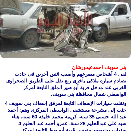
بنى سويف احمدعيدورشان
لقى 4 أشخاص مصرعهم وأصيب اثنين آخرين فى حادث
تصادم سيارة ملاكى بأخرى ربع نقل على الطريق الصحراوى
الغربى عند مدخل قرية أبو صير الملق التابعة لمركز
الواسطى شمال محافظة بنى سويف.
ونقلت سيارات الإسعاف التابعة لمرفق إسعاف بنى سويف 4
جثث إلى مشرحة مستشفى الواسطى المركزى وهم: أحمد
عبد الله حسنى 35 سنة، كريمة محمد خليفه 60 سنة، هناء
سيد على عبدالحليم 28 سنة، عمرو أحمد عبد الحليم 4
سنوات وجميعه
م مقيمين قرية أبو ويط التابعة لمركز