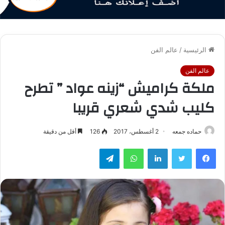
الرئيسية
/
عالم الفن
عالم الفن
ملكة كراميش “زينه عواد ” تطرح
كليب شدي شعري قريبا
حماده جمعه
2 أغسطس، 2017
126
أقل من دقيقة
فيسبوك
تويتر
لينكدإن
واتساب
تيلقرام