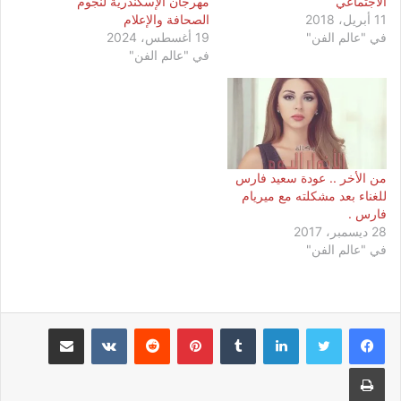
الاجتماعي
مهرجان الإسكندرية لنجوم
11 أبريل، 2018
الصحافة والإعلام
في "عالم الفن"
19 أغسطس، 2024
في "عالم الفن"
من الأخر .. عودة سعيد فارس
للغناء بعد مشكلته مع ميريام
فارس .
28 ديسمبر، 2017
في "عالم الفن"
لينكدإن
بينتيريست
مشاركة عبر البريد
طباعة