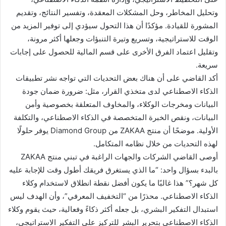
وتحليل المخاطر، وحل المشكلات المعقدة، وتفسير النتائج، وتقديم
المشورة للقيادة. مؤكدًا أن هذا التحول سيؤدي إلى توفير المزيد من
الوقت للاستراتيجية، وتسريع وتيرة التنبؤات وجعلها أكثر مرونة،
وتقليل اعتماد الفرق الأخرى على قسم المالية للحصول على إجابات
سريعة.
أكد القاضي على أن هناك بعض التحديات التي تواجه نشر تطبيقات
الذكاء الاصطناعي لدى متخذي القرار، مثل: ضرورة ضمان جودة
البيانات ومخرجات الوكلاء، والمخاوف المتعلقة بخصوصية وأمن
البيانات، ونقص الخبرة المتخصصة في الذكاء الاصطناعي، والتكلفة
الأولية. موضحًا أن منتج ZAKAA من Diamond Group يوفر حلولًا
لهذه التحديات من خلال نظامه المتكامل.
أوصى القاضي الشركات والجهات الراغبة في تبني منتج ZAKAA
بالبدء بسؤال واحد: “ما الذي يستغرق فريقك أطول وقت للإجابة عليه
كل شهر؟” هذا غالبًا ما يكون أفضل نقطة انطلاق لاستخدام وكلاء
الذكاء الاصطناعي. محذرًا من “التخفيف المعرفي”، وأن الهدف ليس
استبدال التفكير البشري، بل جعله أكثر ذكاءً وفعالية، حيث يقوم وكلاء
الذكاء الاصطناعي بتحرير البشر للتركيز على التفكير الاستراتيجي،