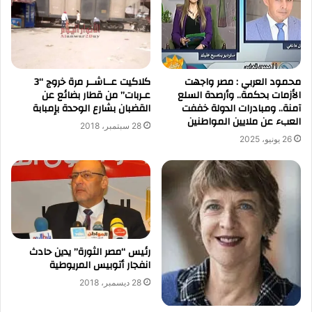
محمود العربي : مصر واجهت
كلاكيت عــاشــر مرة خروج “3
الأزمات بحكمة.. وأرصدة السلع
عـربات” من قطار بضائع عن
آمنة.. ومبادرات الدولة خففت
القضبان بشارع الوحدة بإمبابة
العبء عن ملايين المواطنين
28 سبتمبر، 2018
26 يونيو، 2025
رئيس “مصر الثورة” يدين حادث
انفجار أتوبيس المريوطية
28 ديسمبر، 2018