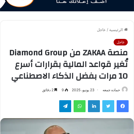
الرئيسية
/
عاجل
عاجل
منصة ZAKAA من Diamond Group
تُغير قواعد المالية بقرارات أسرع
10 مرات بفضل الذكاء الاصطناعي
حماده جمعه
23 يونيو، 2025
9
2 دقائق
فيسبوك
تويتر
لينكدإن
واتساب
تيلقرام