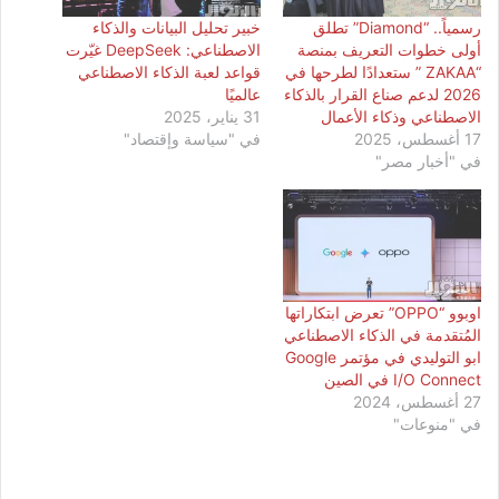
رسمياً.. “Diamond” تطلق
خبير تحليل البيانات والذكاء
أولى خطوات التعريف بمنصة
الاصطناعي: DeepSeek غيّرت
“ZAKAA ” ستعدادًا لطرحها في
قواعد لعبة الذكاء الاصطناعي
2026 لدعم صناع القرار بالذكاء
عالميًا
الاصطناعي وذكاء الأعمال
31 يناير، 2025
17 أغسطس، 2025
في "سياسة وإقتصاد"
في "أخبار مصر"
اوبوو “OPPO” تعرض ابتكاراتها
المُتقدمة في الذكاء الاصطناعي
ابو التوليدي في مؤتمر Google
I/O Connect في الصين
27 أغسطس، 2024
في "منوعات"