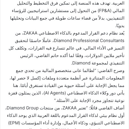
العربية. تهدف هذه المنصة إلى تمكين فرق التخطيط والتحليل
المالي (FP&A) من التحول إلى مستشارين استراتيجيين للرؤساء
التنفيذيين، بدلاً من قضاء ساعات طويلة في جمع البيانات وتحليلها
يدويًا.
يُعد نظام دعم القرار المدعوم بالذكاء الاصطناعي ZAKAA، من
Diamond Professional Consultants، عاملًا حاسمًا لتحقيق
التميز في الأداء المالي، في عالم تتسارع فيه القرارات، وتكلف كل
تأخير ملايين الدولارات، وفقًا لما أكده حاتم القاضي، الرئيس
التنفيذي لمجموعة Diamond.
وصرح القاضي: “لطالما عانى متخصصو المالية من تحدي جمع
المعلومات المتناثرة عبر أنظمة متعددة وملفات إكسل لا حصر لها،
مما يجعل الإجابة على أسئلة حيوية من القيادة تستغرق أيامًا. هنا
يأتي دور وكلاء الذكاء الاصطناعي (AI Agents)، الذين يمثلون قفزة
نوعية تتجاوز مجرد الإجابة على الأسئلة.”
أضاف القاضي قائلًا: “تعتبر ZAKAA، من منتجات Diamond Group،
أول نظام بيئي لذكاء القرار المدعوم باللغة العربية الذي يوحد الذكاء
الاصطناعي التنبؤي، وذكاء الأعمال، وإدارة أداء المؤسسات (EPM)