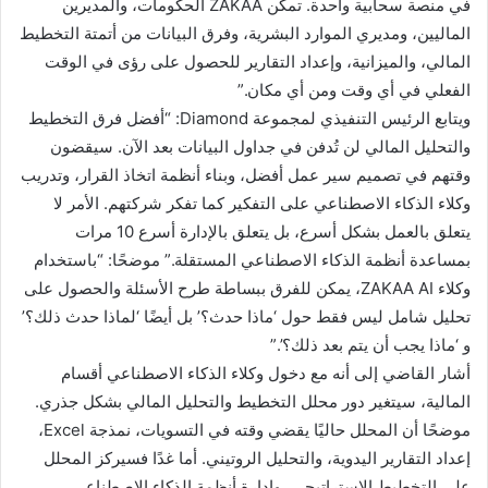
في منصة سحابية واحدة. تمكن ZAKAA الحكومات، والمديرين
الماليين، ومديري الموارد البشرية، وفرق البيانات من أتمتة التخطيط
المالي، والميزانية، وإعداد التقارير للحصول على رؤى في الوقت
الفعلي في أي وقت ومن أي مكان.”
ويتابع الرئيس التنفيذي لمجموعة Diamond: “أفضل فرق التخطيط
والتحليل المالي لن تُدفن في جداول البيانات بعد الآن. سيقضون
وقتهم في تصميم سير عمل أفضل، وبناء أنظمة اتخاذ القرار، وتدريب
وكلاء الذكاء الاصطناعي على التفكير كما تفكر شركتهم. الأمر لا
يتعلق بالعمل بشكل أسرع، بل يتعلق بالإدارة أسرع 10 مرات
بمساعدة أنظمة الذكاء الاصطناعي المستقلة.” موضحًا: “باستخدام
وكلاء ZAKAA AI، يمكن للفرق ببساطة طرح الأسئلة والحصول على
تحليل شامل ليس فقط حول ‘ماذا حدث؟’ بل أيضًا ‘لماذا حدث ذلك؟’
و ‘ماذا يجب أن يتم بعد ذلك؟’.”
أشار القاضي إلى أنه مع دخول وكلاء الذكاء الاصطناعي أقسام
المالية، سيتغير دور محلل التخطيط والتحليل المالي بشكل جذري.
موضحًا أن المحلل حاليًا يقضي وقته في التسويات، نمذجة Excel،
إعداد التقارير اليدوية، والتحليل الروتيني. أما غدًا فسيركز المحلل
على التخطيط الاستراتيجي، وإدارة أنظمة الذكاء الاصطناعي،