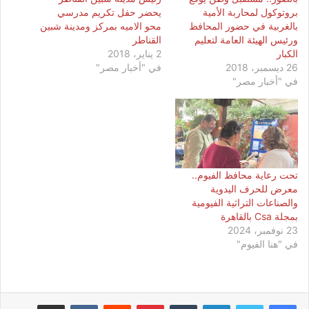
بروتوكول لمحاربة الأمية
يحضر حفل تكريم مدرسي
بالغربية في حضور المحافظ
محو الاميه بمركز ومدينة شبين
ورئيس الهيئة العامة لتعليم
القناطر
الكبار
2 يناير، 2018
26 ديسمبر، 2018
في "أخبار مصر"
في "أخبار مصر"
تحت رعاية محافظ الفيوم..
معرض للحرف اليدوية
والصناعات التراثية الفيومية
بمجلة Csa بالقاهرة
23 نوفمبر، 2024
في "هنا الفيوم"
لينكدإن
بينتيريست
مشاركة عبر البريد