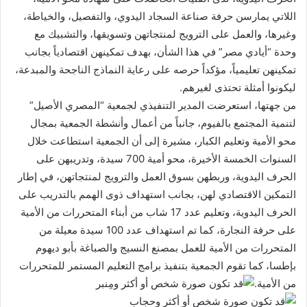
اللاتي يمارسن حرفة صناعة السجاد اليدوي، والتفصيل، والخياطة،
وغيرها، والعمل على الترويج لمنتجاتهن وتسويقها، والتشبيك مع
وحدة “أيادي مصر” في هذا الشأن، بهدف تمكينهن اقتصادياً بجانب
تمكينهن تعليمياً، مؤكداً حرصه على رعاية النماذج الناجحة والمبدعة،
ليكونوا أمثلة تحتذى لغيرهم.
من جهتها، استعرضت المدير التنفيذي لجمعية “المصري الأصيل”
لتنمية المجتمع بالفيوم، جانباً من أعمال وأنشطة الجمعية بمجال
محو الأمية وتعليم الكبار، مشيرة إلى أن الجمعية استطاعت خلال
السنوات الخمسة الأخيرة، محو أمية 700 سيدة، وتدريبهن على
الحرف اليدوية، وربطهن بسوق العمل والترويج لمنتجاتهن، في إطار
التمكين الاقتصادي لهن، بجانب استهداف ذوى الهمم بالتدريب على
الحرف اليدوية، وتعليم عدد 17 شاب من أبناء المتحررات من الأمية
على حرفة النجارة، كما تم استهداف عدد 100 سيدة معيلة من
المتحررات من الأمية للعمل بمصنع النسيج والصباغة بأبو ديهوم
بإطسا، كما تقوم الجمعية بتنفيذ برامج التعليم المستمر للمتحررات
من الأمية.