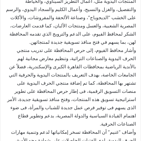
المنتجات اليدوية مثل، أعمال التطريز السيناوي، والخياطة
والتفصيل، والغزل والنسيج، وأعمال الكليم والسجاد اليدوي، والرسم
على الخشب “الديجوباج”، وصناعة الألحفة والمفروشات، والأكلات
المصرية الشعبية، والعسل ومنتجات الألبان، كما قدمت العارضات،
الشكر لمحافظ الفيوم، على الدعم والترويج الذي تقدمه المحافظة
لهن، بما يسهم في فتح منافذ تسويقية جديدة لمنتجاتهن.
وأشار محافظ الفيوم، إلى حرص المحافظة على تدريب منتجي
الحرف اليدوية والصناعات التراثية، وتنظيم معارض مجانية لهم
بالأندية الرياضية بمحافظات القاهرة الكبرى والإسكندرية، فضلاً عن
الجامعات الخاصة، بهدف التعريف بالمنتجات اليدوية والحرفية التي
تشتهر بها المحافظة، كما تم إضافة منتجي الحرف اليدوية على
منصات التسويق الرقمية، فى إطار حرص المحافظة على تطوير
استراتيجية تسويق هذه المنتجات، وفتح منافذ تسويقية جديدة، الأمر
الذى يسهم فى توفير فرص عمل جديدة للشباب والمرأة، فى ضوء
اهتمام القيادة السياسية والدولة المصرية، بدعم وتطوير قطاع
الصناعات الحرفية.
وأضاف “غنيم” أن المحافظة تسخر إمكانياتها لدعم وتنمية مهارات
الحرف اليدوية، لدى الفتيات الحاصلات على شهادة محو الأمية،