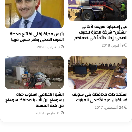
فى إستجابة سريعة لآهالى
“بشتيل” شركة الجيزة للصرف
رئيس مدينة زفتى افتتاح محطة
الصحى: إحنا دائماً فى خدمتكم
الصرف الصحى بكفر حسين قريبا
9 أكتوبر، 2018
3 فبراير، 2020
استعدادات محافظة بنى سويف
الشو الاعلامي اسلوب حياه
لاستقبال عيد الأضحى المبارك
بسوهاج اين انت يا محافظ سوهاج
من هذة المسنة
24 أغسطس، 2017
31 مارس، 2019