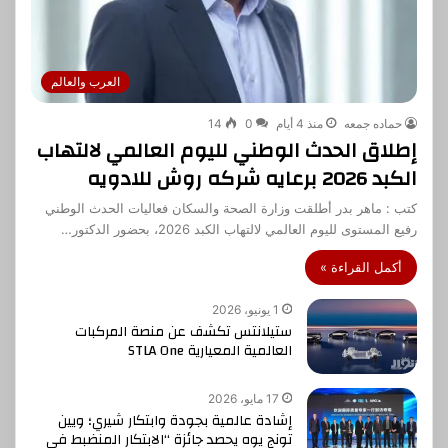
العرب والعالم
حماده جمعه
منذ 4 أيام
0
14
إطلاق الحدث الوطني لليوم العالمي لالتهاب
الكبد 2026 برعايه شركه روش للادويه
كتب : ماهر بدر أطلقت وزارة الصحة والسكان فعاليات الحدث الوطني
رفيع المستوى لليوم العالمي لالتهاب الكبد 2026، بحضور الدكتور…
أكمل القراءة »
1 يونيو، 2026
ستيلانتس تكشف عن منصة المركبات
العالمية المعيارية STLA One
17 مايو، 2026
إشادة عالمية بجودة وابتكار شيري؛ ويين
تونج يوه يحصد جائزة “الابتكار المنضبط في