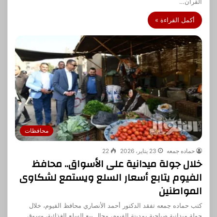
القرآن…
أكمل القراءة »
محافظات
حماده جمعه
23 يناير، 2026
22
خلال جولة ميدانية على الأسواق.. محافظ
الفيوم يتابع أسعار السلع ويستمع لشكاوى
المواطنين
كتب حماده جمعه تفقد الدكتور أحمد الأنصاري محافظ الفيوم، خلال
جولة ميدانية صباحية بمدينة الفيوم، محال بيع السلع الغذائية، وسوق…