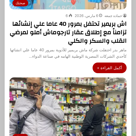
صحتك
حماده جمعه
6 مارس، 2026
6
اش بريمير تحتفل بمرور 40 عاما علي إنشائها
تزامناً مع إطلاق عقار تارجوماش أملو لمرضي
القلب والسكر والكلي
ماهر بدر احتفلت شركة ماش بريمير للأدوية بمرور 40 عاما علي انشائها
كأحدي الشركات المصرية الوطنية الهامه في صناعة الدواء…
أكمل القراءة »