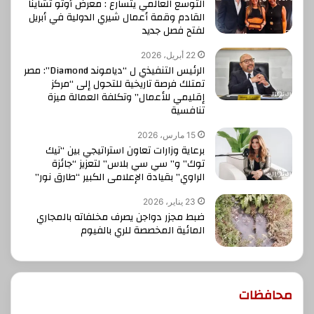
التوسع العالمي يتسارع : معرض أوتو تشاينا
القادم وقمة أعمال شيري الدولية في أبريل
لفتح فصل جديد
22 أبريل، 2026
الرئيس التنفيذي ل “دياموند Diamond”: مصر
تمتلك فرصة تاريخية للتحول إلى “مركز
إقليمي للأعمال” وتكلفة العمالة ميزة
تنافسية
15 مارس، 2026
برعاية وزارات تعاون استراتيجي بين “تيك
توك” و” سي سي بلاس” لتعزيز “جائزة
الراوي” بقيادة الإعلامى الكبير “طارق نور”
23 يناير، 2026
ضبط مجزر دواجن يصرف مخلفاته بالمجاري
المائية المخصصة للري بالفيوم
محافظات