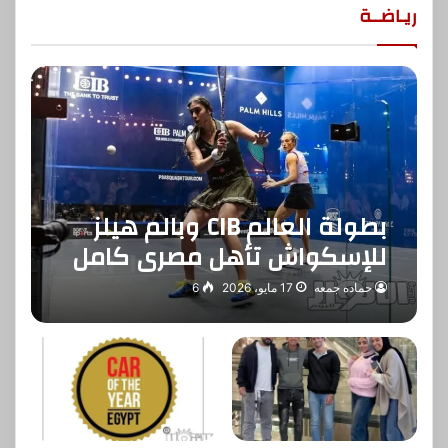
ريـاضــة
بطولة العالم CIB وبالم هيلز
للإسكواش تأهل مصري كامل
إلى نهائي البطولة بعد حسم
حماده جمعه
17 مايو، 2026
6
نصف النهائي