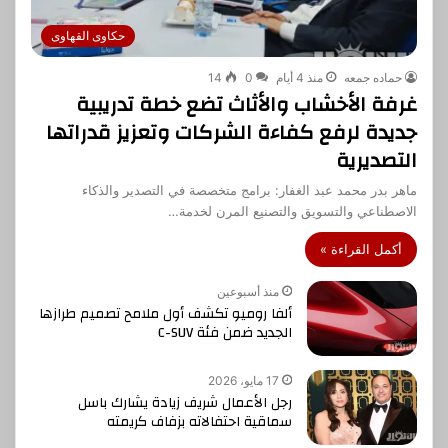
حكاوى القهاوى
حماده جمعه
منذ 4 أيام
0
14
غرفة الأخشاب والأثاث تضع خطة تدريبية
جديدة لرفع كفاءة الشركات وتعزيز قدراتها
التصديرية
ماهر بدر محمد عبد الغفار: برامج متخصصة في التصدير والذكاء
الاصطناعي والتسويق والتصنيع المرن لخدمة…
أكمل القراءة »
منذ أسبوعين
ألفا روميو تكشف أول ملامح تصميم طرازها
الجديد ضمن فئة C-SUV
17 مايو، 2026
رجل الأعمال شريف زيادة يشارك باسل
سماقية احتفالاته بزفاف كريمته