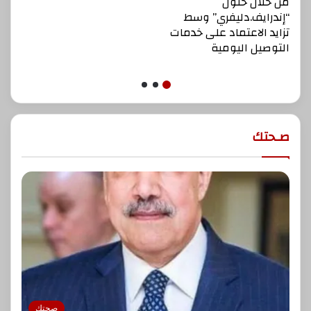
من خلال حلول
ت
“إندرايف.دليفري” وسط
ا
تزايد الاعتماد على خدمات
ا
التوصيل اليومية
صـحتك
صحتك