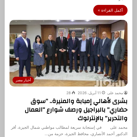
أكمل القراءة »
أخبار مصر
محمد على
11 أبريل، 2026
28
بشرى لأهالي إمبابة والمنيرة.. “سوق
حضاري” بالبراجيل ورصف شوارع “العمال
والتحرير” بالإنترلوك
محمد على في إستجابة سريعة لمطالب مواطني شمال الجيزة، أقر
الدكتور أحمد الأنصاري، محافظ الجيزة، حزمة من…