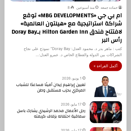
حماده جمعه
منذ أسبوعين
8
ام بي جي «MBG DEVELOPMENTS» توقع
شراكة استراتيجية مع «هيلتون العالمية»
لافتتاح فندق Hilton Garden Inn بـDoray Bay
رأس البر
كتب : ماهر بدر د. محمود العدل: Doray Bay” نموذج على نجاح
الشراكات بين الدولة والقطاع الخاص د. عمرو العدل:…
أكمل القراءة »
1 يونيو، 2026
تعيين إبراهيم زيدان أمينًا مساعدًا للشباب
المركزي بحزب مستقبل وطن
17 مايو، 2026
رجل الأعمال محمد الرشيدي يشارك باسل
سماقية احتفاله بزفاف كريمته
17 مايو، 2026