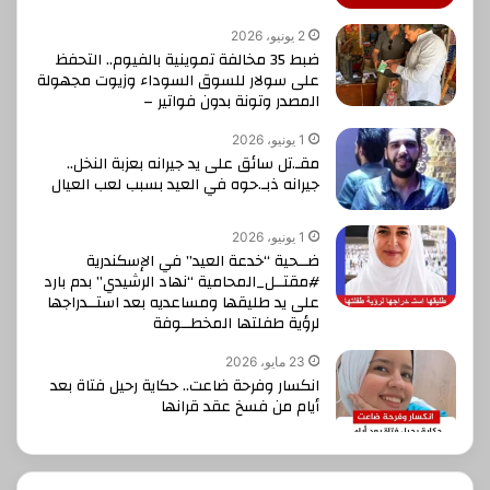
2 يونيو، 2026
ضبط 35 مخالفة تموينية بالفيوم.. التحفظ
على سولار للسوق السوداء وزيوت مجهولة
المصدر وتونة بدون فواتير –
1 يونيو، 2026
مقـ.تل سائق على يد جيرانه بعزبة النخل..
جيرانه ذبـ.حوه في العيد بسبب لعب العيال
1 يونيو، 2026
ضــحية “خدعة العيد” في الإسكندرية
#مقتــل_المحامية “نهاد الرشيدي” بدم بارد
على يد طليقها ومساعديه بعد استــدراجها
لرؤية طفلتها المخطــوفة
23 مايو، 2026
انكسار وفرحة ضاعت.. حكاية رحيل فتاة بعد
أيام من فسخ عقد قرانها