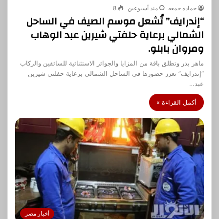
حماده جمعه
منذ أسبوعين
8
“إندرايف” تُشعل موسم الصيف في الساحل
الشمالي برعاية حلفتي شيرين عبد الوهاب
ومروان بابلو.
ماهر بدر وتطلق باقة من المزايا والجوائز الاستثنائية للسائقين والركاب
“إندرايف” تعزز حضورها في الساحل الشمالي برعاية حفلتي شيرين
عبد…
أكمل القراءة »
أخبار مصر