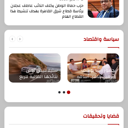
حزب حماة الوطن يكلف النائب عاطف عجلان
برئاسة قطاع شرق القاهرة بهدف تنشيط هذا
القطاع الهام
سياسة واقتصاد
بحضور رانيا يوسف
ستيلانتيس تعلن
ونرمين ماهر.. أسامه
نتائجها المالية للربع
الصبحي يفتتح أول فروع
الأول من عام 2026
“رغيف وقهوة”
بالمهندسين
قضايا وتحقيقات