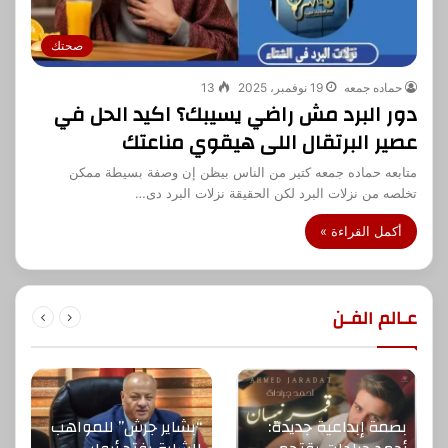
صحتك
حماده جمعه
19 نوفمبر، 2025
13
دور البرد مش راضي يسيبك؟ اكيد الحل في
عصير البرتقال اللى هيقوي مناعتك
متابعه حماده جمعه كتير من الناس بيظن إن وصفة بسيطة ممكن
تخلصه من نزلات البرد لكن الحقيقة نزلات البرد دى…
أكمل القراءة »
عـالم الفـن
بصمة إبداعية جديدة:
“بشاير جرش” للمواهب