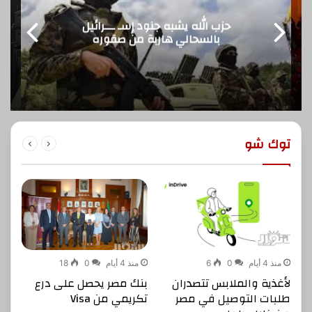
ألفا روميو ترعى بطولة Premier Padel
في نيو جيزة… شغف الأداء يلتقي بروح
المنافسة العالمية
توك شو
منذ 4 أيام
0
6
منذ 4 أيام
0
18
لأغذية والملابس تتصدران
بنك مصر يحصل على درع
طلبات التوصيل في مصر
تكريمي من Visa
إ