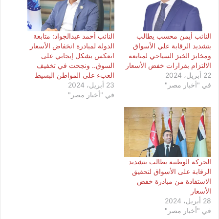
النائب أيمن محسب يطالب
النائب أحمد عبدالجواد: متابعة
بتشديد الرقابة علي الأسواق
الدولة لمبادرة انخفاض الأسعار
ومخابز الخبز السياحي لمتابعة
انعكس بشكل إيجابي على
الالتزام بقرارات خفض الأسعار
السوق.. ونجحت في تخفيف
22 أبريل، 2024
العبء على المواطن البسيط
في "أخبار مصر"
23 أبريل، 2024
في "أخبار مصر"
الحركة الوطنية يطالب بتشديد
الرقابة على الأسواق لتحقيق
الاستفادة من مبادرة خفض
الأسعار
28 أبريل، 2024
في "أخبار مصر"