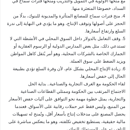
مع منحها الأولوية في التمويل والتدريب ومنحها فترات سماح في
السداد، خصوصًا المتعثرة منها.
4. منح فترات سماح للمصانع المتأثرة والمديونة للبنوك، بدلًا من
الحجز على أصولها وتوقف الإنتاج، وهو ما يؤدي في النهاية إلى ندرة
السلع وارتفاع أسعارها.
5. وقف التعامل بالدولار داخل السوق المحلي في الأنشطة التي لا
تستدعي ذلك، مثل بعض المدارس الدولية أو الرسوم العقارية أو
الجمارك الخاصة بالشركات المحلية، وهو أمر يُثقل كاهل المواطن
ويزيد الضغط على سوق العملة.
6. زيادة الإنتاج المحلي بشكل عام، لأن وفرة السلع تؤدي بطبيعة
الحال إلى خفض أسعارها.
لقاء الحكومة مع الغرف التجارية والصناعية.. بداية الحل
الاجتماع المرتقب بين الحكومة وممثلي القطاعات الصناعية
والتجارية، يمثل خطوة مهمة نحو التوافق على آليات خفض الأسعار
من المنبع، وليس فقط عبر حملات رقابية على الأسواق. فعندما
يحصل المصنع على مدخلات إنتاج بأسعار أقل، وتُمنح له تسهيلات
مالية حقيقية، يستطيع تخفيض تكلفته، وهو ما ينعكس مباشرة على
التاجر، ثم على المستهلك النهائي.