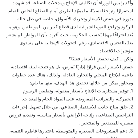
وأكد رئيس الوزراء أن تكاليف الإنتاج ومدخلات الصناعة قد شهدت
استقرارًا وتراجعًا نسبيًا، ما يمهّد الطريق أمام القطاع الخاص للقيام
بدوره في خفض الأسعار وتحريك الأسواق، خاصة في ظل حالة
الركود وتراجع القوة الشرائية لدى قطاع كبير من المواطنين. وهو ما
يُعد اعترافًا مهمًا يُحسب للحكومة، حيث أقرت بأن المواطن لم يشعر
بعدُ بالتحسن الاقتصادي، رغم التحولات الإيجابية على مستوى
مؤشرات الاقتصاد.
ولكن… كيف نخفض الأسعار فعليًا؟
خفض الأسعار ليس قرارًا إداريًا يُفرض، بل هو نتيجة لبيئة اقتصادية
داعمة للإنتاج المحلي والتجارة العادلة. ولذلك، هناك عدة خطوات
ومحاور يمكن من خلالها تحقيق هذا الهدف، منها ما يلي:
1. توفير مستلزمات الإنتاج بأسعار معقولة، وتقليص الرسوم
الجمركية والضرائب المفروضة على المواد الخام والمعدات.
2. خلق مناخ جاذب للاستثمار الصناعي، من خلال تسهيل إجراءات
التراخيص الصناعية، وإتاحة الأراضي بأسعار مناسبة، وتقديم قروض
ميسرة للمصنعين والمنتجين.
3. دعم المشروعات الصغيرة والمتوسطة باعتبارها قاطرة التنمية،