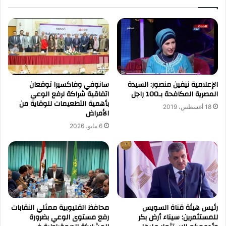
الإعلامية نيفين منصور: السيدة
سانوفي وفاكسيرا توقعان
المصرية المكافحة بـ100 راجل
اتفاقية شراكة لرفع الوعي
بأهمية التطعيمات للوقاية من
18 أغسطس، 2019
الأمراض
6 مايو، 2026
رئيس هيئة قناة السويس
محافظ القليوبية ممثلي النقابات
للمستثمرين: سيناء أرض بكر
رفع مستوى الوعي بضرورة