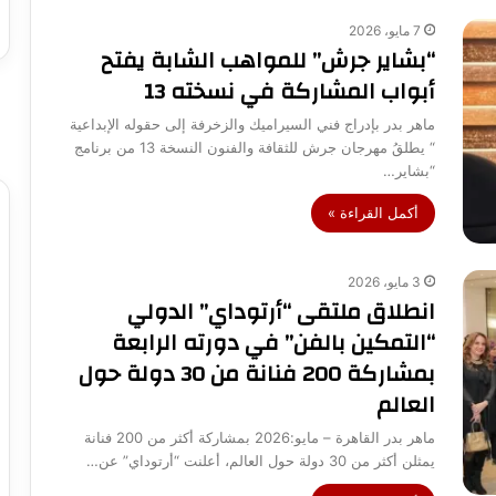
7 مايو، 2026
“بشاير جرش” للمواهب الشابة يفتح
أبواب المشاركة في نسخته 13
ماهر بدر بإدراج فني السيراميك والزخرفة إلى حقوله الإبداعية
“ يطلقُ مهرجان جرش للثقافة والفنون النسخة 13 من برنامج
“بشاير…
أكمل القراءة »
3 مايو، 2026
انطلاق ملتقى “أرتوداي” الدولي
“التمكين بالفن” في دورته الرابعة
بمشاركة 200 فنانة من 30 دولة حول
العالم
ماهر بدر القاهرة – مايو:2026 بمشاركة أكثر من 200 فنانة
يمثلن أكثر من 30 دولة حول العالم، أعلنت “أرتوداي” عن…