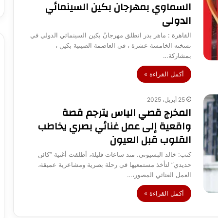
السماوي بمهرجان بكين السينمائي
الدولى
القاهرة : ماهر بدر انطلق مهرجانُ بكين السينمائي الدولي في
نسخته الخامسة عشرة ، فى العاصمة الصينية بكين ،
بمشاركة…
أكمل القراءة »
25 أبريل، 2025
المخرج قصي الياس يترجم قصة
واقعية إلى عمل غنائي بصري يخاطب
القلوب قبل العيون
كتب: خالد البسيوني. منذ ساعات قليلة، أطلقت أغنية “كائن
حديدي” لتأخذ مستمعيها في رحلة بصرية ومشاعرية عميقة،
العمل الغنائي المصور،…
أكمل القراءة »