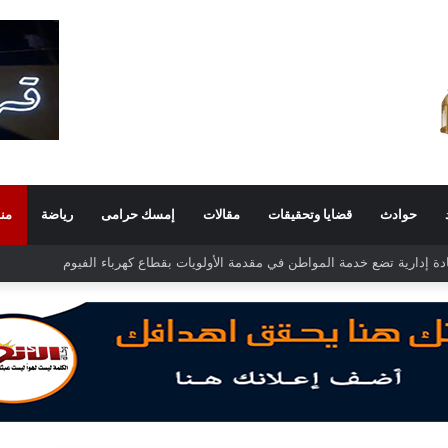
حوادث
قضايا وتحقيقات
مقالات
إمسك حرامى
رياضة
من
 الغفار فولي.. قيادة إدارية ناجحة على رأس فرع إيرادات طامية