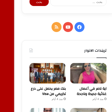
عن:
فيسبوك
يوتيوب
ملخص
الموقع
RSS
تريندات الانوار
آية ناصر في أعمال
بنك مصر يحصل على درع
غنائية جديدة وناجحة
تكريمي من Visa
منذ 4 أيام
منذ 4 أيام