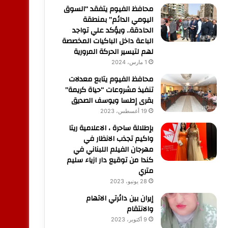
محافظ الفيوم يتفقد “السوق
اليومي الدائم” بمنطقة
الحادقة.. ويؤكد علي تواجد
الباعة داخل الباكيات المخصصة
لهم لتيسير الحركة المرورية
1 مارس، 2024
محافظ الفيوم يتابع معدلات
تنفيذ مشروعات “حياة كريمة”
بقرى إطسا ويوسف الصديق
19 أغسطس، 2023
بإطلالة ساحرة ، الاعلامية ريتا
واكيم تجذب الانظار في
مهرجان الفيلم اللبناني في
كندا من توقيع دار ازياء سليم
متري
28 يونيو، 2023
إيران بين دائرتي الاتهام
والانتقام
9 أكتوبر، 2023