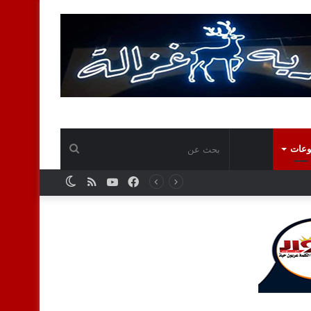
بحث
وعات
فيسبوك
يوتيوب
ملخص
الوضع
عن
الموقع
المظلم
RSS