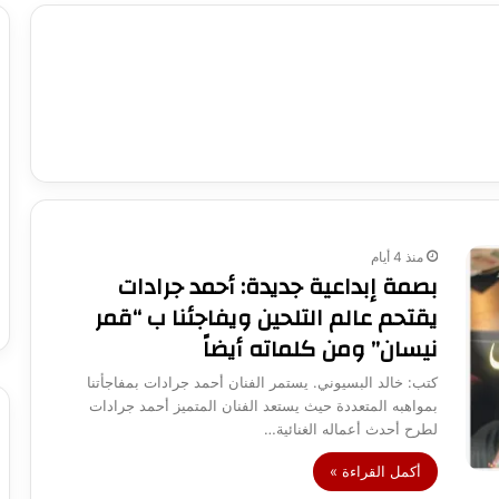
منذ 4 أيام
بصمة إبداعية جديدة: أحمد جرادات
يقتحم عالم التلحين ويفاجئنا ب “قمر
نيسان” ومن كلماته أيضاً
كتب: خالد البسيوني. يستمر الفنان أحمد جرادات بمفاجأتنا
بمواهبه المتعددة حيث يستعد الفنان المتميز أحمد جرادات
لطرح أحدث أعماله الغنائية…
أكمل القراءة »