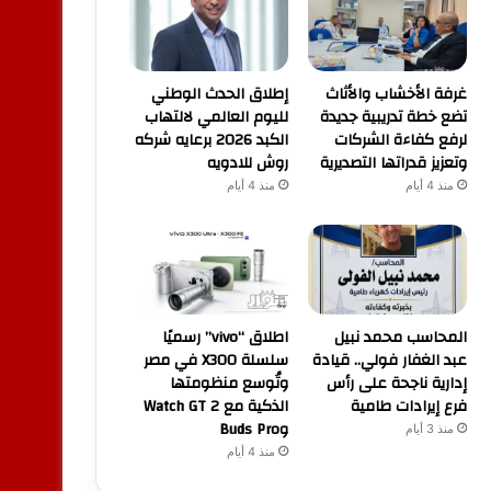
غرفة الأخشاب والأثاث
إطلاق الحدث الوطني
تضع خطة تدريبية جديدة
لليوم العالمي لالتهاب
لرفع كفاءة الشركات
الكبد 2026 برعايه شركه
وتعزيز قدراتها التصديرية
روش للادويه
منذ 4 أيام
منذ 4 أيام
المحاسب محمد نبيل
اطلاق “vivo” رسميًا
عبد الغفار فولي.. قيادة
سلسلة X300 في مصر
إدارية ناجحة على رأس
وتُوسع منظومتها
فرع إيرادات طامية
الذكية مع Watch GT 2
وBuds Pro
منذ 3 أيام
منذ 4 أيام