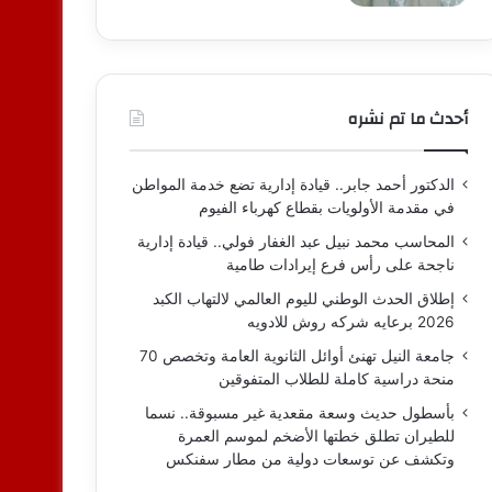
أحدث ما تم نشره
الدكتور أحمد جابر.. قيادة إدارية تضع خدمة المواطن
في مقدمة الأولويات بقطاع كهرباء الفيوم
المحاسب محمد نبيل عبد الغفار فولي.. قيادة إدارية
ناجحة على رأس فرع إيرادات طامية
إطلاق الحدث الوطني لليوم العالمي لالتهاب الكبد
2026 برعايه شركه روش للادويه
جامعة النيل تهنئ أوائل الثانوية العامة وتخصص 70
منحة دراسية كاملة للطلاب المتفوقين
بأسطول حديث وسعة مقعدية غير مسبوقة.. نسما
للطيران تطلق خطتها الأضخم لموسم العمرة
وتكشف عن توسعات دولية من مطار سفنكس