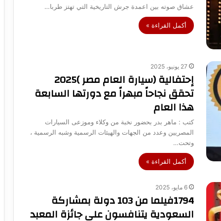
عشاق صوته بين اعمدة جرش التاريخية التي تهتز طربا…
أكمل القراءة »
27 يونيو، 2025
إحتفالية (سيارة العام مصر )2025
تحقق نجاحاً مبهراً مع دورتها السابعة
هذا العام
كتب : ماهر بدر بحضور نخبة من وكلاء وموزعى السيارات
المصريين وعدد من الجهات والهيئات الرسمية وشبه الرسمية ،
وتحت…
أكمل القراءة »
6 مايو، 2025
1794فيلما من 103 دولة بمشاركة
السعودية يتنافسون على جائزة المعبد