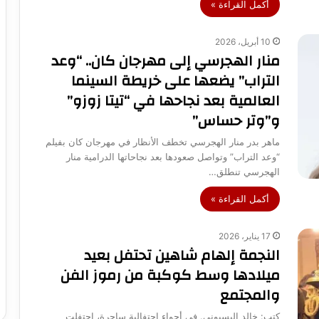
أكمل القراءة »
10 أبريل، 2026
منار الهجرسي إلى مهرجان كان.. “وعد
التراب” يضعها على خريطة السينما
العالمية بعد نجاحها في “تيتا زوزو”
و”وتر حساس”
ماهر بدر منار الهجرسي تخطف الأنظار في مهرجان كان بفيلم
“وعد التراب” وتواصل صعودها بعد نجاحاتها الدرامية منار
الهجرسي تنطلق…
أكمل القراءة »
17 يناير، 2026
النجمة إلهام شاهين تحتفل بعيد
ميلادها وسط كوكبة من رموز الفن
والمجتمع
كتب: خالد البسيوني. في أجواء احتفالية ساحرة، احتفلت