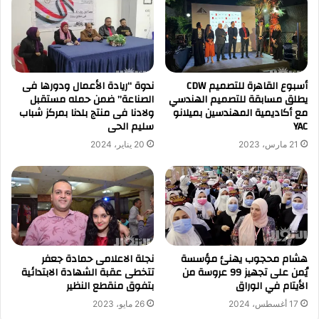
أسبوع القاهرة للتصميم CDW
ندوة “ريادة الأعمال ودورها فى
يطلق مسابقة للتصميم الهندسي
الصناعة” ضمن حمله مستقبل
مع أكاديمية المهندسين بميلانو
ولادنا فى منتج بلدنا بمركز شباب
YAC
سليم الحى
21 مارس، 2023
20 يناير، 2024
هشام محجوب يهنئ مؤسسة
نجلة الاعلامى حمادة جعفر
يُمن على تجهيز 99 عروسة من
تتخطى عقبة الشهادة الابتدائية
الأيتام في الوراق
بتفوق منقطع النظير
17 أغسطس، 2024
26 مايو، 2023