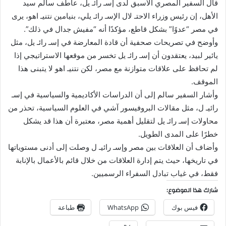
قال السفير المصري الأسبق لدى إسـ رائـ يل، عاطف سالم سيد
الأهل، إن رئيس وزراء الاحتـ لال الإسـ رائـ يلي، بنيامين نتنيـ اهو، يرى
في مصر “عدوًا” بشكل قاطع، مؤكدًا أنه “مفيش جدال في ذلك”.
وأوضح في تصريحات صحفية أن قادة المعارضة في إسـ رائـ يل، مثل
يائير لبيد، يعتقدون أن إسـ رائـ يل تخسر من موقعها الاستراتيجي إذا
لم تحافظ على علاقات متوازنة مع مصر، لكن نتنيـ اهو لا يتبنى هذا
الموقف.
وأشار السفير سالم إلى أن الدراسات الأكاديمية والسياسية في إسـ
رائيـ ل، مثل مقالات البروفيسور آشي في العلوم السياسية، تحذر من
محاولات إسـ رائـ يل لتقليل أهمية مصر، معتبرة أن هذا قد يشكل
خطرًا على المدى الطويل.
وأضاف أن العلاقات بين مصر وإسـ رائيـ ل وصلت إلى أدنى مستوياتها
في تاريخها، حيث يتم إدارة العلاقات من خلال قائم بالأعمال بالإنابة
فقط، في غياب تبادل السفراء الرسميين.
شارك هذا الموضوع:
فيس بوك
WhatsApp
طباعة