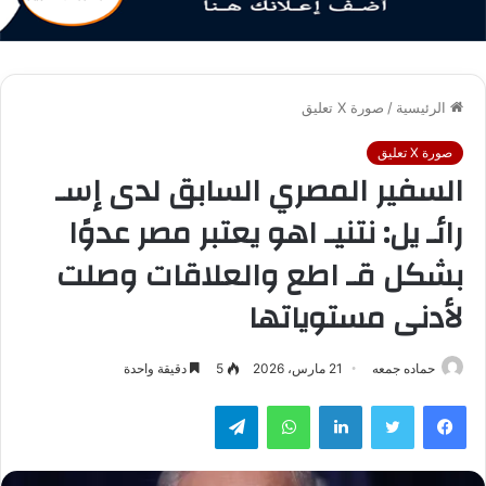
الرئيسية
/
صورة X تعليق
صورة X تعليق
السفير المصري السابق لدى إسـ
رائـ يل: نتنيـ اهو يعتبر مصر عدوًا
بشكل قـ اطع والعلاقات وصلت
لأدنى مستوياتها
حماده جمعه
21 مارس، 2026
5
دقيقة واحدة
فيسبوك
تويتر
لينكدإن
واتساب
تيلقرام