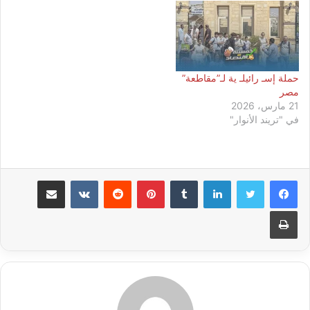
حملة إسـ رائيلـ ية لـ”مقاطعة”
مصر
21 مارس، 2026
في "تريند الأنوار"
لينكدإن
بينتيريست
مشاركة عبر البريد
طباعة