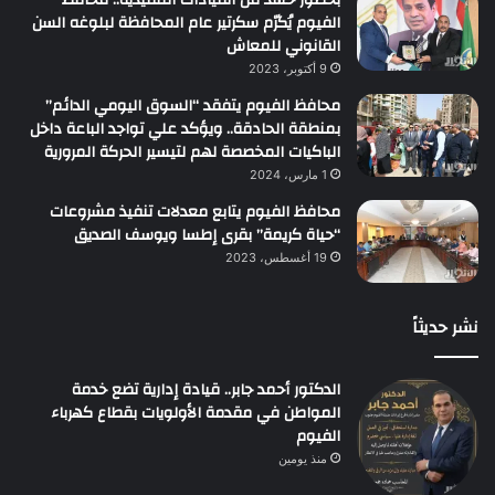
بحضور حشد من القيادات التنفيذية.. محافظ
الفيوم يُكرّم سكرتير عام المحافظة لبلوغه السن
القانوني للمعاش
9 أكتوبر، 2023
محافظ الفيوم يتفقد “السوق اليومي الدائم”
بمنطقة الحادقة.. ويؤكد علي تواجد الباعة داخل
الباكيات المخصصة لهم لتيسير الحركة المرورية
1 مارس، 2024
محافظ الفيوم يتابع معدلات تنفيذ مشروعات
“حياة كريمة” بقرى إطسا ويوسف الصديق
19 أغسطس، 2023
نشر حديثاً
الدكتور أحمد جابر.. قيادة إدارية تضع خدمة
المواطن في مقدمة الأولويات بقطاع كهرباء
الفيوم
منذ يومين