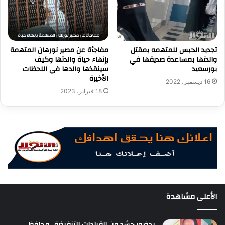
تجديد الحبس للمتهمه بمقتل
مفاجأة عن مصير نورهان المتهمة
والدتها بمساعدة صديقها في
بإنهاء حياة والدتها وكيف
بورسعيد
سينقذها والدها في اللحظات
الأخيرة
16 ديسمبر، 2022
18 فبراير، 2023
الأعلى مشاهدة