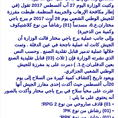
وكتبت الوزارة اليوم 27 أب أغسطس 2017 تقول (في
إطار مكافحة الإرهاب والجريمة المنظمة. ظبطت مفرزة
للجيش الوطني الشعبي يوم 26 أوت 2017 م ببرج باجي
مختار/ن.ع.6، مسدساً (01) رشاشاً من نوع كلاشنيكوف
وكمية من الذخيرة)
وإلى جانب عملية برج باجي مختار قالت الوزارة أن
الجيش كانت ل
ه عملية ناجحة في عين الدفلة . وتمت
خلالها عملية تدمير قنابل تقلدية الصنع . وحسب النص
الذي نشرته الوزارة فإن ( ثلاث (03) قنابل تقليدية الصنع
بعين الدفلى/ن.ع.1. ) دمرت على يد مفرزة للجيش
الوطني الشعبي الجزائري.
ويعود تاريخ إكتشاف كمية كبيرة من السلاح إلى يوم
20أب أغسطس حيث أكدت إحدى مفارز الجيش أنها
عثرت على مخبأ سلاح في برج باجي مختار وأكدت بالصور
أنه يحتوي على ما يلي :
• 01) قاذف صاروخي من نوع RPG 2؛
• (01) رشاش من نوع PK؛
• (01) رشاش من نوع RPK؛