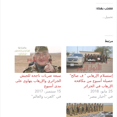
معجب بهذه:
تحميل...
مرتبط
إستسلام الإرهابي ” ف صالح”
سبعة ضربات ناجحة للجيش
حصيلة أسبوع من مكافحة
الجزائري والإرهاب يتهاوى على
الإرهاب في الجزائر
مدى أسبوع
25 مايو، 2018
15 سبتمبر، 2017
في "أخبار مصر"
في "العرب والعالم"