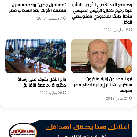
بعد رفع الحد الأدنى للأجور.. النائب
“مستقبل وطن” يرصد مستقبل
عبدالرحيم كمال: الرئيس السيسي
منظمة الأوبك بعد انسحاب قطر
منحاز دائمًا لمحدودي ومتوسطي
7 ديسمبر، 2018
الدخل
15 مارس، 2021
ابو العطا عن زيارة ماكرون:
وزير النقل يشرف على رسالة
ستكون لها آثار إيجابية لصالح مصر
دكتوراة بجامعة الزقازيق
وفرنسا
28 يوليو، 2017
27 يناير، 2019