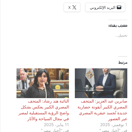
البريد الإلكتروني
X
معجب بهذه:
تحميل...
مرتبط
صابرين عبد العزيز: المتحف
النائبة هند رشاد: المتحف
المصري الكبير أيقونة حضارية
المصري الكبير يعكس بشكل
جديدة تُجسد عبقرية المصري
واضح الرؤية المستقبلية لمصر
عبر العصور
في مجال السياحة والآثار
1 نوفمبر، 2025
11 يناير، 2025
في "أخبار مصر"
في "أخبار مصر"