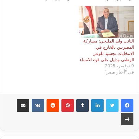
النائب وليد المليجي: مشاركة
المصريين بالخارج في
الانتخابات تجسيد للوعي
الوطني ودليل على قوة الانتماء
9 نوفمبر، 2025
في "أخبار مصر"
لينكدإن
بينتيريست
مشاركة عبر البريد
طباعة