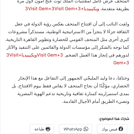
المتحف عرض كامل لمقتنيات الملك توت عنخ آمون لأول مرة
بطريقة متقدمة.
ويكيبيديا
+3
+3
Visit Gem
+3
Visit Gem
ولفت النائب إلى أن افتتاح المتحف يعكس رؤية الدولة في جعل
الثقافة جزءًا لا يتجزأ من الاستراتيجية الوطنية، مستذكراً مشروعات
كبرى أخرى مثل المتحف القومي للحضارة وتطوير القاهرة التاريخية.
كما توجه بالشكر إلى مؤسسات الدولة والقائمين على التنفيذ والآثار
لدورهم في إنجاز هذا العمل الضخم.
+3
Visit Gem
ويكيبيديا
+3
Visit
Gem
+3
وختامًا، دعا وليد المليجّي الجمهور إلى التفاعل مع هذا الإنجاز
الحضاري، مؤكّدًا أن نجاح المتحف لا يقاس فقط بيوم الافتتاح، بل
بمدى استمراريته كمنارة ثقافية وتاريخية تدعم الهوية المصرية
وتضيء الطريق أمام الأجيال القادمة.
شارك هذا الموضوع:
فيس بوك
WhatsApp
طباعة