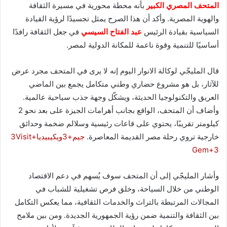
المتحف المصري الكبير
بأنه محطة محورية في مسيرة الثقافة
والهوية المصرية. وأكد أن هذا الصرح يمثل تجسيدًا لرؤية القيادة
السياسية بقيادة الرئيس
عبد الفتاح السيسي
في جعل الثقافة رافدًا
أساسيًا للتنمية وقوة ناعمة للمكانة الدولية لمصر.
قال المليجّي لوكالة الانوار اليوم إنه لا يرى في المتحف مجرد عرض
للآثار، بل هو مشروع حضاري وطني متكامل يجمع بين الماضي
العريق والتكنولوجيا الحديثة، ويشكّل وجهة جذب سياحية عالمية.
وأضاف أن المتحف، الواقع بجانب أهرامات الجيزة على بعد نحو 2
كيلومتر تقريبًا، يحتوي على قاعات رئيسية وسلالم ضخمة وحدائق
خارجية تروي رحلة مصر القديمة المعاصرة.
جيم
+3
ويكيبيديا
+3
Visit
Gem
+3
وأشار المليجّي إلى أن المتحف سوف يُسهم في دعم الاقتصاد
الوطني من خلال السياحة، وخلق فرص تشغيلية للشباب في
المجالات المرتبطة بالتراث والخدمات الثقافية، مما يعكس التكامل
بين الثقافة والتنمية ضمن رؤية الجمهورية الجديدة. ومن بين ملامح