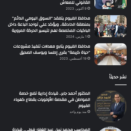
القانوني للمعاش
9 أكتوبر، 2023
محافظ الفيوم يتفقد “السوق اليومي الدائم”
بمنطقة الحادقة.. ويؤكد علي تواجد الباعة داخل
الباكيات المخصصة لهم لتيسير الحركة المرورية
1 مارس، 2024
محافظ الفيوم يتابع معدلات تنفيذ مشروعات
“حياة كريمة” بقرى إطسا ويوسف الصديق
19 أغسطس، 2023
نشر حديثاً
الدكتور أحمد جابر.. قيادة إدارية تضع خدمة
المواطن في مقدمة الأولويات بقطاع كهرباء
الفيوم
منذ يوم واحد
المحاسب محمد نبيل عبد الغفار فولي.. قيادة