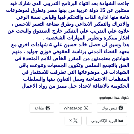
جاءت الشهادة بعد انتهاء البرنامج التدريبي الذي شارك فيه
ممثلين عن 15 دولة عربية من بينها مصر وتطرق لموضوعات
هامة منها ادارة الذات والتحكم فيها وقياس نسبة الوع
ي
والادراك والتفكير الابداعي وطرق صناعة التغيير للاحسن ،
علاوة علي التدريب علي التفكير خارج الصندوق والبحث عن
افكار مبتكرة وتطوير المهارات الشخصية .
هذا وسبق ان حصل خالد حسين علي 4 شهادات اخري مع
معهد الفضاء المدني برئاسة الحقوقي فوزي جوليد ، منهم
شهادتين معتمدتين من المقرر الخاص للامم المتحدة في
الحق بالتجمع السلمي وتكوين الجمعيات وتنوعت باقي
الشهادات في موضوعاتها التي تطرقت للاستثمار في
المنظمات الاجتماعية وسبل التعاون بينها والسلطات
الحكومية بالاضافة لاعداد جيل مميز من رواد الاعمال
شارك هذا الموضوع:
فيس بوك
WhatsApp
طباعة
البريد الإلكتروني
X