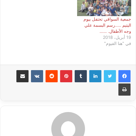
جمعية السواقي تحتفل بيوم
اليتيم …..رسم البسمة علي
وجه الأطفال. ……
19 أبريل، 2018
في "هنا الفيوم"
لينكدإن
بينتيريست
مشاركة عبر البريد
طباعة