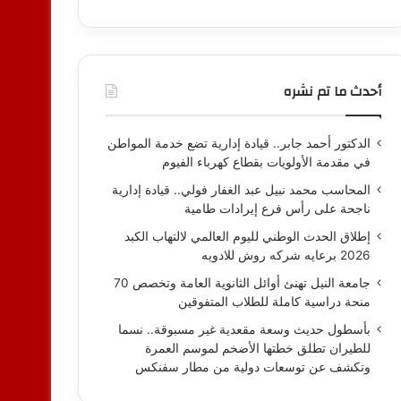
أحدث ما تم نشره
الدكتور أحمد جابر.. قيادة إدارية تضع خدمة المواطن
في مقدمة الأولويات بقطاع كهرباء الفيوم
المحاسب محمد نبيل عبد الغفار فولي.. قيادة إدارية
ناجحة على رأس فرع إيرادات طامية
إطلاق الحدث الوطني لليوم العالمي لالتهاب الكبد
2026 برعايه شركه روش للادويه
جامعة النيل تهنئ أوائل الثانوية العامة وتخصص 70
منحة دراسية كاملة للطلاب المتفوقين
بأسطول حديث وسعة مقعدية غير مسبوقة.. نسما
للطيران تطلق خطتها الأضخم لموسم العمرة
وتكشف عن توسعات دولية من مطار سفنكس