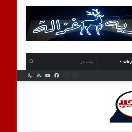
بحث
وعات
فيسبوك
يوتيوب
ملخص
الوضع
عن
الموقع
المظلم
RSS