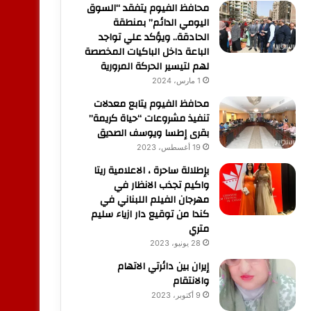
محافظ الفيوم يتفقد “السوق
اليومي الدائم” بمنطقة
الحادقة.. ويؤكد علي تواجد
الباعة داخل الباكيات المخصصة
لهم لتيسير الحركة المرورية
1 مارس، 2024
محافظ الفيوم يتابع معدلات
تنفيذ مشروعات “حياة كريمة”
بقرى إطسا ويوسف الصديق
19 أغسطس، 2023
بإطلالة ساحرة ، الاعلامية ريتا
واكيم تجذب الانظار في
مهرجان الفيلم اللبناني في
كندا من توقيع دار ازياء سليم
متري
28 يونيو، 2023
إيران بين دائرتي الاتهام
والانتقام
9 أكتوبر، 2023