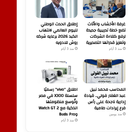
غرفة الأخشاب والأثاث
إطلاق الحدث الوطني
تضع خطة تدريبية جديدة
لليوم العالمي لالتهاب
لرفع كفاءة الشركات
الكبد 2026 برعايه شركه
وتعزيز قدراتها التصديرية
روش للادويه
منذ 3 أيام
منذ 3 أيام
المحاسب محمد نبيل
اطلاق “vivo” رسميًا
عبد الغفار فولي.. قيادة
سلسلة X300 في مصر
إدارية ناجحة على رأس
وتُوسع منظومتها
فرع إيرادات طامية
الذكية مع Watch GT 2
وBuds Pro
منذ يومين
منذ 3 أيام