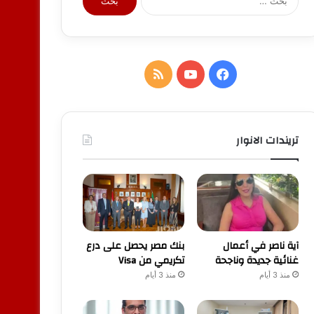
عن:
فيسبوك
يوتيوب
ملخص
الموقع
RSS
تريندات الانوار
آية ناصر في أعمال
بنك مصر يحصل على درع
غنائية جديدة وناجحة
تكريمي من Visa
منذ 3 أيام
منذ 3 أيام