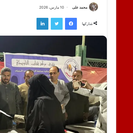
محمد على
10 مارس، 2026
فيسبوك
تويتر
لينكدإن
شاركها