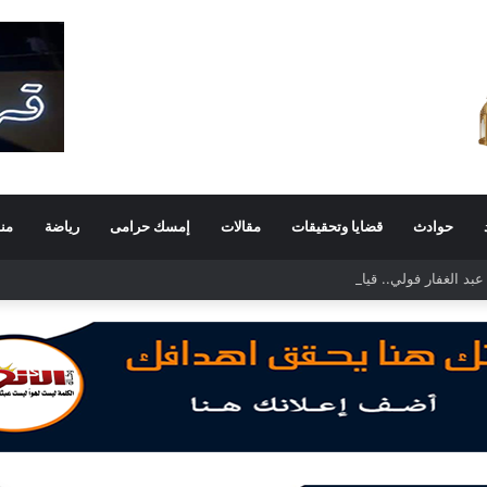
حوادث
قضايا وتحقيقات
مقالات
إمسك حرامى
رياضة
من
د الغفار فولي.. قيادة إدارية ناجحة على رأس فرع إيرادات طامية