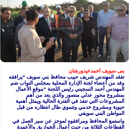
بنى سويف احمدعيدورشان
تفقد المهندس شريف حبيب محافظ بني سويف “يرافقه
وفد من أعضاء لجنة الإدارة المحلية بمجلس النواب ضم
المهندس أحمد السجيني رئيس اللجنة “موقع الأعمال
بمشروع محور عدلي منصور والذي يعد من أهم
المشروعات التي تنفذ في الفترة الحالية ويمثل أهمية
حيوية ومشروع خدمي وتنموي طال انتظاره من قبل
المواطن البني سويفي
واستمع المحافظ ومرافقوه لموجز عن سير العمل في
القطاعات الثلاثة من حيث أعمال الخوازيق والأعمدة