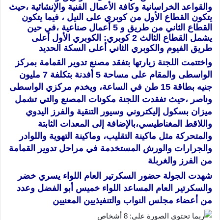
وال
قواعد الخراسانية وكافة الأعمال الفنية والإنشائية ،حيث
يتكون القطاع الأول من كوبري على النيل ، فيما يتكون
القطاع الثاني من طريق و 5 أعمال صناعية ،في حين
يشمل القطاع الثالث 2 كوبري: الكوبري الأول أعلى
طريق الفيوم والكوبري الثاني أعلى السكة الحديد
واختتمت اللجنة زيارتها بتفقد مصنع تدوير القمامة بمركز
الواسطى والمقام على مساحة 5 أفدنة بتكلفة 7 مليون
جنيه بطاقة 15 طن في الساعة، ويخدم مركزي الواسطى
وناصر ،حيث تفقدت اللجنة مكونات المصنع والتي تشمل
ميزان بسكول إليكتروني وسيور التنقية والفرز اليدوي
واللاقط المغناطيسي،بالإضافة إلى المعدات الثابتة
والمتحركة مثل ماكينة التقليب، وماكينة التهوية واللوادر
والجرارات والورش المستخدمة في مراحل تدوير القمامة
من الفرز والغربلة
شهدت الجولة حضور السكرتير العام اللواء يسري خضر
والسكرتير العام المساعد اللواء خميس أبو الفضل وعدد
من أعضاء مجلس النواب والتنفيذيين المعنيين