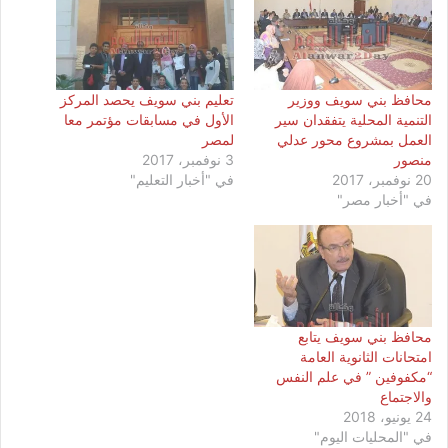
محافظ بني سويف ووزير
تعليم بني سويف يحصد المركز
التنمية المحلية يتفقدان سير
الأول في مسابقات مؤتمر معا
العمل بمشروع محور عدلي
لمصر
منصور
3 نوفمبر، 2017
20 نوفمبر، 2017
في "أخبار التعليم"
في "أخبار مصر"
محافظ بني سويف يتابع
امتحانات الثانوية العامة
“مكفوفين ” في علم النفس
والاجتماع
24 يونيو، 2018
في "المحليات اليوم"