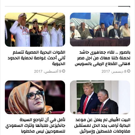
بالصور … لقاء جماهيرى حاشد
القوات البحرية المصرية تتسلم
لحملة كلنا معاك من اجل مصر
ثاني أحدث غواصة لحماية الحدود
لاهالى القطاع الريفى بالسويس
الحيوية
8 ديسمبر، 2017
9 أغسطس، 2017
نأمل في أن تتراجع السيدة
البيت الأبيض لم يعلن عن موعد
جانكيزعن طلباتها وتترك السعودي
البداية ترامب يجد الحل لمستقبل
للسعوديين ليس مخطوبا
مفاوضات فلسطين وإسرائيل