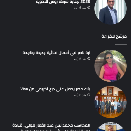
2026 برعايه شركه روش للادويه
منذ 6 أيام
مرشح للقراءة
آية ناصر في أعمال غنائية جديدة وناجحة
منذ 6 أيام
بنك مصر يحصل على درع تكريمي من Visa
منذ 6 أيام
المحاسب محمد نبيل عبد الغفار فولي.. قيادة