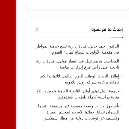
أحدث ما تم نشره
الدكتور أحمد جابر.. قيادة إدارية تضع خدمة المواطن
في مقدمة الأولويات بقطاع كهرباء الفيوم
المحاسب محمد نبيل عبد الغفار فولي.. قيادة إدارية
ناجحة على رأس فرع إيرادات طامية
إطلاق الحدث الوطني لليوم العالمي لالتهاب الكبد
2026 برعايه شركه روش للادويه
جامعة النيل تهنئ أوائل الثانوية العامة وتخصص 70
منحة دراسية كاملة للطلاب المتفوقين
بأسطول حديث وسعة مقعدية غير مسبوقة.. نسما
للطيران تطلق خطتها الأضخم لموسم العمرة
وتكشف عن توسعات دولية من مطار سفنكس