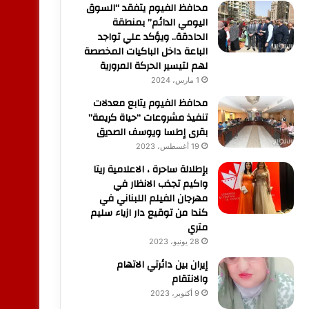
محافظ الفيوم يتفقد “السوق
اليومي الدائم” بمنطقة
الحادقة.. ويؤكد علي تواجد
الباعة داخل الباكيات المخصصة
لهم لتيسير الحركة المرورية
1 مارس، 2024
محافظ الفيوم يتابع معدلات
تنفيذ مشروعات “حياة كريمة”
بقرى إطسا ويوسف الصديق
19 أغسطس، 2023
بإطلالة ساحرة ، الاعلامية ريتا
واكيم تجذب الانظار في
مهرجان الفيلم اللبناني في
كندا من توقيع دار ازياء سليم
متري
28 يونيو، 2023
إيران بين دائرتي الاتهام
والانتقام
9 أكتوبر، 2023