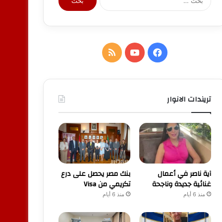
عن:
فيسبوك
يوتيوب
ملخص
الموقع
RSS
تريندات الانوار
آية ناصر في أعمال
بنك مصر يحصل على درع
غنائية جديدة وناجحة
تكريمي من Visa
منذ 6 أيام
منذ 6 أيام