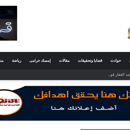
حوادث
قضايا وتحقيقات
مقالات
إمسك حرامى
رياضة
من
 الغفار فولي.. قيادة إدارية ناجحة على رأس فرع إيرادات طامية