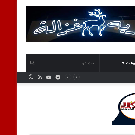
بحث
وعات
فيسبوك
يوتيوب
ملخص
الوضع
عن
الموقع
المظلم
RSS