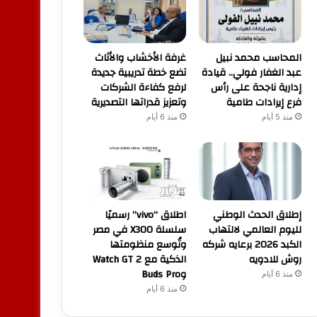
المحاسب محمد نبيل
غرفة الأخشاب والأثاث
عبد الغفار فولي.. قيادة
تضع خطة تدريبية جديدة
إدارية ناجحة على رأس
لرفع كفاءة الشركات
فرع إيرادات طامية
وتعزيز قدراتها التصديرية
منذ 5 أيام
منذ 6 أيام
إطلاق الحدث الوطني
اطلاق “vivo” رسميًا
لليوم العالمي لالتهاب
سلسلة X300 في مصر
الكبد 2026 برعايه شركه
وتُوسع منظومتها
روش للادويه
الذكية مع Watch GT 2
وBuds Pro
منذ 6 أيام
منذ 6 أيام