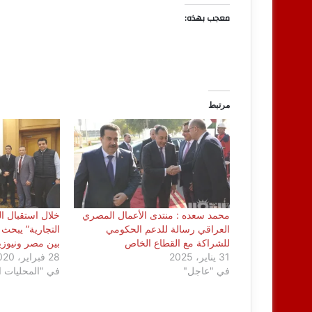
معجب بهذه:
مرتبط
محمد سعده : منتدى الأعمال المصري
خلال استقبال ا
العراقي رسالة للدعم الحكومي
التجارية” يبحث ز
للشراكة مع القطاع الخاص
بين مصر ونيوزيل
31 يناير، 2025
28 فبراير، 2020
في "عاجل"
في "المحليات ا