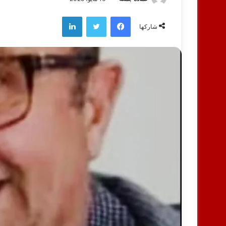
فيسبوك
تويتر
لينكدإن
شاركها