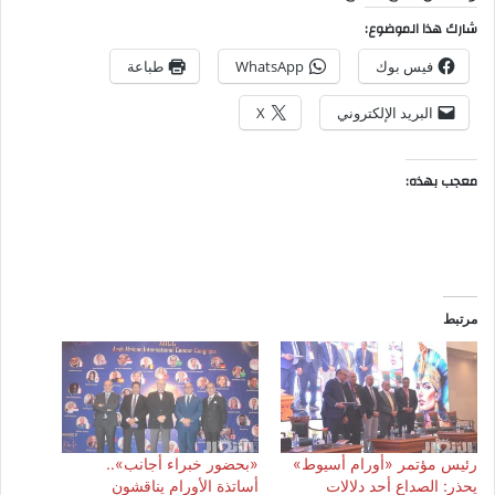
شارك هذا الموضوع:
فيس بوك
WhatsApp
طباعة
البريد الإلكتروني
X
معجب بهذه:
مرتبط
رئيس مؤتمر «أورام أسيوط»
«بحضور خبراء أجانب»..
يحذر: الصداع أحد دلالات
أساتذة الأورام يناقشون