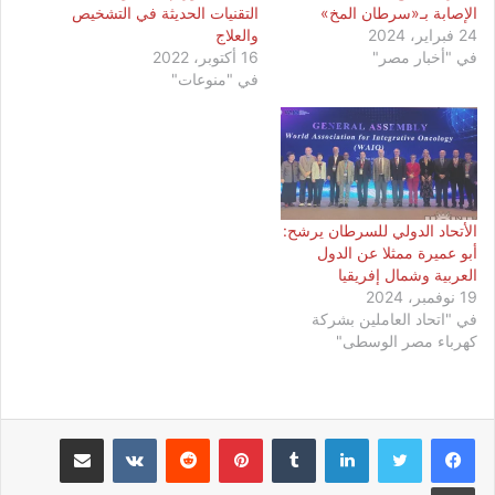
الإصابة بـ«سرطان المخ»
التقنيات الحديثة في التشخيص
24 فبراير، 2024
والعلاج
في "أخبار مصر"
16 أكتوبر، 2022
في "منوعات"
الأتحاد الدولي للسرطان يرشح:
أبو عميرة ممثلا عن الدول
العربية وشمال إفريقيا
19 نوفمبر، 2024
في "اتحاد العاملين بشركة
كهرباء مصر الوسطى"
لينكدإن
بينتيريست
مشاركة عبر البريد
طباعة