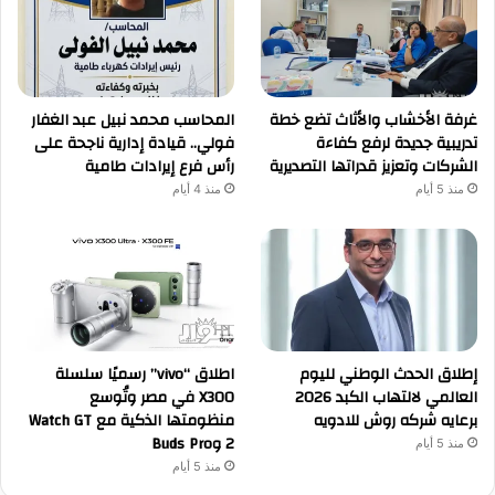
غرفة الأخشاب والأثاث تضع خطة
المحاسب محمد نبيل عبد الغفار
تدريبية جديدة لرفع كفاءة
فولي.. قيادة إدارية ناجحة على
الشركات وتعزيز قدراتها التصديرية
رأس فرع إيرادات طامية
منذ 5 أيام
منذ 4 أيام
إطلاق الحدث الوطني لليوم
اطلاق “vivo” رسميًا سلسلة
العالمي لالتهاب الكبد 2026
X300 في مصر وتُوسع
برعايه شركه روش للادويه
منظومتها الذكية مع Watch GT
2 وBuds Pro
منذ 5 أيام
منذ 5 أيام