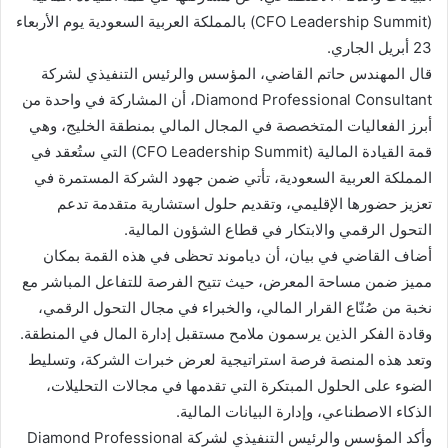
(CFO Leadership Summit) بالمملكة العربية السعودية يوم الأربعاء
23 أبريل الجاري.
قال المهندس حاتم القاضي، المؤسس والرئيس التنفيذي لشركة
Diamond Professional Consultant، أن المشاركة في واحدة من
أبرز الفعاليات المتخصصة في المجال المالي بمنطقة الخليج، وهي
قمة القيادة المالية (CFO Leadership Summit) التي ستُعقد في
المملكة العربية السعودية، تأتي ضمن جهود الشركة المستمرة في
تعزيز حضورها الإقليمي، وتقديم حلول استشارية متقدمة تدعم
التحول الرقمي والابتكار في قطاع الشؤون المالية.
أضاف القاضي في بيان، أن دياموند تحظى في هذه القمة بمكان
مميز ضمن مساحة المعرض، حيث تتيح الفرصة للتفاعل المباشر مع
نخبة من صُنّاع القرار المالي، والخبراء في مجال التحول الرقمي،
وقادة الفكر الذين يرسمون ملامح مستقبل إدارة المال في المنطقة.
وتعد هذه المنصة فرصة استراتيجية لعرض خبرات الشركة، وتسليط
الضوء على الحلول المبتكرة التي تقدمها في مجالات التحليلات،
الذكاء الاصطناعي، وإدارة البيانات المالية.
وأكد المؤسس والرئيس التنفيذي لشركة Diamond Professional