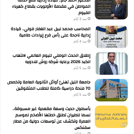
الدكتور أحمد جابر.. قيادة إدارية تضع خدمة
المواطن في مقدمة الأولويات بقطاع كهرباء
الفيوم
منذ 3 أيام
المحاسب محمد نبيل عبد الغفار فولي.. قيادة
إدارية ناجحة على رأس فرع إيرادات طامية
منذ 4 أيام
إطلاق الحدث الوطني لليوم العالمي لالتهاب
الكبد 2026 برعايه شركه روش للادويه
منذ 5 أيام
جامعة النيل تهنئ أوائل الثانوية العامة وتخصص
70 منحة دراسية كاملة للطلاب المتفوقين
منذ 5 أيام
بأسطول حديث وسعة مقعدية غير مسبوقة..
نسما للطيران تطلق خطتها الأضخم لموسم
العمرة وتكشف عن توسعات دولية من مطار
سفنكس
منذ 5 أيام