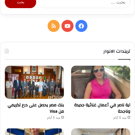
عن:
فيسبوك
يوتيوب
ملخص
الموقع
RSS
تريندات الانوار
آية ناصر في أعمال غنائية جديدة
بنك مصر يحصل على درع تكريمي
وناجحة
من Visa
منذ 5 أيام
منذ 5 أيام