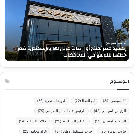
تاريخي
يصب
بشحن
الص
170,000
مرئي
وحدة
..
عالمياً:
QOS
ذروة
وt
جديدة
يقد
17 مايو، 2026
إنجاز تاريخي بشحن 170,000 وحدة عالمياً: ذروة جديدة
لشركات
تجر
لشركات السيارات الصينية
ف
السيارات
فري
الصينية
في
أسب
ميلا
الـوســوم
للت
#السيسى
(24)
ابو العطا
(22)
الدولة المصرية
(26)
الرئيس السيسى
(48)
الرئيس عبد الفتاح السيسى
(75)
الشعب المصرى
(22)
القيادة السياسية
(25)
حالات الشفاء
(24)
حالات الوفاة
(25)
حزب مستقبل وطن
(34)
خالد مجاهد
(23)