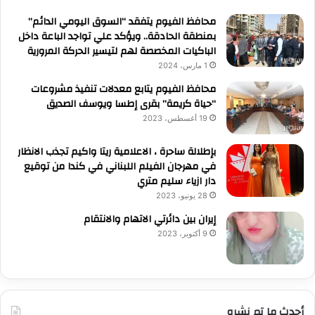
محافظ الفيوم يتفقد “السوق اليومي الدائم”
بمنطقة الحادقة.. ويؤكد علي تواجد الباعة داخل
الباكيات المخصصة لهم لتيسير الحركة المرورية
1 مارس، 2024
محافظ الفيوم يتابع معدلات تنفيذ مشروعات
“حياة كريمة” بقرى إطسا ويوسف الصديق
19 أغسطس، 2023
بإطلالة ساحرة ، الاعلامية ريتا واكيم تجذب الانظار
في مهرجان الفيلم اللبناني في كندا من توقيع
دار ازياء سليم متري
28 يونيو، 2023
إيران بين دائرتي الاتهام والانتقام
9 أكتوبر، 2023
أحدث ما تم نشره