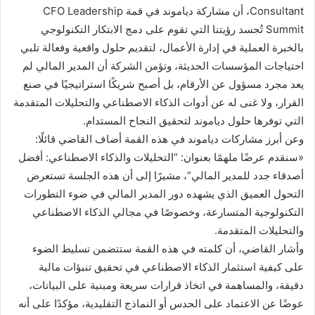
Consultant، أن مشاركة دياموند في قمة CFO Leadership
Summit تُجسد رؤيتنا التي تقوم على دمج الابتكار التكنولوجي
بالخبرة العملية في إدارة الأعمال، لتقديم حلول واقعية وفعالة تلبي
احتياجات المؤسسات الحديثة، وتؤمن الشركة أن المدير المالي لم
يعد مجرد مسؤول عن الأرقام، بل أصبح شريكًا استراتيجيًا في صنع
القرار، ولا غنى له عن أدوات الذكاء الاصطناعي والتحليلات المتقدمة
التي توفرها حلول دياموند لتحقيق النجاح المستدام.
وعن أبرز مشاركات دياموند في هذه القمة أضاف القاضي قائلًا:
«سنقدم عرضًا ملهمًا بعنوان: “التحليلات والذكاء الاصطناعي: أفضل
أصدقاء جدد للمدير المالي”، مشيرًا إلى أن هذه الجلسة تستعرض
التحول العميق الذي يشهده دور المدير المالي في ضوء التطورات
التكنولوجية المتسارعة، وخصوصًا في مجالي الذكاء الاصطناعي
والتحليلات المتقدمة.
وأشار القاضي، أن كلمته في هذه القمة ستتضمن تسليط الضوء
على كيفية استثمار الذكاء الاصطناعي في تحقيق تنبؤات مالية
دقيقة، والمساهمة في اتخاذ قرارات سريعة ومبنية على البيانات،
عوضًا عن الاعتماد على الحدس أو النماذج التقليدية، مؤكدًا على أنه