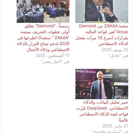
منصة ZAKAA من Diamond
رسمياً.. “Diamond” تطلق
Group تُغير قواعد المالية
أولى خطوات التعريف بمنصة
بقرارات أسرع 10 مرات بفضل
“ZAKAA ” ستعدادًا لطرحها في
الذكاء الاصطناعي
2026 لدعم صناع القرار بالذكاء
23 يونيو، 2025
الاصطناعي وذكاء الأعمال
في "عاجل"
17 أغسطس، 2025
في "أخبار مصر"
خبير تحليل البيانات والذكاء
الاصطناعي: DeepSeek غيّرت
قواعد لعبة الذكاء الاصطناعي
عالميًا
31 يناير، 2025
في "سياسة وإقتصاد"