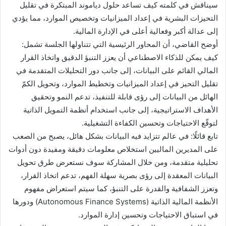
سيناقش في كلمته كيف تساعد حلول دياموند المبتكرة في تقليل
التحيزات البشرية في إعداد الميزانيات وتخصيص الموارد، مما يؤدي
إلى عدالة أكبر وفعالية أعلى في الإدارة المالية.
أوضح القاضي، أن المحاور الرئيسية التي تتناولها الجلسة تشمل:
كيف يمكن للذكاء الاصطناعي أن يعزز التنبؤ الدقيق واتخاذ القرار
المالي القائم على البيانات، إلى جانب دور التحليلات المتقدمة في
تقليل التحيز في إعداد الميزانيات وتخطيط الموارد، وتحويل الكمّ
الهائل من البيانات إلى رؤى قابلة للتنفيذ، تدعم النمو وتحقيق
الأهداف الاستراتيجية، إلى جانب استخدام أنظمة التمويل الذاتية
لتوقّع الاحتياجات وتحسين الكفاءة التشغيلية.
تابع قائلًا: في عالم تتزايد فيه البيانات بشكل هائل، يصبح من الصعب
على المديرين الماليين استخلاص معلومات دقيقة ومفيدة دون أدوات
تحليلية متقدمة، ومن خلال المشاركة سوف نستعرض طرق تحويل
البيانات المعقدة إلى رؤى بصرية سهلة الفهم، تدعم اتخاذ القرار،
وتعزز الشفافية والقدرة على التنبؤ، كما سيتم استعراض مفهوم
الأنظمة المالية الذاتية (Autonomous Finance Systems) ودورها
في استباق الاحتياجات وتحسين إدارة الموارد.