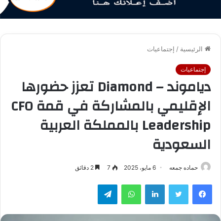
الرئيسية
/
إجتماعيات
إجتماعيات
دياموند – Diamond تعزز حضورها
الإقليمي بالمشاركة في قمة CFO
Leadership بالمملكة العربية
السعودية
حماده جمعه
6 مايو، 2025
7
2 دقائق
فيسبوك
تويتر
لينكدإن
واتساب
تيلقرام