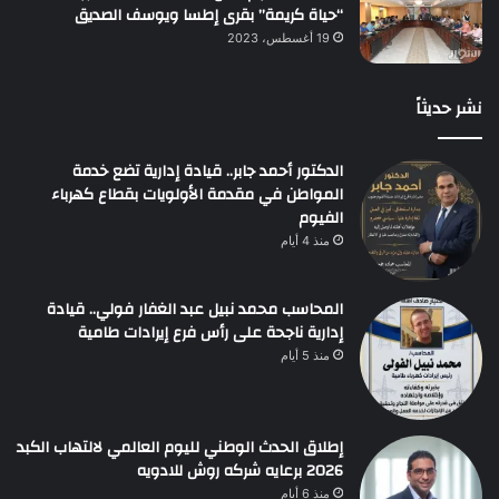
“حياة كريمة” بقرى إطسا ويوسف الصديق
19 أغسطس، 2023
نشر حديثاً
الدكتور أحمد جابر.. قيادة إدارية تضع خدمة
المواطن في مقدمة الأولويات بقطاع كهرباء
الفيوم
منذ 4 أيام
المحاسب محمد نبيل عبد الغفار فولي.. قيادة
إدارية ناجحة على رأس فرع إيرادات طامية
منذ 5 أيام
إطلاق الحدث الوطني لليوم العالمي لالتهاب الكبد
2026 برعايه شركه روش للادويه
منذ 6 أيام