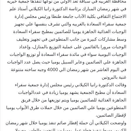
محافظة الغربيه في سباقة تعد الاولي من نوعها تنفذها جمعية خيريه
في شهر رمضان المبارك برئاسة الدكتورة رانيا الكيلاني أستاذ علم
الاجتماع الثقافي بكلية الآداب جامعة طنطا ورئيس مجلس إدارة
جمعية سفراء السعادة بالغربيه والتي تشرف بنفسها علي تجهيز
الوجبات الغذائية الجاهزة يوميا للصائمين بمطبخ سفراء السعادة
وسط مشاركات كبيرة من جانب المتطوعين في تجهيز وتغليف
الوجبات مرورا بالقائمين على عملية التوزيع بالمنازل، وإعداد
الوجبات اليومية سواء في مائدة سفراء السعادة أو توزيع الواجبات
الجاهزة علي الصائمين وعابر السبيل يوميا حيث يصل عدد الواجبات
في اليوم العاشر من شهر رمضان الي 4000 وجبه ساخنه متنوعة
غنية بالبروتين
وقالت الدكتورة رانيا الكيلاني رئيس مجلس إدارة جمعية سفراء
السعادة أن مطبخ الجمعية يشهد يوميا زيادة في عددالواجبات
الجاهزة الغذائية للصائمين يوميا ويتم توزيعها من خلال فريق
المتطوعين يوميا علي الصائمين من خلال حملات طرق الأبواب يوميا
لإفطار الصائمين،
واوضحت الكيلاني أن حملة إفطار صائم تنفذ يوميا خلال شهر رمضان
الكريم، وسط تنفيذ خطة عمل يوميا من التجهيز والطهى وصولا