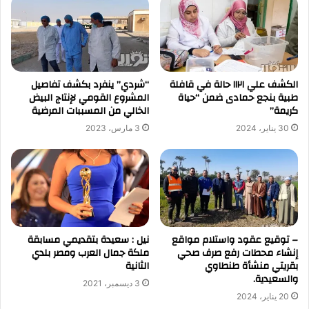
الكشف علي ١١٢١ حالة في قافلة
“شردي” ينفرد بكشف تفاصيل
طبية بنجع حمادى ضمن “حياة
المشروع القومي لإنتاج البيض
كريمة”
الخالي من المسببات المرضية
30 يناير، 2024
3 مارس، 2023
– توقيع عقود واستلام مواقع
نيل : سعيدة بتقديمي مسابقة
إنشاء محطات رفع صرف صحي
ملكة جمال العرب ومصر بلدي
بقريتي منشأة طنطاوي
الثانية
والسعيدية.
3 ديسمبر، 2021
20 يناير، 2024