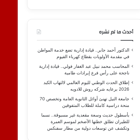
أحدث ما تم نشره
الدكتور أحمد جابر.. قيادة إدارية تضع خدمة المواطن
في مقدمة الأولويات بقطاع كهرباء الفيوم
المحاسب محمد نبيل عبد الغفار فولي.. قيادة إدارية
ناجحة على رأس فرع إيرادات طامية
إطلاق الحدث الوطني لليوم العالمي لالتهاب الكبد
2026 برعايه شركه روش للادويه
جامعة النيل تهنئ أوائل الثانوية العامة وتخصص 70
منحة دراسية كاملة للطلاب المتفوقين
بأسطول حديث وسعة مقعدية غير مسبوقة.. نسما
للطيران تطلق خطتها الأضخم لموسم العمرة
وتكشف عن توسعات دولية من مطار سفنكس