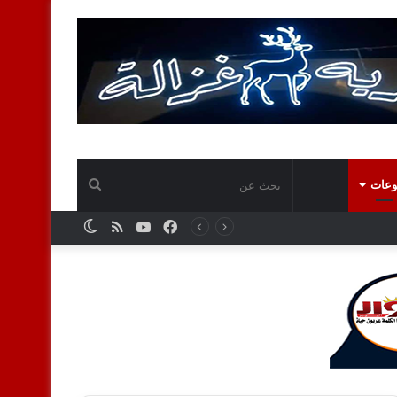
بحث
وعات
فيسبوك
يوتيوب
ملخص
الوضع
بأسطول حديث وسعة مقعدية غير مسبوقة.. نسما للطيران تطلق خطتها الأضخم لموسم العمرة وتكشف عن توسعات دولية من مطار سفنكس
عن
الموقع
المظلم
RSS