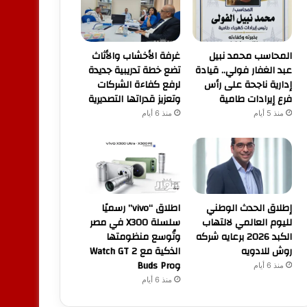
المحاسب محمد نبيل
غرفة الأخشاب والأثاث
عبد الغفار فولي.. قيادة
تضع خطة تدريبية جديدة
إدارية ناجحة على رأس
لرفع كفاءة الشركات
فرع إيرادات طامية
وتعزيز قدراتها التصديرية
منذ 5 أيام
منذ 6 أيام
إطلاق الحدث الوطني
اطلاق “vivo” رسميًا
لليوم العالمي لالتهاب
سلسلة X300 في مصر
الكبد 2026 برعايه شركه
وتُوسع منظومتها
روش للادويه
الذكية مع Watch GT 2
وBuds Pro
منذ 6 أيام
منذ 6 أيام