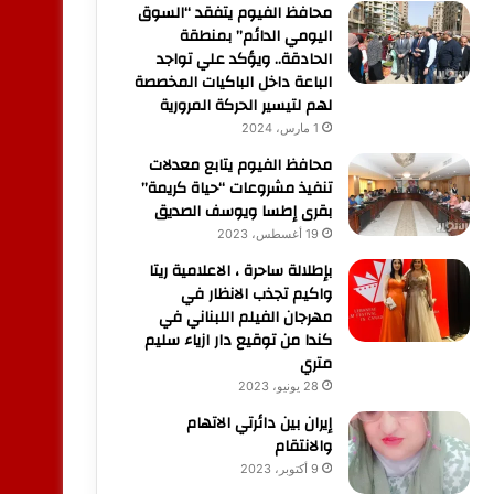
محافظ الفيوم يتفقد “السوق
اليومي الدائم” بمنطقة
الحادقة.. ويؤكد علي تواجد
الباعة داخل الباكيات المخصصة
لهم لتيسير الحركة المرورية
1 مارس، 2024
محافظ الفيوم يتابع معدلات
تنفيذ مشروعات “حياة كريمة”
بقرى إطسا ويوسف الصديق
19 أغسطس، 2023
بإطلالة ساحرة ، الاعلامية ريتا
واكيم تجذب الانظار في
مهرجان الفيلم اللبناني في
كندا من توقيع دار ازياء سليم
متري
28 يونيو، 2023
إيران بين دائرتي الاتهام
والانتقام
9 أكتوبر، 2023