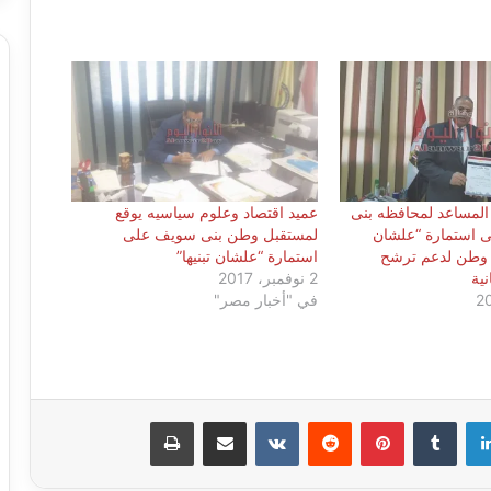
 المساعد لمحافظه بنى
عميد اقتصاد وعلوم سياسيه يوقع
 استمارة “علشان
لمستقبل وطن بنى سويف على
ل وطن لدعم ترشح
استمارة “علشان تبنيها”
نية
2 نوفمبر، 2017
في "أخبار مصر"
لينكدإن
بينتيريست
مشاركة عبر البريد
طباعة