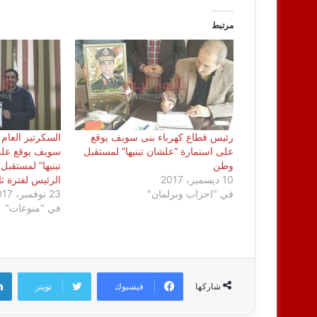
مرتبط
رئيس قطاع كهرباء بنى سويف يوقع
السكرتير العام
على استمارة “علشان تبنيها” لمستقبل
سويف يوقع على
وطن
تبنيها” لمستقب
10 ديسمبر، 2017
الرئيس لفترة ثا
في "احزاب وبرلمان"
23 نوفمبر، 2017
في "منوعات"
فيسبوك
تويتر
شاركها