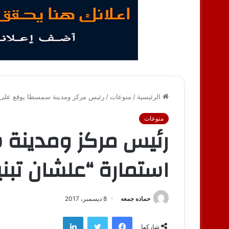
الرئيسية
/
منوعات
/
رئيس مركز ومدينة سمسطا يوقع على ا
منوعات
رئيس مركز ومدينة
استمارة “علشان تبن
حماده جمعه
8 ديسمبر، 2017
فيسبوك
تويتر
لينكدإن
شاركها