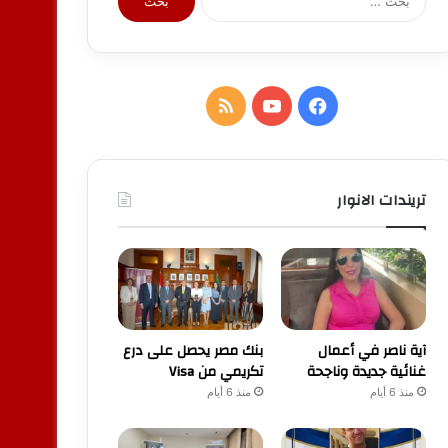
عن:
فيسبوك
يوتيوب
ملخص
الموقع
RSS
تريندات الانوار
آية ناصر في أعمال
بنك مصر يحصل على درع
غنائية جديدة وناجحة
تكريمي من Visa
منذ 6 أيام
منذ 6 أيام