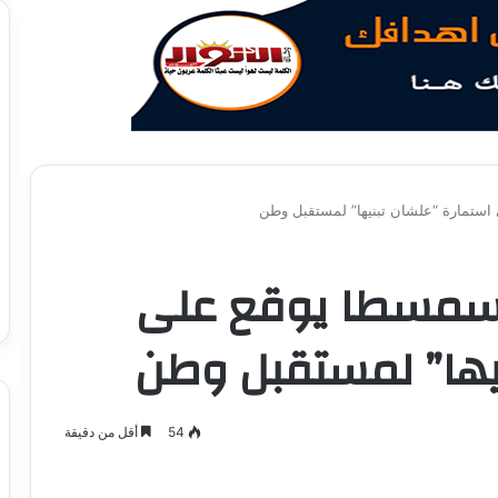
ستمارة “علشان تبنيها” لمستقبل وطن
 سمسطا يوقع على
يها” لمستقبل وطن
54
أقل من دقيقة