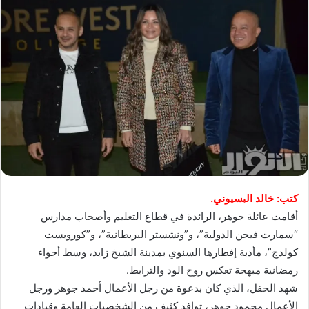
كتب: خالد البسيوني.
أقامت عائلة جوهر، الرائدة في قطاع التعليم وأصحاب مدارس
“سمارت فيجن الدولية”، و”ونشستر البريطانية”، و”كورويست
كولدج”، مأدبة إفطارها السنوي بمدينة الشيخ زايد، وسط أجواء
رمضانية مبهجة تعكس روح الود والترابط.
شهد الحفل، الذي كان بدعوة من رجل الأعمال أحمد جوهر ورجل
الأعمال محمود جوهر، توافد كثيف من الشخصيات العامة وقيادات