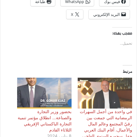
فيس بوك
WhatsApp
طباعة
البريد الإلكتروني
X
معجب بهذه:
تحميل...
مرتبط
في واحدة من أجمل السهرات
بحضور وزير التجارة
الرمضانية التي جمعت بين
والصناعة… انطلاق مؤتمر تنمية
رقيّ المجتمع وعالم المال
التجارة الباكستاني الإفريقي
والأعمال، أقام البنك العربي
الثلاثاء القادم
حفل سحوره السنوي الفاخر،
8 يناير، 2024