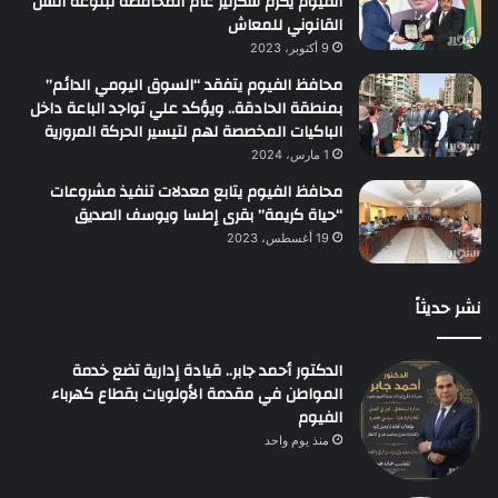
الفيوم يُكرّم سكرتير عام المحافظة لبلوغه السن
القانوني للمعاش
9 أكتوبر، 2023
محافظ الفيوم يتفقد “السوق اليومي الدائم”
بمنطقة الحادقة.. ويؤكد علي تواجد الباعة داخل
الباكيات المخصصة لهم لتيسير الحركة المرورية
1 مارس، 2024
محافظ الفيوم يتابع معدلات تنفيذ مشروعات
“حياة كريمة” بقرى إطسا ويوسف الصديق
19 أغسطس، 2023
نشر حديثاً
الدكتور أحمد جابر.. قيادة إدارية تضع خدمة
المواطن في مقدمة الأولويات بقطاع كهرباء
الفيوم
منذ يوم واحد