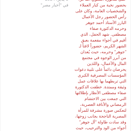
بحضور نخبة من كبار العملاء
في "أخبار مصر"
والشخصيات العامة، وكان على
رأس الحضور رجل الأعمال
البارز الأستاذ أحمد جوهر
وحرمه الدكتورة صفاء
مصطفى. شهد الحفل، الذي
أقيم في أجواء مفعمة بعبق
الشهر الكريم، حضوراً لافتاً لـ
“جوهر” وحرمه، حيث يُعدان
من أبرز الوجوه في مجتمع
المال والأعمال، واللذين
يحرصان دائماً على تلبية دعوات
المؤسسات المصرفية الكبرى
التي تربطهما بها علاقات عمل
وثيقة وممتدة. خطفت الدكتورة
صفاء مصطفى الأنظار بإطلالتها
التي جمعت بين الاحتشام
الرمضاني والأناقة العصرية،
لتعكس صورة مشرفة للمرأة
المصرية الناجحة بجانب زوجها،
وقد سادت طاولة “آل جوهر”
أجواء من الود والترحيب، حيث