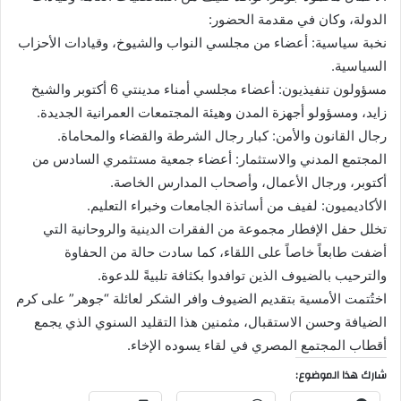
الدولة، وكان في مقدمة الحضور:
نخبة سياسية: أعضاء من مجلسي النواب والشيوخ، وقيادات الأحزاب
السياسية.
مسؤولون تنفيذيون: أعضاء مجلسي أمناء مدينتي 6 أكتوبر والشيخ
زايد، ومسؤولو أجهزة المدن وهيئة المجتمعات العمرانية الجديدة.
رجال القانون والأمن: كبار رجال الشرطة والقضاء والمحاماة.
المجتمع المدني والاستثمار: أعضاء جمعية مستثمري السادس من
أكتوبر، ورجال الأعمال، وأصحاب المدارس الخاصة.
الأكاديميون: لفيف من أساتذة الجامعات وخبراء التعليم.
تخلل حفل الإفطار مجموعة من الفقرات الدينية والروحانية التي
أضفت طابعاً خاصاً على اللقاء، كما سادت حالة من الحفاوة
والترحيب بالضيوف الذين توافدوا بكثافة تلبيةً للدعوة.
اختُتمت الأمسية بتقديم الضيوف وافر الشكر لعائلة “جوهر” على كرم
الضيافة وحسن الاستقبال، مثمنين هذا التقليد السنوي الذي يجمع
أقطاب المجتمع المصري في لقاء يسوده الإخاء.
شارك هذا الموضوع: