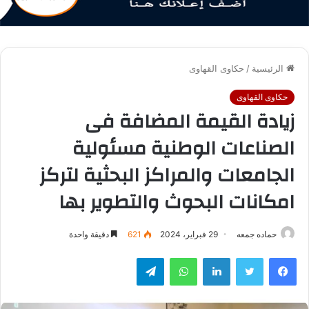
الرئيسية
/
حكاوى القهاوى
حكاوى القهاوى
زيادة القيمة المضافة فى
الصناعات الوطنية مسئولية
الجامعات والمراكز البحثية لتركز
امكانات البحوث والتطوير بها
حماده جمعه
29 فبراير، 2024
621
دقيقة واحدة
فيسبوك
تويتر
لينكدإن
واتساب
تيلقرام