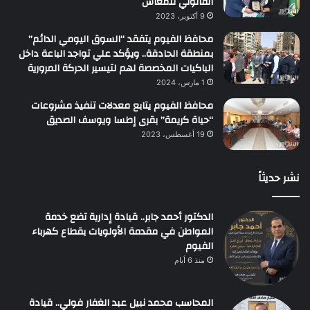
القانوني للمعاش
9 أكتوبر، 2023
محافظ الفيوم يتفقد “السوق اليومي الدائم”
بمنطقة الحادقة.. ويؤكد علي تواجد الباعة داخل
الباكيات المخصصة لهم لتيسير الحركة المرورية
1 مارس، 2024
محافظ الفيوم يتابع معدلات تنفيذ مشروعات
“حياة كريمة” بقرى إطسا ويوسف الصديق
19 أغسطس، 2023
نشر حديثاً
الدكتور أحمد جابر.. قيادة إدارية تضع خدمة
المواطن في مقدمة الأولويات بقطاع كهرباء
الفيوم
منذ 6 أيام
المحاسب محمد نبيل عبد الغفار فولي.. قيادة