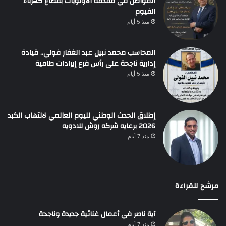
المواطن في مقدمة الأولويات بقطاع كهرباء
الفيوم
منذ 5 أيام
المحاسب محمد نبيل عبد الغفار فولي.. قيادة
إدارية ناجحة على رأس فرع إيرادات طامية
منذ 5 أيام
إطلاق الحدث الوطني لليوم العالمي لالتهاب الكبد
2026 برعايه شركه روش للادويه
منذ 7 أيام
مرشح للقراءة
آية ناصر في أعمال غنائية جديدة وناجحة
منذ 7 أيام