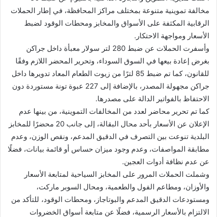
مخالفة تموينية متنوعة بمختلف مراكز المحافظة، في إطار الحملات
الرقابية المكثفة على الأسواق والمخابز ومحطات الوقود لضبط
الأسعار ومواجهة الاحتكار.
وأسفرت الحملات عن ضبط 280 لتر سولار معبأة داخل جراكن
بغرض إعادة بيعها في السوق السوداء، وتحرير المحضر اللازم وفقًا
للقانون، كما تم ضبط 85 لترًا من زيوت الطعام المعاد تدويرها داخل
جراكن مجهولة المصدر، بالإضافة إلى 227 عبوة تونة مستوردة دون
الاحتفاظ بالفواتير الدالة على مصدرها.
كما تم تحرير محاضر لعدد من المخالفات التموينية، من بينها عدم
الإعلان عن الأسعار بأحد محال البقالة، إلى جانب 20 محضرًا للمخابز
البلدية تنوعت بين التصرف في الدقيق المدعم، ونقص الوزن، وعدم
مطابقة المواصفات، وعدم وجود ميزان حساس أو قائمة بيانات، فضلًا
عن عدم نظافة أدوات العجين.
وشملت الحملات المرور على المخابز السياحية لمتابعة الأسعار
والأوزان، ومطاعم الفول والطعمية، ومحال السوبر ماركت،
ومستودعات الدقيق المدعم والبوتاجاز، ومحطات الوقود، للتأكد من
الالتزام بالأسعار الرسمية، فضلًا عن متابعة أسواق الخضروات