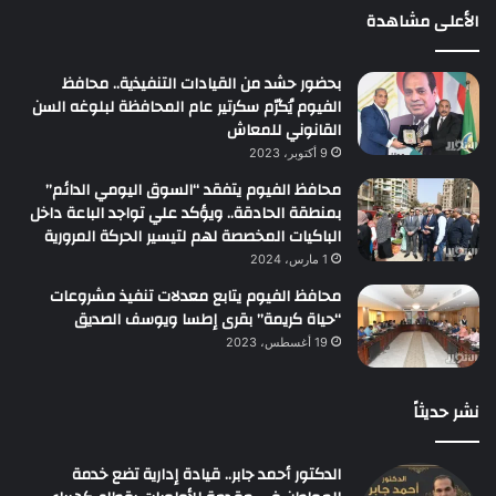
الأعلى مشاهدة
بحضور حشد من القيادات التنفيذية.. محافظ
الفيوم يُكرّم سكرتير عام المحافظة لبلوغه السن
القانوني للمعاش
9 أكتوبر، 2023
محافظ الفيوم يتفقد “السوق اليومي الدائم”
بمنطقة الحادقة.. ويؤكد علي تواجد الباعة داخل
الباكيات المخصصة لهم لتيسير الحركة المرورية
1 مارس، 2024
محافظ الفيوم يتابع معدلات تنفيذ مشروعات
“حياة كريمة” بقرى إطسا ويوسف الصديق
19 أغسطس، 2023
نشر حديثاً
الدكتور أحمد جابر.. قيادة إدارية تضع خدمة