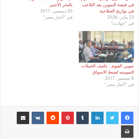
في قبضة التموين بعد التلاعب
بالبحر الأحمر
في تواريخ الصلاحية
20 ديسمبر، 2017
22 يناير، 2026
في "أخبار مصر"
في "حوادث"
تموين الفيوم : تكثيف الحملات
التموينيه لضبط الاسواق
8 سبتمبر، 2017
في "أخبار مصر"
لينكدإن
بينتيريست
مشاركة عبر البريد
طباعة