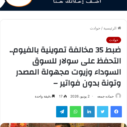
الرئيسية
/
حوادث
حوادث
ضبط 35 مخالفة تموينية بالفيوم..
التحفظ على سولار للسوق
السوداء وزيوت مجهولة المصدر
وتونة بدون فواتير –
حماده جمعه
2 يونيو، 2026
17
دقيقة واحدة
فيسبوك
تويتر
لينكدإن
واتساب
تيلقرام