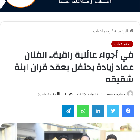
الرئيسية
/
إجتماعيات
إجتماعيات
في أجواء عائلية راقية.. الفنان
عماد زيادة يحتفل بعقد قران ابنة
شقيقه
حماده جمعه
17 مايو، 2026
11
دقيقة واحدة
فيسبوك
تويتر
لينكدإن
واتساب
تيلقرام