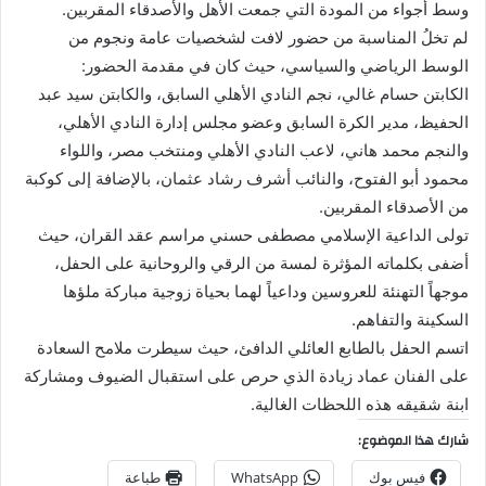
وسط أجواء من المودة التي جمعت الأهل والأصدقاء المقربين.
لم تخلُ المناسبة من حضور لافت لشخصيات عامة ونجوم من
الوسط الرياضي والسياسي، حيث كان في مقدمة الحضور:
الكابتن حسام غالي، نجم النادي الأهلي السابق، والكابتن سيد عبد
الحفيظ، مدير الكرة السابق وعضو مجلس إدارة النادي الأهلي،
والنجم محمد هاني، لاعب النادي الأهلي ومنتخب مصر، واللواء
محمود أبو الفتوح، والنائب أشرف رشاد عثمان، بالإضافة إلى كوكبة
من الأصدقاء المقربين.
تولى الداعية الإسلامي مصطفى حسني مراسم عقد القران، حيث
أضفى بكلماته المؤثرة لمسة من الرقي والروحانية على الحفل،
موجهاً التهنئة للعروسين وداعياً لهما بحياة زوجية مباركة ملؤها
السكينة والتفاهم.
اتسم الحفل بالطابع العائلي الدافئ، حيث سيطرت ملامح السعادة
على الفنان عماد زيادة الذي حرص على استقبال الضيوف ومشاركة
ابنة شقيقه هذه اللحظات الغالية.
شارك هذا الموضوع:
فيس بوك
WhatsApp
طباعة