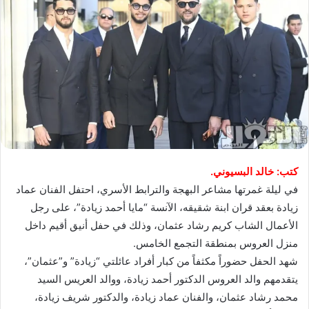
كتب: خالد البسيوني.
في ليلة غمرتها مشاعر البهجة والترابط الأسري، احتفل الفنان عماد
زيادة بعقد قران ابنة شقيقه، الآنسة “مايا أحمد زيادة”، على رجل
الأعمال الشاب كريم رشاد عثمان، وذلك في حفل أنيق أقيم داخل
منزل العروس بمنطقة التجمع الخامس.
شهد الحفل حضوراً مكثفاً من كبار أفراد عائلتي “زيادة” و”عثمان”،
يتقدمهم والد العروس الدكتور أحمد زيادة، ووالد العريس السيد
محمد رشاد عثمان، والفنان عماد زيادة، والدكتور شريف زيادة،