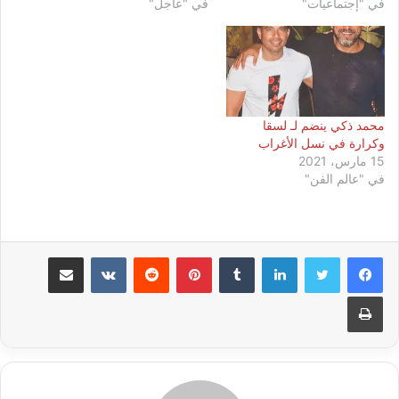
في "إجتماعيات"
في "عاجل"
محمد ذكي ينضم لـ لسقا
وكرارة في نسل الأغراب
15 مارس، 2021
في "عالم الفن"
لينكدإن
بينتيريست
مشاركة عبر البريد
طباعة