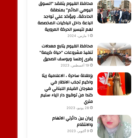
محافظ الفيوم يتفقد “السوق
اليومي الدائم” بمنطقة
الحادقة.. ويؤكد علي تواجد
الباعة داخل الباكيات المخصصة
لهم لتيسير الحركة المرورية
1 مارس، 2024
محافظ الفيوم يتابع معدلات
تنفيذ مشروعات “حياة كريمة”
بقرى إطسا ويوسف الصديق
19 أغسطس، 2023
بإطلالة ساحرة ، الاعلامية ريتا
واكيم تجذب الانظار في
مهرجان الفيلم اللبناني في
كندا من توقيع دار ازياء سليم
متري
28 يونيو، 2023
إيران بين دائرتي الاتهام
والانتقام
9 أكتوبر، 2023