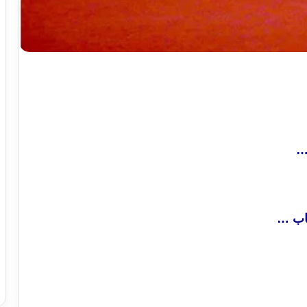
…
ساب …