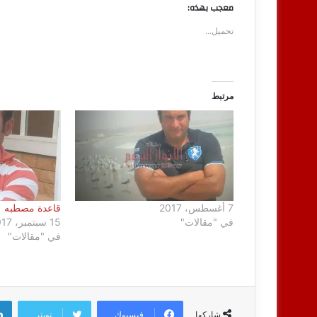
معجب بهذه:
تحميل...
مرتبط
7 أغسطس، 2017
قاعدة مصطبه
في "مقالات"
15 سبتمبر، 2017
في "مقالات"
فيسبوك
تويتر
شاركها