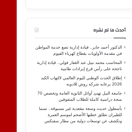
أحدث ما تم نشره
الدكتور أحمد جابر.. قيادة إدارية تضع خدمة المواطن
في مقدمة الأولويات بقطاع كهرباء الفيوم
المحاسب محمد نبيل عبد الغفار فولي.. قيادة إدارية
ناجحة على رأس فرع إيرادات طامية
إطلاق الحدث الوطني لليوم العالمي لالتهاب الكبد
2026 برعايه شركه روش للادويه
جامعة النيل تهنئ أوائل الثانوية العامة وتخصص 70
منحة دراسية كاملة للطلاب المتفوقين
بأسطول حديث وسعة مقعدية غير مسبوقة.. نسما
للطيران تطلق خطتها الأضخم لموسم العمرة
وتكشف عن توسعات دولية من مطار سفنكس