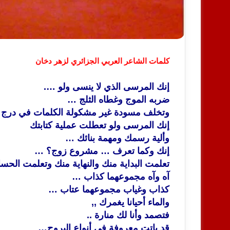
كلمات الشاعر العربي الجزائري لزهر دخان
إنك المرسى الذي لا ينسى ولو ….
ضربه الموج وغطاه الثلج …
وتخلف مسودة غير مشكولة الكلمات في درج
إنك المرسى ولو تعطلت عملية كتابتك
وألية رسمك ومهمة بنائك …
إنك وكما تعرف … مشروع زوج؟ …
تعلمت البداية منك والنهاية منك وتعلمت الح
آه وآه مجموعهما كذاب …
كذاب وغياب مجموعهما عتاب …
والماء أحيانا يغمرك ,,
فتصمد وأنا لك منارة ..
قد باتت معروفة في أنواع البروج…