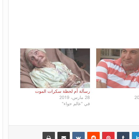
رسآلة أم لحظة سكرات الموت
28 مارس، 2019
في "عالم حواء"
لينكدإن
بينتيريست
مشاركة عبر البريد
طباعة