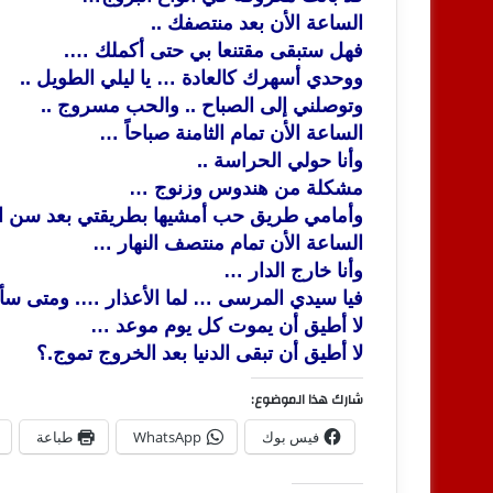
الساعة الأن بعد منتصفك ..
فهل ستبقى مقتنعا بي حتى أكملك ….
ووحدي أسهرك كالعادة … يا ليلي الطويل ..
وتوصلني إلى الصباح .. والحب مسروج ..
الساعة الأن تمام الثامنة صباحاً …
وأنا حولي الحراسة ..
مشكلة من هندوس وزنوج …
وأمامي طريق حب أمشيها بطريقتي بعد سن ال
الساعة الأن تمام منتصف النهار …
وأنا خارج الدار …
فيا سيدي المرسى … لما الأعذار …. ومتى س
لا أطيق أن يموت كل يوم موعد …
لا أطيق أن تبقى الدنيا بعد الخروج تموج.؟
شارك هذا الموضوع:
فيس بوك
WhatsApp
طباعة