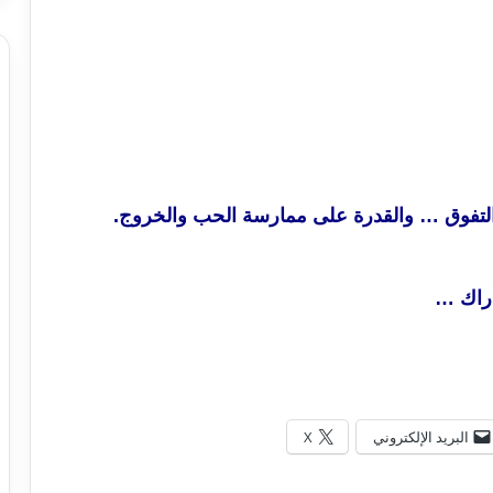
تفوق … والقدرة على ممارسة الحب والخروج.
أراك …
البريد الإلكتروني
X