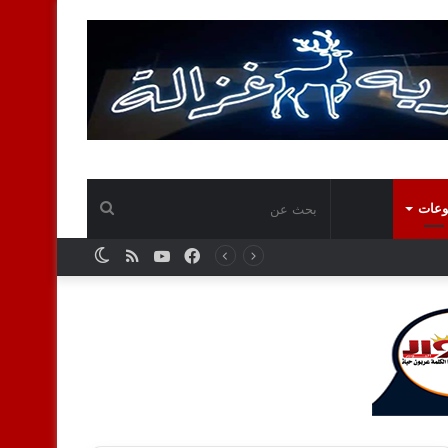
بحث
وعات
فيسبوك
يوتيوب
ملخص
الوضع
عن
الموقع
المظلم
RSS