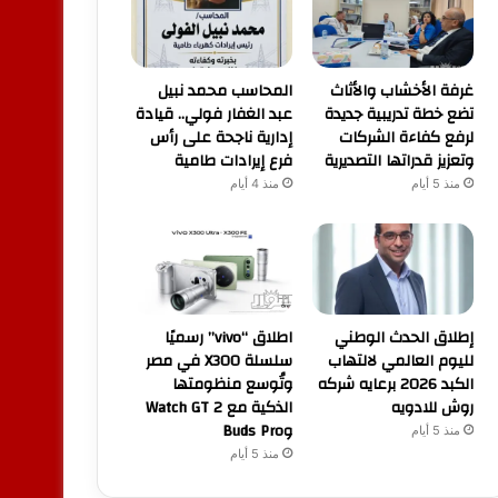
غرفة الأخشاب والأثاث
المحاسب محمد نبيل
تضع خطة تدريبية جديدة
عبد الغفار فولي.. قيادة
لرفع كفاءة الشركات
إدارية ناجحة على رأس
وتعزيز قدراتها التصديرية
فرع إيرادات طامية
منذ 5 أيام
منذ 4 أيام
إطلاق الحدث الوطني
اطلاق “vivo” رسميًا
لليوم العالمي لالتهاب
سلسلة X300 في مصر
الكبد 2026 برعايه شركه
وتُوسع منظومتها
روش للادويه
الذكية مع Watch GT 2
وBuds Pro
منذ 5 أيام
منذ 5 أيام