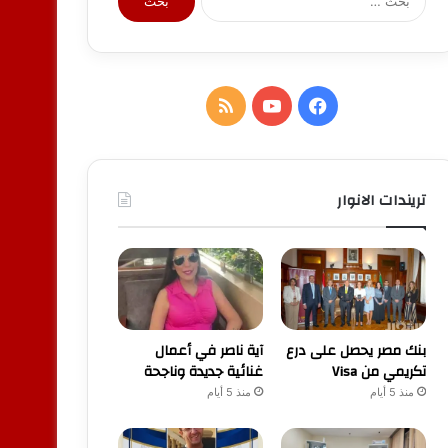
عن:
فيسبوك
يوتيوب
ملخص
الموقع
RSS
تريندات الانوار
بنك مصر يحصل على درع
آية ناصر في أعمال
تكريمي من Visa
غنائية جديدة وناجحة
منذ 5 أيام
منذ 5 أيام