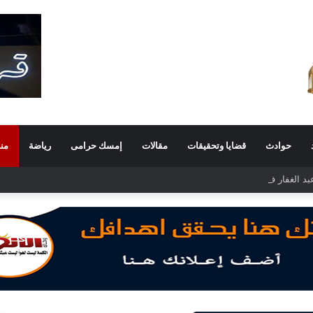
حوادث
قضايا وتحقيقات
مقالات
إمسك حرامى
رياضة
من
 الغفار فولي.. قيادة إدارية ناجحة على رأس فرع إيرادات طامية