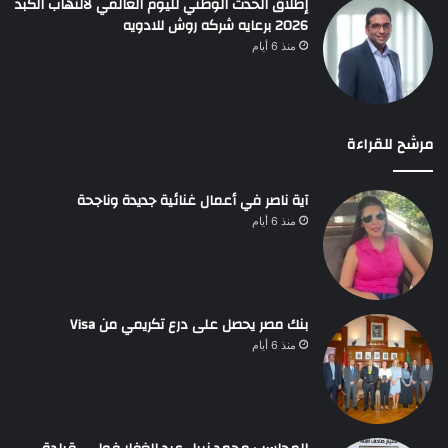
إطلاق الحدث الوطني لليوم العالمي لالتهاب الكبد
2026 برعايه شركه روش للادويه
منذ 6 أيام
مرشح للقراءة
آية ناصر في أعمال غنائية جديدة وناجحة
منذ 6 أيام
بنك مصر يحصل على درع تكريمي من Visa
منذ 6 أيام