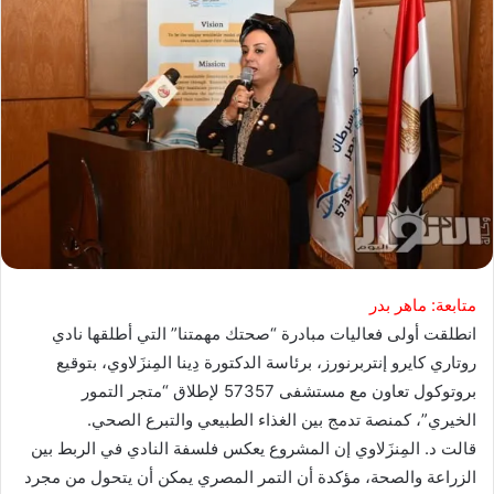
متابعة: ماهر بدر
انطلقت أولى فعاليات مبادرة “صحتك مهمتنا” التي أطلقها نادي
روتاري كايرو إنتربرنورز، برئاسة الدكتورة دِينا المِنزَلاوي، بتوقيع
بروتوكول تعاون مع مستشفى 57357 لإطلاق “متجر التمور
الخيري”، كمنصة تدمج بين الغذاء الطبيعي والتبرع الصحي.
قالت د. المِنزَلاوي إن المشروع يعكس فلسفة النادي في الربط بين
الزراعة والصحة، مؤكدة أن التمر المصري يمكن أن يتحول من مجرد