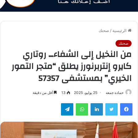
الرئيسية
/
صحتك
صحتك
من النخيل إلى الشفاء… روتاري
كايرو إنتربرنورز يطلق “متجر التمور
الخيري” بمستشفى 57357
حماده جمعه
25 يوليو، 2025
13
أقل من دقيقة
فيسبوك
تويتر
لينكدإن
واتساب
تيلقرام