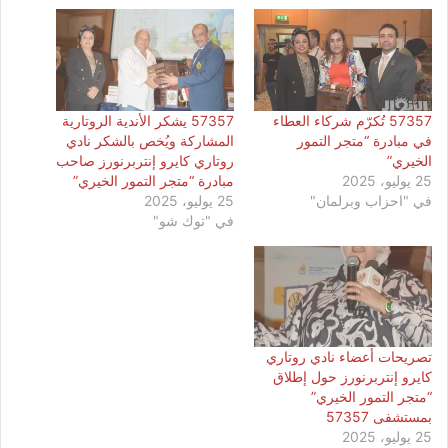
57357 تُكرّم شركاء العطاء
57357 يشكر الأندية الروتارية
في مبادرة “متجر التمور
المشاركة ويُخص بالشكر نادي
الخيري”
روتاري كايرو إنتربرنورز صاحب
25 يوليو، 2025
مبادرة “متجر التمور الخيري”
في "احزاب وبرلمان"
25 يوليو، 2025
في "توك شو"
تصريحات أعضاء نادي روتاري
كايرو إنتربرنورز حول إطلاق
“متجر التمور الخيري”
بمستشفى 57357
25 يوليو، 2025