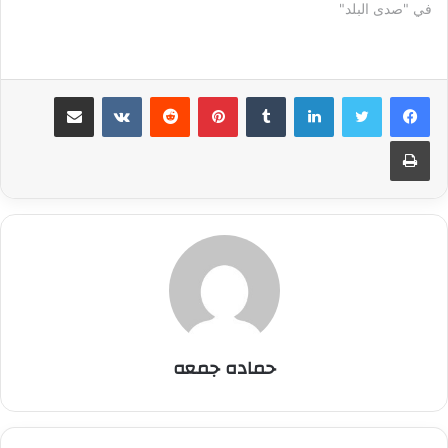
في "صدى البلد"
لينكدإن
بينتيريست
مشاركة عبر البريد
طباعة
حماده جمعه