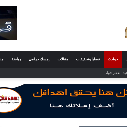
حوادث
قضايا وتحقيقات
مقالات
إمسك حرامى
رياضة
من
 الغفار فولي.. قيادة إدارية ناجحة على رأس فرع إيرادات طامية