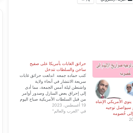
حرائق الغابات بأمريكا على صفيح
ساخن والسلطات تتدخل
كتب حماده جمعه اندلعت حرائق غابات
سريعة الانتشار في أنحاء ولاية
واشنطن ليلة أمس الجمعة، مما أدى
إلى إحراق بعض المنازل وصدور أوامر
من قبل السلطات الأمريكية صباح اليوم
ينوي الأمريكي الإنتباه
19 أغسطس، 2023
السبت بسرعة إجلاء آلاف الأشخاص
أو سيواصل توجيه
في "العرب والعالم"
في المجتمعات الريفية الصغيرة. وبدأت
 إلى خُصومه
واحدة من أكبر الحرائق، التي توصف
نيرانها بـ"الرمادية" بالقرب من بلدة…