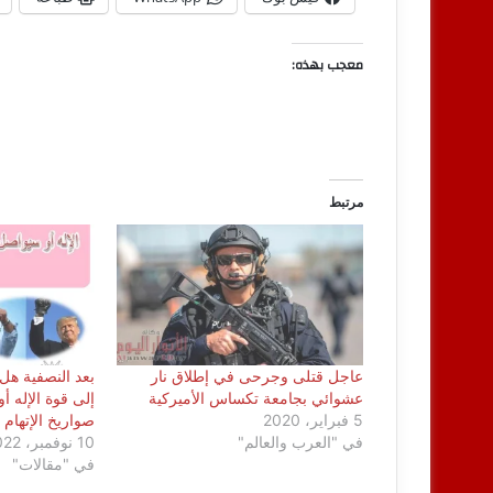
معجب بهذه:
مرتبط
عاجل قتلى وجرحى في إطلاق نار
بعد النصفية هل 
عشوائي بجامعة تكساس الأميركية
إلى قوة الإله 
5 فبراير، 2020
صواريخ الإتهام
في "العرب والعالم"
10 نوفمبر، 2022
في "مقالات"