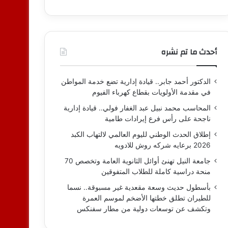
أحدث ما تم نشره
الدكتور أحمد جابر.. قيادة إدارية تضع خدمة المواطن
في مقدمة الأولويات بقطاع كهرباء الفيوم
المحاسب محمد نبيل عبد الغفار فولي.. قيادة إدارية
ناجحة على رأس فرع إيرادات طامية
إطلاق الحدث الوطني لليوم العالمي لالتهاب الكبد
2026 برعايه شركه روش للادويه
جامعة النيل تهنئ أوائل الثانوية العامة وتخصص 70
منحة دراسية كاملة للطلاب المتفوقين
بأسطول حديث وسعة مقعدية غير مسبوقة.. نسما
للطيران تطلق خطتها الأضخم لموسم العمرة
وتكشف عن توسعات دولية من مطار سفنكس