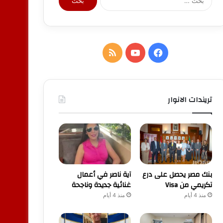
عن:
فيسبوك
يوتيوب
ملخص
الموقع
RSS
تريندات الانوار
بنك مصر يحصل على درع
آية ناصر في أعمال
تكريمي من Visa
غنائية جديدة وناجحة
منذ 4 أيام
منذ 4 أيام