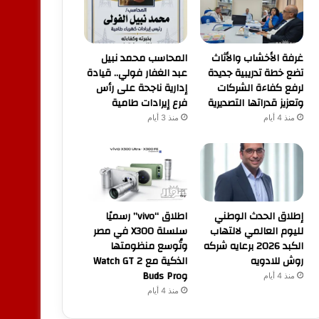
غرفة الأخشاب والأثاث
المحاسب محمد نبيل
تضع خطة تدريبية جديدة
عبد الغفار فولي.. قيادة
لرفع كفاءة الشركات
إدارية ناجحة على رأس
وتعزيز قدراتها التصديرية
فرع إيرادات طامية
منذ 4 أيام
منذ 3 أيام
إطلاق الحدث الوطني
اطلاق “vivo” رسميًا
لليوم العالمي لالتهاب
سلسلة X300 في مصر
الكبد 2026 برعايه شركه
وتُوسع منظومتها
روش للادويه
الذكية مع Watch GT 2
وBuds Pro
منذ 4 أيام
منذ 4 أيام