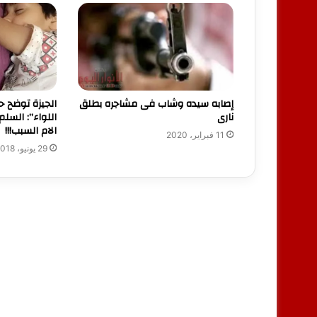
الجيزة توضح 
إصابه سيده وشاب فى مشاجره بطلق
اللواء”: السلم
نارى
الام السبب!!!
11 فبراير، 2020
29 يونيو، 2018