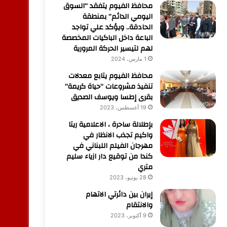
محافظ الفيوم يتفقد “السوق
اليومي الدائم” بمنطقة
الحادقة.. ويؤكد علي تواجد
الباعة داخل الباكيات المخصصة
لهم لتيسير الحركة المرورية
1 مارس، 2024
محافظ الفيوم يتابع معدلات
تنفيذ مشروعات “حياة كريمة”
بقرى إطسا ويوسف الصديق
19 أغسطس، 2023
بإطلالة ساحرة ، الاعلامية ريتا
واكيم تجذب الانظار في
مهرجان الفيلم اللبناني في
كندا من توقيع دار ازياء سليم
متري
28 يونيو، 2023
إيران بين دائرتي الاتهام
والانتقام
9 أكتوبر، 2023