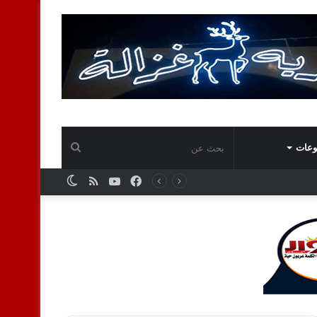
بحث
وعات
فيسبوك
يوتيوب
ملخص
الوضع
عن
الموقع
المظلم
RSS