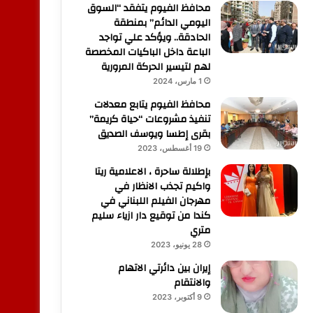
محافظ الفيوم يتفقد “السوق
اليومي الدائم” بمنطقة
الحادقة.. ويؤكد علي تواجد
الباعة داخل الباكيات المخصصة
لهم لتيسير الحركة المرورية
1 مارس، 2024
محافظ الفيوم يتابع معدلات
تنفيذ مشروعات “حياة كريمة”
بقرى إطسا ويوسف الصديق
19 أغسطس، 2023
بإطلالة ساحرة ، الاعلامية ريتا
واكيم تجذب الانظار في
مهرجان الفيلم اللبناني في
كندا من توقيع دار ازياء سليم
متري
28 يونيو، 2023
إيران بين دائرتي الاتهام
والانتقام
9 أكتوبر، 2023