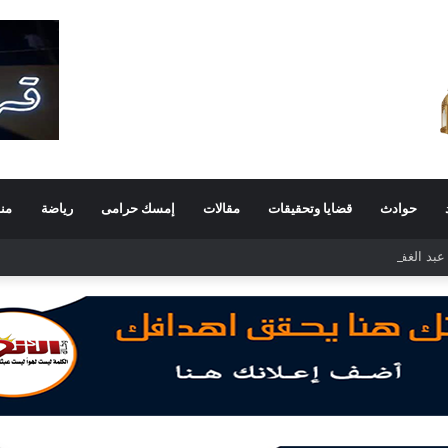
حوادث
قضايا وتحقيقات
مقالات
إمسك حرامى
رياضة
من
د الغفار فولي.. قيادة إدارية ناجحة على رأس فرع إيرادات طامية