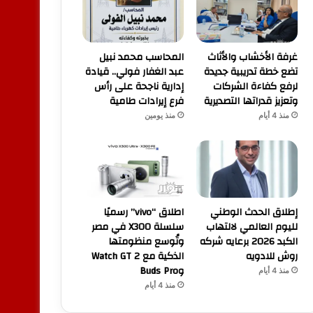
غرفة الأخشاب والأثاث
المحاسب محمد نبيل
تضع خطة تدريبية جديدة
عبد الغفار فولي.. قيادة
لرفع كفاءة الشركات
إدارية ناجحة على رأس
وتعزيز قدراتها التصديرية
فرع إيرادات طامية
منذ 4 أيام
منذ يومين
إطلاق الحدث الوطني
اطلاق “vivo” رسميًا
لليوم العالمي لالتهاب
سلسلة X300 في مصر
الكبد 2026 برعايه شركه
وتُوسع منظومتها
روش للادويه
الذكية مع Watch GT 2
وBuds Pro
منذ 4 أيام
منذ 4 أيام