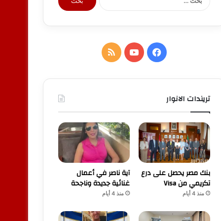
عن:
فيسبوك
يوتيوب
ملخص
الموقع
RSS
تريندات الانوار
بنك مصر يحصل على درع
آية ناصر في أعمال
تكريمي من Visa
غنائية جديدة وناجحة
منذ 4 أيام
منذ 4 أيام