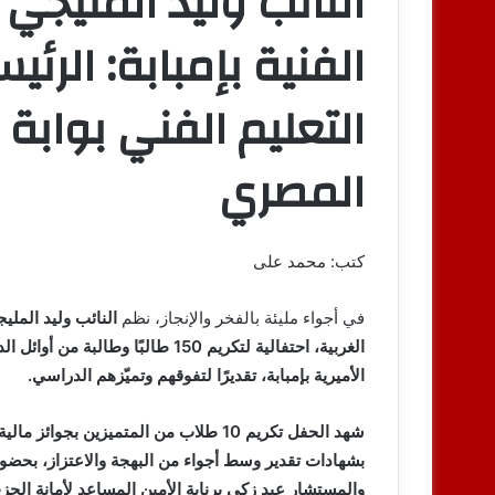
النائب وليد المليجي 
الفنية بإمبابة: الر
التعليم الفني بوابة
المصري
كتب: محمد على
في أجواء مليئة بالفخر والإنجاز، نظم
النائب وليد الملي
الغربية، احتفالية لتكريم
150 طالبًا وطالبة من أوائل الدبلومات الفنية الملتحقين بالجامعات المصرية
الأميرية بإمبابة
، تقديرًا لتفوقهم وتميّزهم الدراسي.
شهد الحفل
تكريم 10 طلاب من المتميزين بجوائز مالية
بشهادات تقدير
وسط أجواء من البهجة والاعتزاز، بحضو
و
المستشار عيد زكي برنابة
الأمين المساعد لأمانة الحزب