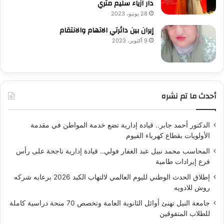
دار ازياء سليم متري
28 يونيو، 2023
إيران بين دائرتي الاتهام والانتقام
9 أكتوبر، 2023
أحدث ما تم نشره
الدكتور أحمد جابر.. قيادة إدارية تضع خدمة المواطن في مقدمة
الأولويات بقطاع كهرباء الفيوم
المحاسب محمد نبيل عبد الغفار فولي.. قيادة إدارية ناجحة على رأس
فرع إيرادات طامية
إطلاق الحدث الوطني لليوم العالمي لالتهاب الكبد 2026 برعايه شركه
روش للادويه
جامعة النيل تهنئ أوائل الثانوية العامة وتخصص 70 منحة دراسية كاملة
للطلاب المتفوقين