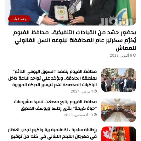
إجتماعيات
بحضور حشد من القيادات التنفيذية.. محافظ الفيوم
يُكرّم سكرتير عام المحافظة لبلوغه السن القانوني
للمعاش
9 أكتوبر، 2023
محافظ الفيوم يتفقد “السوق اليومي الدائم”
بمنطقة الحادقة.. ويؤكد علي تواجد الباعة داخل
الباكيات المخصصة لهم لتيسير الحركة المرورية
1 مارس، 2024
محافظ الفيوم يتابع معدلات تنفيذ مشروعات
“حياة كريمة” بقرى إطسا ويوسف الصديق
19 أغسطس، 2023
بإطلالة ساحرة ، الاعلامية ريتا واكيم تجذب الانظار
في مهرجان الفيلم اللبناني في كندا من توقيع