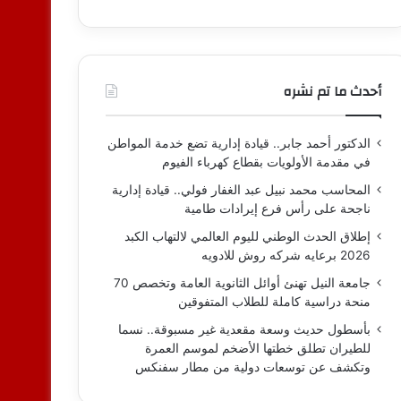
أحدث ما تم نشره
الدكتور أحمد جابر.. قيادة إدارية تضع خدمة المواطن
في مقدمة الأولويات بقطاع كهرباء الفيوم
المحاسب محمد نبيل عبد الغفار فولي.. قيادة إدارية
ناجحة على رأس فرع إيرادات طامية
إطلاق الحدث الوطني لليوم العالمي لالتهاب الكبد
2026 برعايه شركه روش للادويه
جامعة النيل تهنئ أوائل الثانوية العامة وتخصص 70
منحة دراسية كاملة للطلاب المتفوقين
بأسطول حديث وسعة مقعدية غير مسبوقة.. نسما
للطيران تطلق خطتها الأضخم لموسم العمرة
وتكشف عن توسعات دولية من مطار سفنكس