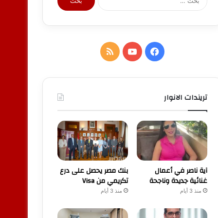
عن:
فيسبوك
يوتيوب
ملخص
الموقع
RSS
تريندات الانوار
آية ناصر في أعمال
بنك مصر يحصل على درع
غنائية جديدة وناجحة
تكريمي من Visa
منذ 3 أيام
منذ 3 أيام