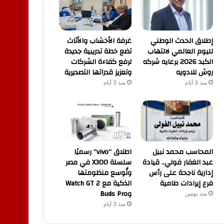
إطلاق الحدث الوطني
غرفة الأخشاب والأثاث
لليوم العالمي لالتهاب
تضع خطة تدريبية جديدة
الكبد 2026 برعايه شركه
لرفع كفاءة الشركات
روش للادويه
وتعزيز قدراتها التصديرية
منذ 3 أيام
منذ 3 أيام
المحاسب محمد نبيل
اطلاق “vivo” رسميًا
عبد الغفار فولي.. قيادة
سلسلة X300 في مصر
إدارية ناجحة على رأس
وتُوسع منظومتها
فرع إيرادات طامية
الذكية مع Watch GT 2
وBuds Pro
منذ يومين
منذ 3 أيام