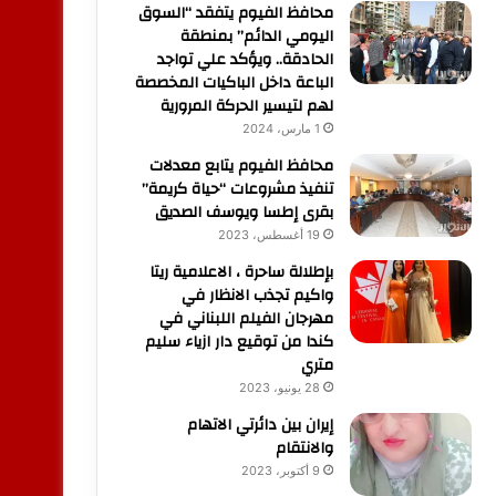
محافظ الفيوم يتفقد “السوق
اليومي الدائم” بمنطقة
الحادقة.. ويؤكد علي تواجد
الباعة داخل الباكيات المخصصة
لهم لتيسير الحركة المرورية
1 مارس، 2024
محافظ الفيوم يتابع معدلات
تنفيذ مشروعات “حياة كريمة”
بقرى إطسا ويوسف الصديق
19 أغسطس، 2023
بإطلالة ساحرة ، الاعلامية ريتا
واكيم تجذب الانظار في
مهرجان الفيلم اللبناني في
كندا من توقيع دار ازياء سليم
متري
28 يونيو، 2023
إيران بين دائرتي الاتهام
والانتقام
9 أكتوبر، 2023