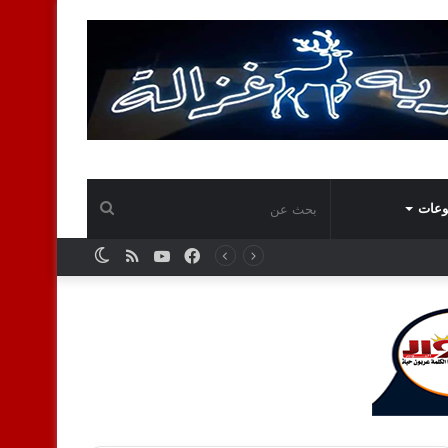
بحث
وعات
فيسبوك
يوتيوب
ملخص
الوضع
عن
الموقع
المظلم
RSS