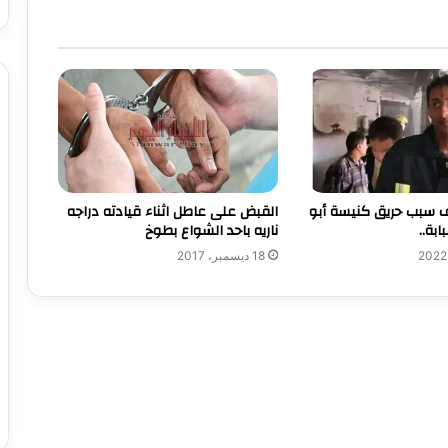
ف سبب حريق كنيسة أبو
القبض على عاطل اثناء قيادته دراجه
بة..
ناريه باحد الشواع بطوخ
18 ديسمبر، 2017