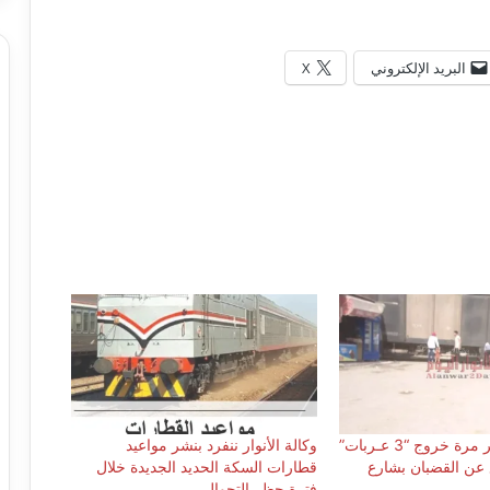
البريد الإلكتروني
X
كلاكيت عــاشــر مرة خروج “3 عـربات”
وكالة الأنوار ننفرد بنشر مواعيد
عن القضبان بشارع
قطارات السكة الحديد الجديدة خلال
فترة حظر التجوال