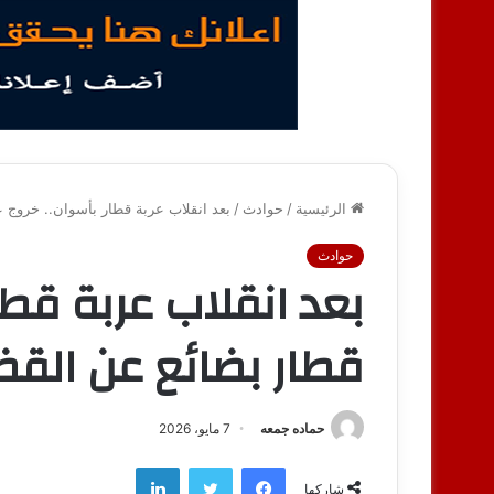
الرئيسية
/
حوادث
/
بعد انقلاب عربة قطار بأسوان.. خروج 
حوادث
بعد انقلاب عربة قطا
قطار بضائع عن الق
حماده جمعه
7 مايو، 2026
فيسبوك
تويتر
لينكدإن
شاركها