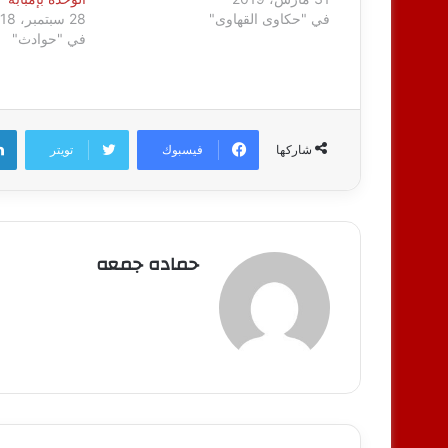
في "حكاوى القهاوى"
28 سبتمبر، 2018
في "حوادث"
فيسبوك
تويتر
شاركها
حماده جمعه