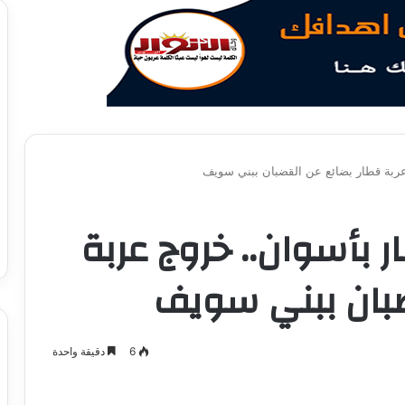
عربة قطار بضائع عن القضبان ببني سويف
ر بأسوان.. خروج عربة
ضبان ببني سويف
6
دقيقة واحدة