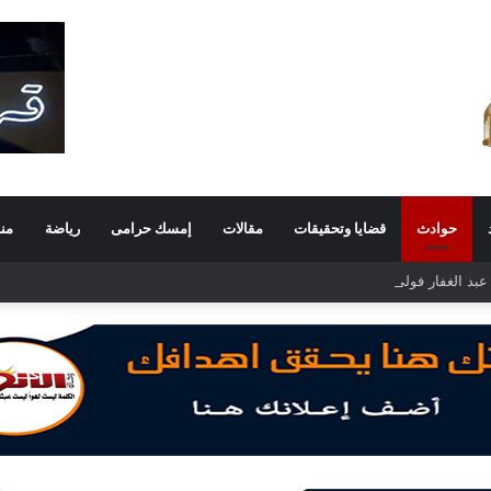
حوادث
قضايا وتحقيقات
مقالات
إمسك حرامى
رياضة
من
د الغفار فولي.. قيادة إدارية ناجحة على رأس فرع إيرادات طامية