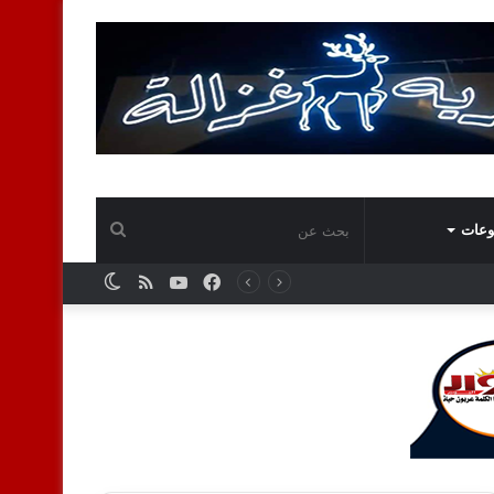
بحث
وعات
فيسبوك
يوتيوب
ملخص
الوضع
عن
الموقع
المظلم
RSS