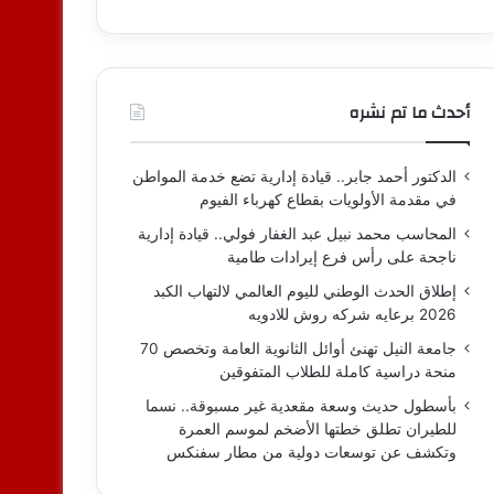
أحدث ما تم نشره
الدكتور أحمد جابر.. قيادة إدارية تضع خدمة المواطن
في مقدمة الأولويات بقطاع كهرباء الفيوم
المحاسب محمد نبيل عبد الغفار فولي.. قيادة إدارية
ناجحة على رأس فرع إيرادات طامية
إطلاق الحدث الوطني لليوم العالمي لالتهاب الكبد
2026 برعايه شركه روش للادويه
جامعة النيل تهنئ أوائل الثانوية العامة وتخصص 70
منحة دراسية كاملة للطلاب المتفوقين
بأسطول حديث وسعة مقعدية غير مسبوقة.. نسما
للطيران تطلق خطتها الأضخم لموسم العمرة
وتكشف عن توسعات دولية من مطار سفنكس