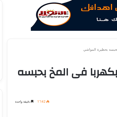
بحبسه بحظيرة المواشي
كهربا فى المخ بحبسه
1٬142
دقيقة واحدة