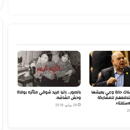
ناك حالة وعي يعيشها
بالصور… رانيا فريد شوقي متأثره بوفاة
ستدفعهم للمشاركة
وحش الشاشه.
استفتاء
29 يوليو، 2018