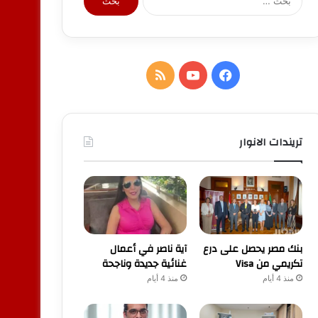
عن:
فيسبوك
يوتيوب
ملخص
الموقع
RSS
تريندات الانوار
بنك مصر يحصل على درع
آية ناصر في أعمال
تكريمي من Visa
غنائية جديدة وناجحة
منذ 4 أيام
منذ 4 أيام