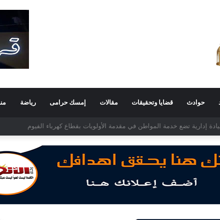
حوادث
قضايا وتحقيقات
مقالات
إمسك حرامى
رياضة
من
د الغفار فولي.. قيادة إدارية ناجحة على رأس فرع إيرادات طامية