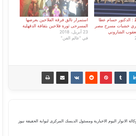
 : الدكتور حسام عطا
استمرار تالق فرقة الفلاحين بعرضها
أثري خشبات مسرح مصر
المسرحى ثورة فلاحين بثقافة الدقهلية
يعقوب الشاروني
23 أبريل، 2018
في "عالم الفن"
لينكدإن
بينتيريست
مشاركة عبر البريد
طباعة
 الانوار اليوم الاخبارية ومسئول الديسك المركزى لبوابة الحقيقة نيوز