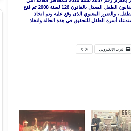
رقم 126 لسنة 2008 ، واللائحة التنفيذية له الصادر بالقرار رقم 2057 لسنة 2010 للمخاطر العامة التي
يتعرض لها الطفل وفقا للمادة 96 بالباب الثامن لقانون الطفل المعدل بالقانون 126 لسنة 2008 تم فتح
فل ، والضرر المعنوي الذى وقع عليه وتم اتخاذ
ستدعاء أسرة الطفل للتحقيق في هذة الحالة واتخاذ
البريد الإلكتروني
X