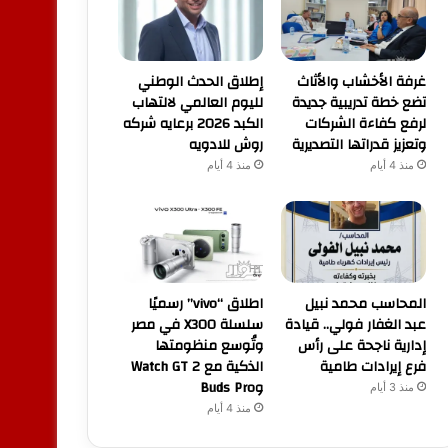
غرفة الأخشاب والأثاث
إطلاق الحدث الوطني
تضع خطة تدريبية جديدة
لليوم العالمي لالتهاب
لرفع كفاءة الشركات
الكبد 2026 برعايه شركه
وتعزيز قدراتها التصديرية
روش للادويه
منذ 4 أيام
منذ 4 أيام
المحاسب محمد نبيل
اطلاق “vivo” رسميًا
عبد الغفار فولي.. قيادة
سلسلة X300 في مصر
إدارية ناجحة على رأس
وتُوسع منظومتها
فرع إيرادات طامية
الذكية مع Watch GT 2
وBuds Pro
منذ 3 أيام
منذ 4 أيام