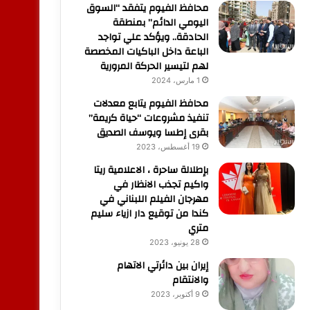
محافظ الفيوم يتفقد “السوق
اليومي الدائم” بمنطقة
الحادقة.. ويؤكد علي تواجد
الباعة داخل الباكيات المخصصة
لهم لتيسير الحركة المرورية
1 مارس، 2024
محافظ الفيوم يتابع معدلات
تنفيذ مشروعات “حياة كريمة”
بقرى إطسا ويوسف الصديق
19 أغسطس، 2023
بإطلالة ساحرة ، الاعلامية ريتا
واكيم تجذب الانظار في
مهرجان الفيلم اللبناني في
كندا من توقيع دار ازياء سليم
متري
28 يونيو، 2023
إيران بين دائرتي الاتهام
والانتقام
9 أكتوبر، 2023