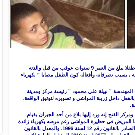
رصدت الأمانة الفنية لحماية الطفل بمركز الفتح طفلا يبلغ من العمر 9 سنوات عوقب من قبل والدته
 ، بسبب تصرفاته وأفعاله كون الطفل مصابا ” بكهرباء
ا المهندسة ” نبيلة على محمود ” رئيسة مركز ومدينة
بالفعل داخل زريبة المواشى و تصويره لتوثيق الواقعة،
ة.
ركز الفتح إنه ورد إليها بلاغ من أحد الجيران بقيام
 9 سنوات بحبس نجلها المريض فى حظيرة المواشى رغم مرضه بكهرباء زائدة
فى المخ ويتلقى العلاج ،وبناء على قانون الطفل الصادر بالقانون رقم 12 لسنة 1996، والمعدل بالقانون