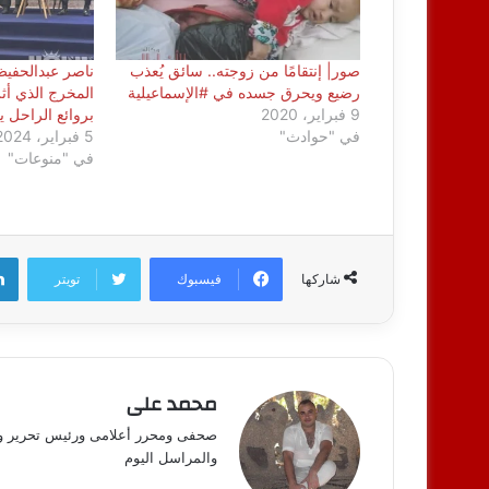
صور| إنتقامًا من زوجته.. سائق يُعذب
ناصر عبدالحفيظ
رضيع ويحرق جسده في #الإسماعيلية
المخرج الذي 
9 فبراير، 2020
بروائع الراحل 
في "حوادث"
5 فبراير، 2024
في "منوعات"
فيسبوك
تويتر
شاركها
محمد على
صحفى ومحرر أعلامى ورئيس تحرير وكالة
والمراسل اليوم