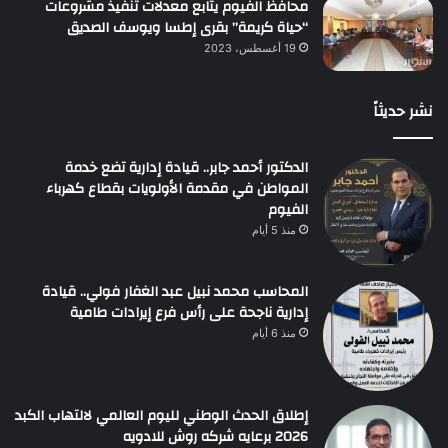
محافظ الفيوم يتابع معدلات تنفيذ مشروعات
“حياة كريمة” بقرى إطسا ويوسف الصديق
19 أغسطس، 2023
نشر حديثاً
الدكتور أحمد جابر.. قيادة إدارية تضع خدمة
المواطن في مقدمة الأولويات بقطاع كهرباء
الفيوم
منذ 5 أيام
المحاسب محمد نبيل عبد الغفار فولي.. قيادة
إدارية ناجحة على رأس فرع إيرادات طامية
منذ 6 أيام
إطلاق الحدث الوطني لليوم العالمي لالتهاب الكبد
2026 برعايه شركه روش للادويه