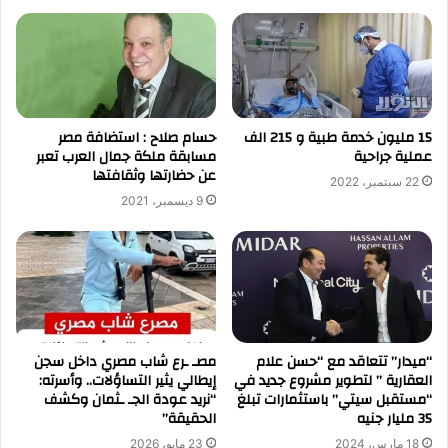
15 مليون خدمة طبية و 215 الف
حسام صلاح : استضافة مصر
عملية جراحية
مسابقة ملكة جمال العرب تعبر
عن حضارتها وثقافتها
22 سبتمبر، 2022
9 ديسمبر، 2021
“ميدار” تتعاقد مع “حسن علام
مصـ ـرع شاب مصري داخل سجن
العقارية ” لتطوير مشروع جديد في
إيطالي يثير التساؤلات.. وأسرته:
“مستقبل سيتي” باستثمارات تبلغ
“نريد عودة الجـ ـثمان وكشف
35 مليار جنيه
الحقيقة”
18 مارس، 2024
23 مايو، 2026