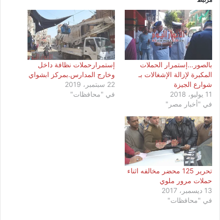
بالصور…إستمرار الحملات
إستمرارحملات نظافة داخل
المكبرة لإزالة الإشغالات بـ
وخارج المدارس.بمركز ابشواي
شوارع الجيزة
22 سبتمبر، 2019
11 يوليو، 2018
في "محافظات"
في "أخبار مصر"
تحرير 125 محضر مخالفه اثناء
حملات مرور ملوي
13 ديسمبر، 2017
في "محافظات"