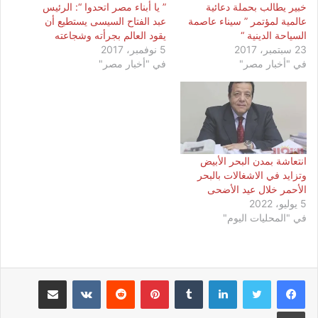
خبير يطالب بحملة دعائية
” يا أبناء مصر اتحدوا “: الرئيس
عالمية لمؤتمر ” سيناء عاصمة
عبد الفتاح السيسى يستطيع أن
السياحة الدينية “
يقود العالم بجرأته وشجاعته
23 سبتمبر، 2017
5 نوفمبر، 2017
في "أخبار مصر"
في "أخبار مصر"
انتعاشة بمدن البحر الأبيض
وتزايد في الاشغالات بالبحر
الأحمر خلال عيد الأضحى
5 يوليو، 2022
في "المحليات اليوم"
لينكدإن
بينتيريست
مشاركة عبر البريد
طباعة