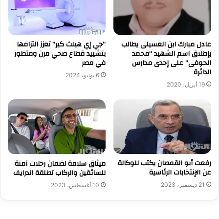
عادل مبارك ابن العسيلى يطالب
“جي إي هيلث كير” تعزز التزامها
بإطلاق اسم الشهيد “محمد
بتشييد قطاع صحي مرن ومتطور
الحوفى” على إحدى مدارس
في مصر
الدائرة
6 يونيو، 2024
19 أبريل، 2020
رفعت أبو القمصان يكتب للوكالة
ميثاق سلامة لضمان رحلات آمنة
عن الإنتخابات الرئاسية
للسائقين والركاب تطلقة اندرايف
21 ديسمبر، 2023
10 أغسطس، 2023