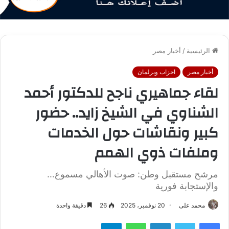
الرئيسية
/
أخبار مصر
أخبار مصر
احزاب وبرلمان
لقاء جماهيري ناجح للدكتور أحمد
الشناوي في الشيخ زايد.. حضور
كبير ونقاشات حول الخدمات
وملفات ذوي الهمم
مرشح مستقبل وطن: صوت الأهالي مسموع…
والإستجابة فورية
محمد على
20 نوفمبر، 2025
26
دقيقة واحدة
فيسبوك
تويتر
لينكدإن
واتساب
تيلقرام